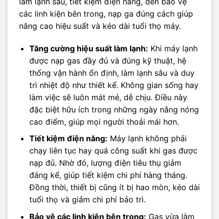
làm lạnh sâu, tiết kiệm điện năng, đến bảo vệ
các linh kiện bên trong, nạp ga đúng cách giúp
nâng cao hiệu suất và kéo dài tuổi thọ máy.
Tăng cường hiệu suất làm lạnh:
Khi máy lạnh
được nạp gas đầy đủ và đúng kỹ thuật, hệ
thống vận hành ổn định, làm lạnh sâu và duy
trì nhiệt độ như thiết kế. Không gian sống hay
làm việc sẽ luôn mát mẻ, dễ chịu. Điều này
đặc biệt hữu ích trong những ngày nắng nóng
cao điểm, giúp mọi người thoải mái hơn.
Tiết kiệm điện năng:
Máy lạnh không phải
chạy liên tục hay quá công suất khi gas được
nạp đủ. Nhờ đó, lượng điện tiêu thụ giảm
đáng kể, giúp tiết kiệm chi phí hàng tháng.
Đồng thời, thiết bị cũng ít bị hao mòn, kéo dài
tuổi thọ và giảm chi phí bảo trì.
Bảo vệ các linh kiện bên trong:
Gas vừa làm