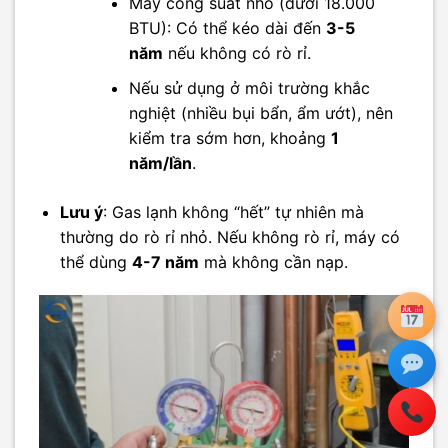
Máy công suất nhỏ (dưới 18.000
BTU): Có thể kéo dài đến
3-5
năm
nếu không có rò rỉ.
Nếu sử dụng ở môi trường khắc
nghiệt (nhiều bụi bẩn, ẩm ướt), nên
kiểm tra sớm hơn, khoảng
1
năm/lần
.
Lưu ý
: Gas lạnh không “hết” tự nhiên mà
thường do rò rỉ nhỏ. Nếu không rò rỉ, máy có
thể dùng
4-7 năm
mà không cần nạp.