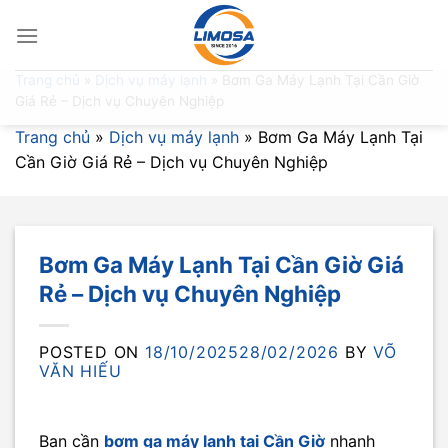
Skip
to
content
Trang chủ
»
Dịch vụ máy lạnh
»
Bơm Ga Máy Lạnh Tại Cần Giờ
Giá Rẻ – Dịch vụ Chuyên Nghiệp
Trang chủ
»
Dịch vụ máy lạnh
»
Bơm Ga Máy Lạnh Tại
Cần Giờ Giá Rẻ – Dịch vụ Chuyên Nghiệp
Bơm Ga Máy Lạnh Tại Cần Giờ Giá
Rẻ – Dịch vụ Chuyên Nghiệp
POSTED ON
18/10/2025
28/02/2026
BY
VÕ
VĂN HIẾU
Bạn cần
bơm ga máy lạnh tại Cần Giờ
nhanh