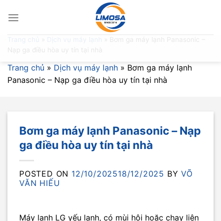
Skip
to
content
Trang chủ
»
Dịch vụ máy lạnh
»
Bơm ga máy lạnh Panasonic –
Nạp ga điều hòa uy tín tại nhà
Trang chủ
»
Dịch vụ máy lạnh
»
Bơm ga máy lạnh
Panasonic – Nạp ga điều hòa uy tín tại nhà
Bơm ga máy lạnh Panasonic – Nạp
ga điều hòa uy tín tại nhà
POSTED ON
12/10/2025
18/12/2025
BY
VÕ
VĂN HIẾU
Máy lạnh LG yếu lạnh, có mùi hôi hoặc chạy liên