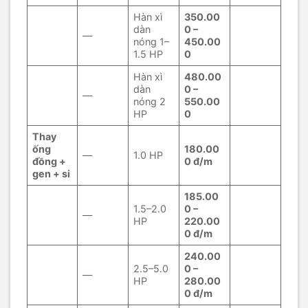
Hàn xì
350.00
dàn
0 –
—
nóng 1–
450.00
1.5 HP
0
Hàn xì
480.00
dàn
0 –
—
nóng 2
550.00
HP
0
Thay
ống
180.00
—
1.0 HP
đồng +
0 đ/m
gen + si
185.00
1.5–2.0
0 –
—
HP
220.00
0 đ/m
240.00
2.5–5.0
0 –
—
HP
280.00
0 đ/m