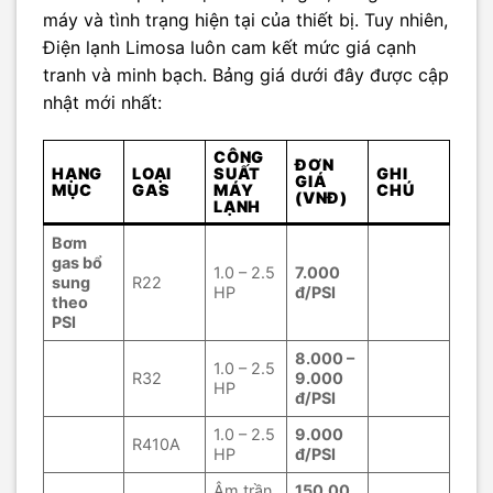
máy và tình trạng hiện tại của thiết bị. Tuy nhiên,
Điện lạnh Limosa luôn cam kết mức giá cạnh
tranh và minh bạch. Bảng giá dưới đây được cập
nhật mới nhất:
CÔNG
ĐƠN
HẠNG
LOẠI
SUẤT
GHI
GIÁ
MỤC
GAS
MÁY
CHÚ
(VNĐ)
LẠNH
Bơm
gas bổ
1.0 – 2.5
7.000
sung
R22
HP
đ/PSI
theo
PSI
8.000 –
1.0 – 2.5
R32
9.000
HP
đ/PSI
1.0 – 2.5
9.000
R410A
HP
đ/PSI
Âm trần
150.00