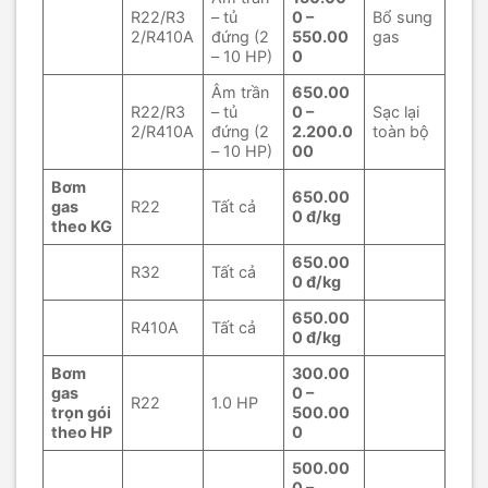
R22/R3
– tủ
0 –
Bổ sung
2/R410A
đứng (2
550.00
gas
– 10 HP)
0
Âm trần
650.00
R22/R3
– tủ
0 –
Sạc lại
2/R410A
đứng (2
2.200.0
toàn bộ
– 10 HP)
00
Bơm
650.00
gas
R22
Tất cả
0 đ/kg
theo KG
650.00
R32
Tất cả
0 đ/kg
650.00
R410A
Tất cả
0 đ/kg
Bơm
300.00
gas
0 –
R22
1.0 HP
trọn gói
500.00
theo HP
0
500.00
0 –