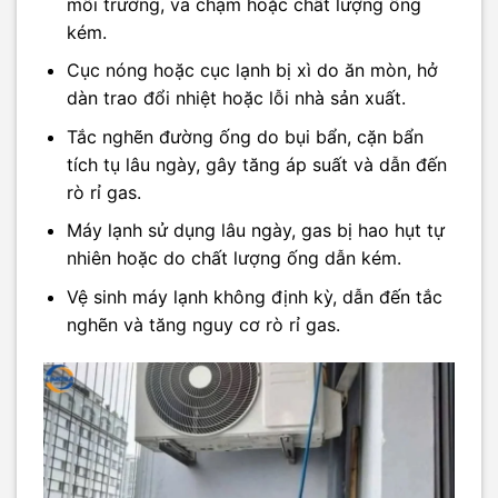
môi trường, va chạm hoặc chất lượng ống
kém.​
Cục nóng hoặc cục lạnh bị xì do ăn mòn, hở
dàn trao đổi nhiệt hoặc lỗi nhà sản xuất.​
Tắc nghẽn đường ống do bụi bẩn, cặn bẩn
tích tụ lâu ngày, gây tăng áp suất và dẫn đến
rò rỉ gas.​
Máy lạnh sử dụng lâu ngày, gas bị hao hụt tự
nhiên hoặc do chất lượng ống dẫn kém.​
Vệ sinh máy lạnh không định kỳ, dẫn đến tắc
nghẽn và tăng nguy cơ rò rỉ gas.