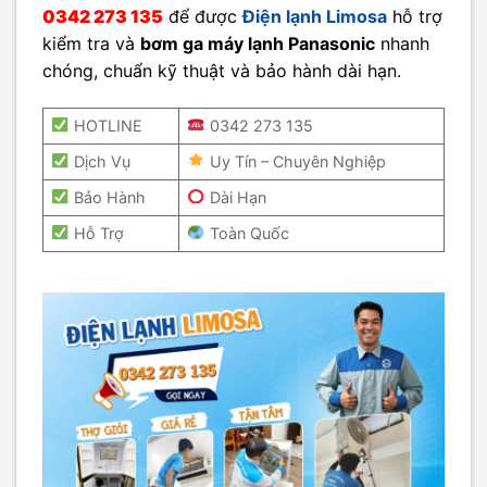
0342 273 135
để được
Điện lạnh Limosa
hỗ trợ
kiểm tra và
bơm ga máy lạnh Panasonic
nhanh
chóng, chuẩn kỹ thuật và bảo hành dài hạn.
HOTLINE
0342 273 135
Dịch Vụ
Uy Tín – Chuyên Nghiệp
Bảo Hành
Dài Hạn
Hỗ Trợ
Toàn Quốc