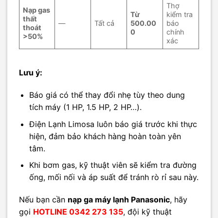
Thợ
Nạp gas
Từ
kiểm tra
thất
—
Tất cả
500.00
báo
thoát
0
chính
>50%
xác
Lưu ý:
Báo giá có thể thay đổi nhẹ tùy theo dung
tích máy (1 HP, 1.5 HP, 2 HP…).
Điện Lạnh Limosa luôn báo giá trước khi thực
hiện, đảm bảo khách hàng hoàn toàn yên
tâm.
Khi bơm gas, kỹ thuật viên sẽ kiểm tra đường
ống, mối nối và áp suất để tránh rò rỉ sau này.
Nếu bạn cần
nạp ga máy lạnh Panasonic
, hãy
gọi
HOTLINE 0342 273 135
, đội kỹ thuật