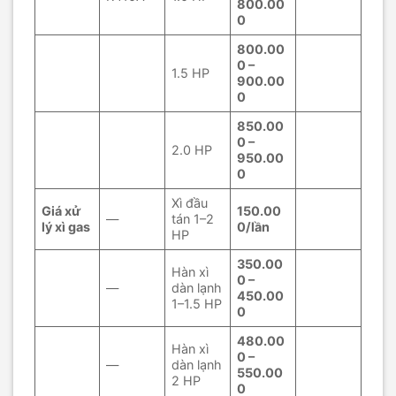
800.00
0
800.00
0 –
1.5 HP
900.00
0
850.00
0 –
2.0 HP
950.00
0
Xì đầu
Giá xử
150.00
—
tán 1–2
lý xì gas
0/lần
HP
350.00
Hàn xì
0 –
—
dàn lạnh
450.00
1–1.5 HP
0
480.00
Hàn xì
0 –
—
dàn lạnh
550.00
2 HP
0