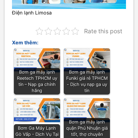
Điện lạnh Limosa
Rate this post
Xem thêm:
Bơm ga máy lạnh
Bơm ga máy lạnh
Reetech TPHCM uy
Funiki giá rẻ TPHCM
tín – Nạp ga chính
- Dịch vụ nạp ga uy
hãng
tín
Bơm ga máy lạnh
Bơm Ga Máy Lạnh
quận Phú Nhuận giá
Gò Vấp - Dịch Vụ Tại
tốt, thợ chuyên