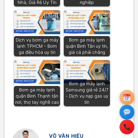
Nhà, Giá Rẻ Uy Tín
nghiệp
Dịch vụ bơm ga máy
Bơm ga máy lạnh
lạnh TPHCM - Bơm
quận Bình Tân uy tín,
ga điều hòa uy tín
giá cả phải chăng
Bơm ga máy lạnh
Bơm ga máy lạnh
Samsung giá rẻ 24/7
quận Bình Thạnh tận
- Dịch vụ nạp gas uy
nơi, thợ tay nghề cao
tín
VÕ VĂN HIẾU