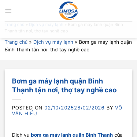
Skip
to
content
Trang chủ
»
Dịch vụ máy lạnh
»
Bơm ga máy lạnh quận Bình
Thạnh tận nơi, thợ tay nghề cao
Trang chủ
»
Dịch vụ máy lạnh
»
Bơm ga máy lạnh quận
Bình Thạnh tận nơi, thợ tay nghề cao
Bơm ga máy lạnh quận Bình
Thạnh tận nơi, thợ tay nghề cao
POSTED ON
02/10/2025
28/02/2026
BY
VÕ
VĂN HIẾU
Dịch vụ
bơm ga máy lạnh quận Bình Thạnh
của