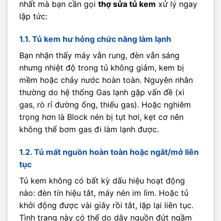
nhất mà bạn cần gọi
thợ sửa tủ kem
xử lý ngay
lập tức:
1.1. Tủ kem hư hỏng chức năng làm lạnh
Bạn nhận thấy máy vẫn rung, đèn vẫn sáng
nhưng nhiệt độ trong tủ không giảm, kem bị
mềm hoặc chảy nước hoàn toàn. Nguyên nhân
thường do hệ thống Gas lạnh gặp vấn đề (xì
gas, rò rỉ đường ống, thiếu gas). Hoặc nghiêm
trọng hơn là Block nén bị tụt hơi, kẹt cơ nên
không thể bơm gas đi làm lạnh được.
1.2. Tủ mất nguồn hoàn toàn hoặc ngắt/mở liên
tục
Tủ kem không có bất kỳ dấu hiệu hoạt động
nào: đèn tín hiệu tắt, máy nén im lìm. Hoặc tủ
khởi động được vài giây rồi tắt, lặp lại liên tục.
Tình trạng này có thể do dây nguồn đứt ngầm