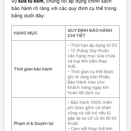
vụ
sửa tủ kem
, chúng tôi áp dụng chính sách
bảo hành rõ ràng với các quy định cụ thể trong
bảng dưới đây:
QUY ĐỊNH BẢO HÀNH
HẠNG MỤC
CHI TIẾT
– Thời hạn áp dụng từ 03
– 12 tháng (tùy thuộc
vào hạng mục sửa chữa
và loại linh kiện thay
thế).
Thời gian bảo hành
– Thời gian cụ thể được
ghi rõ ràng trên Phiếu
Bảo Hành trao cho
khách hàng ngay khi
hoàn tất dịch vụ.
– Bảo hành 100% miễn
phí (bao gồm cả nhân
công và vật tư) nếu tủ
gặp lại sự cố cũ do lỗi kỹ
Phạm vi & Quyền lợi
thuật.
– Cam kết thay thế linh