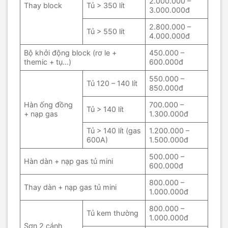
2.000.000 –
Thay block
Tủ > 350 lít
3.000.000đ
2.800.000 –
Tủ > 550 lít
4.000.000đ
Bộ khởi động block (rơ le +
450.000 –
themic + tụ…)
600.000đ
550.000 –
Tủ 120 – 140 lít
850.000đ
Hàn ống đồng
700.000 –
Tủ > 140 lít
+ nạp gas
1.300.000đ
Tủ > 140 lít (gas
1.200.000 –
600A)
1.500.000đ
500.000 –
Hàn dàn + nạp gas tủ mini
600.000đ
800.000 –
Thay dàn + nạp gas tủ mini
1.000.000đ
800.000 –
Tủ kem thường
1.000.000đ
Sơn 2 cánh