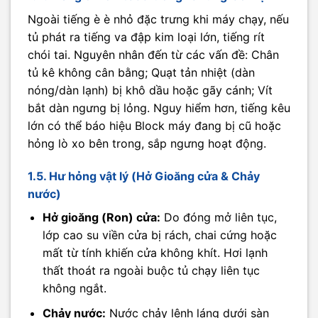
Ngoài tiếng è è nhỏ đặc trưng khi máy chạy, nếu
tủ phát ra tiếng va đập kim loại lớn, tiếng rít
chói tai. Nguyên nhân đến từ các vấn đề: Chân
tủ kê không cân bằng; Quạt tản nhiệt (dàn
nóng/dàn lạnh) bị khô dầu hoặc gãy cánh; Vít
bắt dàn ngưng bị lỏng. Nguy hiểm hơn, tiếng kêu
lớn có thể báo hiệu Block máy đang bị cũ hoặc
hỏng lò xo bên trong, sắp ngưng hoạt động.
1.5. Hư hỏng vật lý (Hở Gioăng cửa & Chảy
nước)
Hở gioăng (Ron) cửa:
Do đóng mở liên tục,
lớp cao su viền cửa bị rách, chai cứng hoặc
mất từ tính khiến cửa không khít. Hơi lạnh
thất thoát ra ngoài buộc tủ chạy liên tục
không ngắt.
Chảy nước:
Nước chảy lênh láng dưới sàn