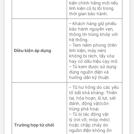
kiện chính hãng mới nếu
linh kiện cũ bị lỗi trong
thời gian bảo hành.
– Khách hàng giữ phiếu
bảo hành nguyên vẹn,
thông tin trùng khớp với
hệ thống.
– Tem niêm phong (trên
Điều kiện áp dụng
linh kiện, máy nén)
không bị rách, tẩy xóa
hay có dấu hiệu cạy mở.
– Tủ kem được sử dụng
đúng nguồn điện và
hướng dẫn kỹ thuật.
– Tủ hư hỏng do các yếu
tố bất khả kháng: Thiên
tai, hỏa hoạn, lũ lụt, sét
đánh, động vật/côn
trùng phá hoại.
– Tủ bị tác động vật
lý (rơi vỡ, móp méo)
Trường hợp từ chối
hoặc chập cháy do
nguồn điện không ổn