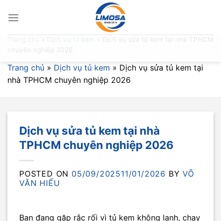
Skip
to
content
Trang chủ
»
Dịch vụ tủ kem
»
Dịch vụ sửa tủ kem tại nhà TPHCM
chuyên nghiệp 2026
Trang chủ
»
Dịch vụ tủ kem
»
Dịch vụ sửa tủ kem tại
nhà TPHCM chuyên nghiệp 2026
Dịch vụ sửa tủ kem tại nhà
TPHCM chuyên nghiệp 2026
POSTED ON
05/09/2025
11/01/2026
BY
VÕ
VĂN HIẾU
Bạn đang gặp rắc rối vì tủ kem không lạnh, chạy