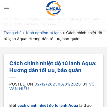
Skip
to
content
Trang chủ
»
Kinh nghiệm tủ lạnh
»
Cách chỉnh nhiệt độ tủ lạnh
Aqua: Hướng dẫn tối ưu, bảo quản
Trang chủ
»
Kinh nghiệm tủ lạnh
»
Cách chỉnh nhiệt độ
tủ lạnh Aqua: Hướng dẫn tối ưu, bảo quản
Cách chỉnh nhiệt độ tủ lạnh Aqua:
Hướng dẫn tối ưu, bảo quản
POSTED ON
02/12/2025
06/01/2026
BY
VÕ
VĂN HIẾU
Biết
cách chỉnh nhiệt độ tủ lạnh Aqua
là thao