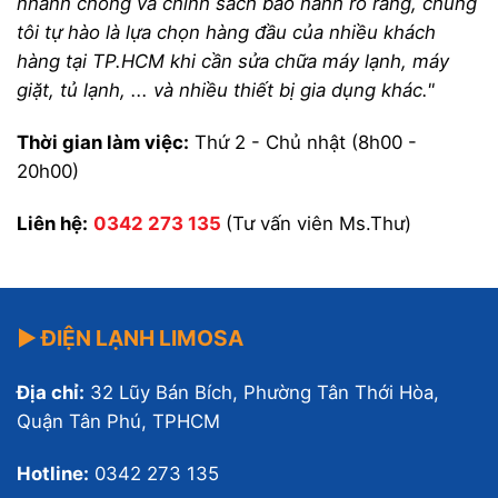
nhanh chóng và chính sách bảo hành rõ ràng, chúng
tôi tự hào là lựa chọn hàng đầu của nhiều khách
hàng tại TP.HCM khi cần sửa chữa máy lạnh, máy
giặt, tủ lạnh, ... và nhiều thiết bị gia dụng khác."
Thời gian làm việc:
Thứ 2 - Chủ nhật (8h00 -
20h00)
Liên hệ:
0342 273 135
(Tư vấn viên Ms.Thư)
▶ ĐIỆN LẠNH LIMOSA
Địa chỉ:
32 Lũy Bán Bích, Phường Tân Thới Hòa,
Quận Tân Phú, TPHCM
Hotline:
0342 273 135