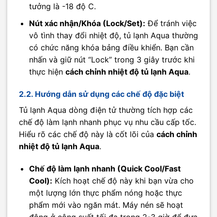
tưởng là -18 độ C.
Nút xác nhận/Khóa (Lock/Set):
Để tránh việc
vô tình thay đổi nhiệt độ, tủ lạnh Aqua thường
có chức năng khóa bảng điều khiển. Bạn cần
nhấn và giữ nút “Lock” trong 3 giây trước khi
thực hiện
cách chỉnh nhiệt độ tủ lạnh Aqua
.
2.2. Hướng dẫn sử dụng các chế độ đặc biệt
Tủ lạnh Aqua dòng điện tử thường tích hợp các
chế độ làm lạnh nhanh phục vụ nhu cầu cấp tốc.
Hiểu rõ các chế độ này là cốt lõi của
cách chỉnh
nhiệt độ tủ lạnh Aqua
.
Chế độ làm lạnh nhanh (Quick Cool/Fast
Cool):
Kích hoạt chế độ này khi bạn vừa cho
một lượng lớn thực phẩm nóng hoặc thực
phẩm mới vào ngăn mát. Máy nén sẽ hoạt
động ở công suất tối đa trong 2-3 giờ để đưa