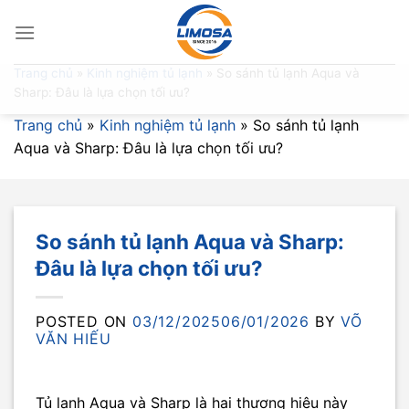
Skip
to
content
Trang chủ
»
Kinh nghiệm tủ lạnh
»
So sánh tủ lạnh Aqua và
Sharp: Đâu là lựa chọn tối ưu?
Trang chủ
»
Kinh nghiệm tủ lạnh
»
So sánh tủ lạnh
Aqua và Sharp: Đâu là lựa chọn tối ưu?
So sánh tủ lạnh Aqua và Sharp:
Đâu là lựa chọn tối ưu?
POSTED ON
03/12/2025
06/01/2026
BY
VÕ
VĂN HIẾU
Tủ lanh Aqua và Sharp là hai thương hiệu này