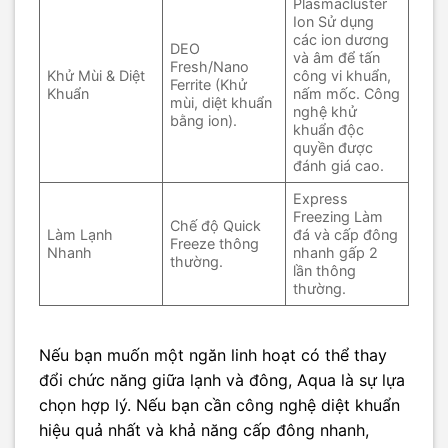
Plasmacluster
Ion Sử dụng
các ion dương
DEO
và âm để tấn
Fresh/Nano
Khử Mùi & Diệt
công vi khuẩn,
Ferrite (Khử
Khuẩn
nấm mốc. Công
mùi, diệt khuẩn
nghệ khử
bằng ion).
khuẩn độc
quyền được
đánh giá cao.
Express
Freezing Làm
Chế độ Quick
Làm Lạnh
đá và cấp đông
Freeze thông
Nhanh
nhanh gấp 2
thường.
lần thông
thường.
Nếu bạn muốn một ngăn linh hoạt có thể thay
đổi chức năng giữa lạnh và đông, Aqua là sự lựa
chọn hợp lý. Nếu bạn cần công nghệ diệt khuẩn
hiệu quả nhất và khả năng cấp đông nhanh,