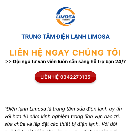
TRUNG TÂM ĐIỆN LẠNH LIMOSA
LIÊN HỆ NGAY CHÚNG TÔI
>> Đội ngũ tư vấn viên luôn sẵn sàng hỗ trợ bạn 24/7
LIÊN HỆ 0342273135
"Điện lạnh Limosa là trung tâm sửa điện lạnh uy tín
với hơn 10 năm kinh nghiệm trong lĩnh vực bảo trì,
sửa chữa và lắp đặt các thiết bị điện lạnh. Với đội