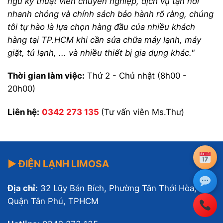
ngũ kỹ thuật viên chuyên nghiệp, dịch vụ tận nơi
nhanh chóng và chính sách bảo hành rõ ràng, chúng
tôi tự hào là lựa chọn hàng đầu của nhiều khách
hàng tại TP.HCM khi cần sửa chữa máy lạnh, máy
giặt, tủ lạnh, ... và nhiều thiết bị gia dụng khác."
Thời gian làm việc:
Thứ 2 - Chủ nhật (8h00 -
20h00)
Liên hệ:
0342 273 135
(Tư vấn viên Ms.Thư)
▶ ĐIỆN LẠNH LIMOSA
Địa chỉ:
32 Lũy Bán Bích, Phường Tân Thới Hòa,
Quận Tân Phú, TPHCM