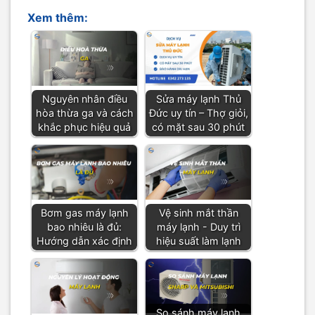
Xem thêm:
Nguyên nhân điều
Sửa máy lạnh Thủ
hòa thừa ga và cách
Đức uy tín – Thợ giỏi,
khắc phục hiệu quả
có mặt sau 30 phút
Bơm gas máy lạnh
Vệ sinh mắt thần
bao nhiêu là đủ:
máy lạnh - Duy trì
Hướng dẫn xác định
hiệu suất làm lạnh
So sánh máy lạnh