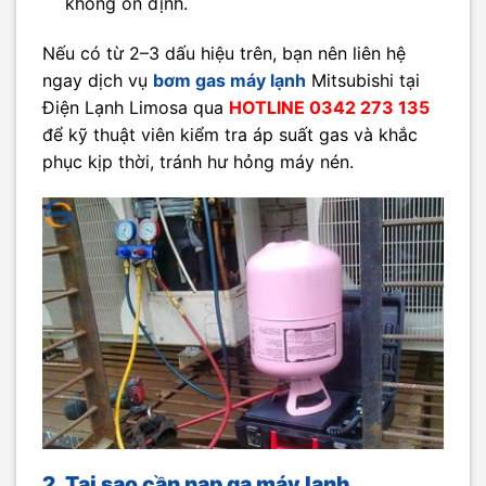
không ổn định.
Nếu có từ 2–3 dấu hiệu trên, bạn nên liên hệ
ngay dịch vụ
bơm gas máy lạnh
Mitsubishi tại
Điện Lạnh Limosa qua
HOTLINE 0342 273 135
để kỹ thuật viên kiểm tra áp suất gas và khắc
phục kịp thời, tránh hư hỏng máy nén.
2. Tại sao cần nạp ga máy lạnh