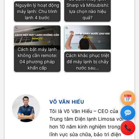
Nguyên lý hoạt động
Sharp và Mitsubishi:
máy lạnh: Chu trình
lựa chọn nào hiệu
lạnh 4 bước
quả?
Cách bật máy lạnh
không cần remote:
Cách khắc phục triệt
04 phương pháp
để máy lạnh bị chảy
khẩn cấp
nước sau…
VÕ VĂN HIẾU
Tôi là Võ Văn Hiếu – CEO của
Trung tâm Điện lạnh Limosa với
hơn 10 năm kinh nghiệm trong
lĩnh vực sửa chữa, bảo trì điện