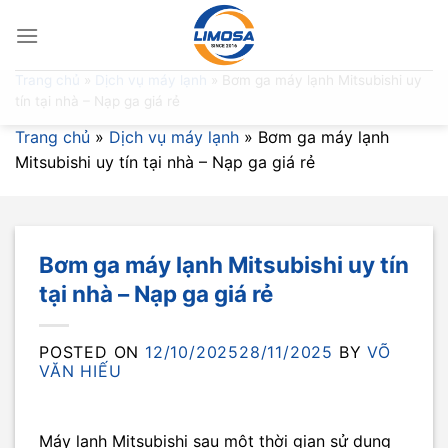
Skip
to
content
Trang chủ
»
Dịch vụ máy lạnh
»
Bơm ga máy lạnh Mitsubishi uy
tín tại nhà – Nạp ga giá rẻ
Trang chủ
»
Dịch vụ máy lạnh
»
Bơm ga máy lạnh
Mitsubishi uy tín tại nhà – Nạp ga giá rẻ
Bơm ga máy lạnh Mitsubishi uy tín
tại nhà – Nạp ga giá rẻ
POSTED ON
12/10/2025
28/11/2025
BY
VÕ
VĂN HIẾU
Máy lạnh Mitsubishi sau một thời gian sử dụng