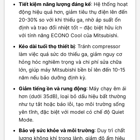
Tiết kiệm năng lượng đáng kể
: Hệ thống hoạt
động hiệu quả hơn, giảm tiêu thụ điện lên đến
20-30% so với khi thiếu ga, nhờ áp suất ổn
định và trao đổi nhiệt tốt – đặc biệt hữu ích
với tính năng ECONO Cool của Mitsubishi.
Kéo dài tuổi thọ thiết bị
: Tránh compressor
làm việc quá sức do thiếu ga, giảm nguy cơ
hỏng hóc nghiêm trọng và chi phí sửa chữa
lớn, giúp máy Mitsubishi bền bỉ lên đến 10-15
năm nếu bảo dưỡng định kỳ.
Giảm tiếng ồn và rung động
: Máy chạy êm ái
hơn (dưới 35dB), loại bỏ dấu hiệu bất thường
như tự tắt hoặc báo lỗi, tạo môi trường sống
yên tĩnh, đặc biệt với model có chế độ Quiet
Mode.
Bảo vệ sức khỏe và môi trường
: Duy trì chất
lượng không khí trong lành, giảm độ ẩm hiệu