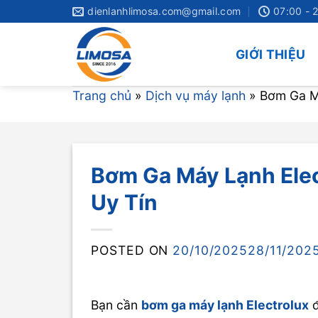
Skip
dienlanhlimosa.com@gmail.com
07:00 - 
to
content
GIỚI THIỆU
Trang chủ
»
Dịch vụ máy lạnh
»
Bơm Ga Má
Bơm Ga Máy Lạnh Elect
Uy Tín
POSTED ON
20/10/2025
28/11/202
Bạn cần
bơm ga máy lạnh Electrolux
đ