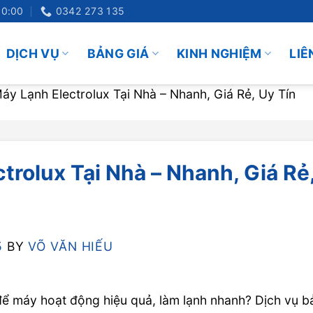
20:00
0342 273 135
DỊCH VỤ
BẢNG GIÁ
KINH NGHIỆM
LIÊ
y Lạnh Electrolux Tại Nhà – Nhanh, Giá Rẻ, Uy Tín
rolux Tại Nhà – Nhanh, Giá Rẻ
5
BY
VÕ VĂN HIẾU
ể máy hoạt động hiệu quả, làm lạnh nhanh? Dịch vụ b