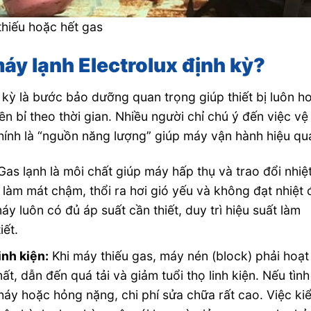
thiếu hoặc hết gas
máy lạnh Electrolux định kỳ?
kỳ là bước bảo dưỡng quan trọng giúp thiết bị luôn h
ền bỉ theo thời gian. Nhiều người chỉ chú ý đến việc vệ
hính là “nguồn năng lượng” giúp máy vận hành hiệu qu
Gas lạnh là môi chất giúp máy hấp thụ và trao đổi nhiệt
ẽ làm mát chậm, thổi ra hơi gió yếu và không đạt nhiệt 
áy luôn có đủ áp suất cần thiết, duy trì hiệu suất làm
iết.
inh kiện:
Khi máy thiếu gas, máy nén (block) phải hoạt
mất, dẫn đến quá tải và giảm tuổi thọ linh kiện. Nếu tình
cháy hoặc hỏng nặng, chi phí sửa chữa rất cao. Việc ki