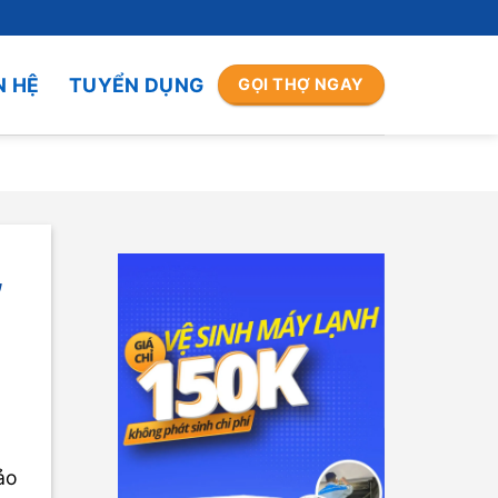
N HỆ
TUYỂN DỤNG
GỌI THỢ NGAY
,
ảo