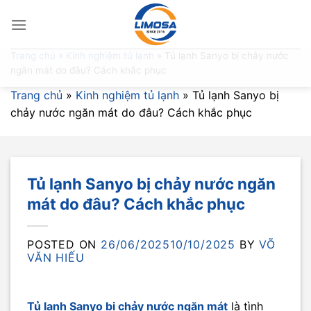
Skip
to
content
Trang chủ
»
Kinh nghiệm tủ lạnh
»
Tủ lạnh Sanyo bị chảy nước
ngăn mát do đâu? Cách khắc phục
Trang chủ
»
Kinh nghiệm tủ lạnh
»
Tủ lạnh Sanyo bị
chảy nước ngăn mát do đâu? Cách khắc phục
Tủ lạnh Sanyo bị chảy nước ngăn
mát do đâu? Cách khắc phục
POSTED ON
26/06/2025
10/10/2025
BY
VÕ
VĂN HIẾU
Tủ lạnh Sanyo bị chảy nước ngăn mát
là tình