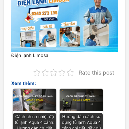
Điện lạnh Limosa
Rate this post
Xem thêm:
Cách chỉnh nhiệt độ
Hướng dẫn cách sử
tủ lạnh Aqua 4 cánh:
dụng tủ lạnh Aqua 4
Hướng dẫn chi tiết
cánh chi tiết, đầy đủ