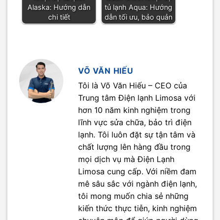
Alaska: Hướng dẫn
tủ lạnh Aqua: Hướng
chi tiết
dẫn tối ưu, bảo quản
VÕ VĂN HIẾU
Tôi là Võ Văn Hiếu – CEO của
Trung tâm Điện lạnh Limosa với
hơn 10 năm kinh nghiệm trong
lĩnh vực sửa chữa, bảo trì điện
lạnh. Tôi luôn đặt sự tận tâm và
chất lượng lên hàng đầu trong
mọi dịch vụ mà Điện Lạnh
Limosa cung cấp. Với niềm đam
mê sâu sắc với ngành điện lạnh,
tôi mong muốn chia sẻ những
kiến thức thực tiễn, kinh nghiệm