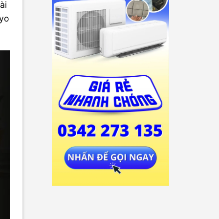
ài
nyo