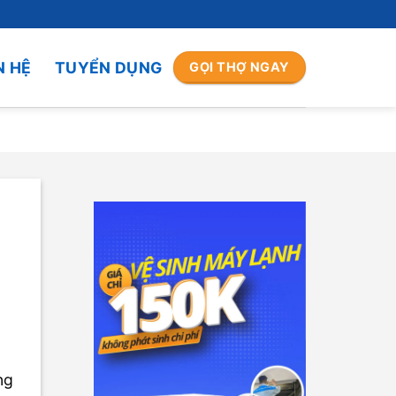
N HỆ
TUYỂN DỤNG
GỌI THỢ NGAY
ng