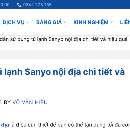
20:00
0342 273 135
DỊCH VỤ
BẢNG GIÁ
KINH NGHIỆM
LIÊ
ẫn sử dụng tủ lạnh Sanyo nội địa chi tiết và hiệu quả
lạnh Sanyo nội địa chi tiết và
6
BY
VÕ VĂN HIẾU
 địa
là điều cần thiết để bạn có thể tận dụng tối đa cô