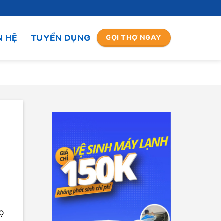
N HỆ
TUYỂN DỤNG
GỌI THỢ NGAY
họ