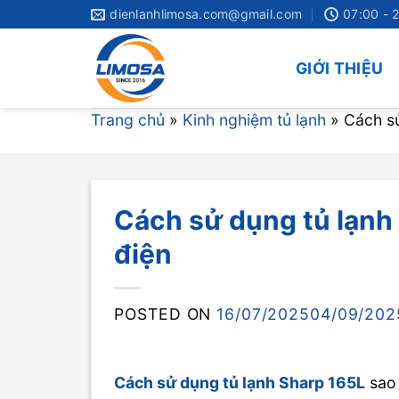
Skip
dienlanhlimosa.com@gmail.com
07:00 - 
to
content
GIỚI THIỆU
Trang chủ
»
Kinh nghiệm tủ lạnh
»
Cách sử
Cách sử dụng tủ lạnh 
điện
POSTED ON
16/07/2025
04/09/202
Cách sử dụng tủ lạnh Sharp 165L
sao 