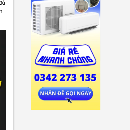
 đủ
ận