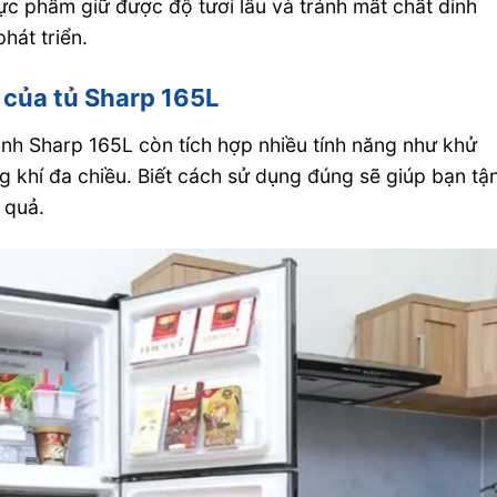
hực phẩm giữ được độ tươi lâu và tránh mất chất dinh
hát triển.
g của tủ Sharp 165L
ạnh Sharp 165L còn tích hợp nhiều tính năng như khử
g khí đa chiều. Biết cách sử dụng đúng sẽ giúp bạn tậ
 quả.