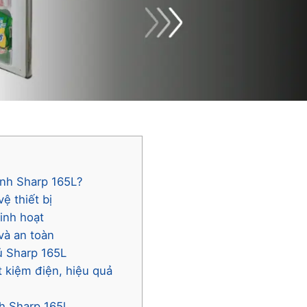
lạnh Sharp 165L?
ệ thiết bị
sinh hoạt
và an toàn
tủ Sharp 165L
t kiệm điện, hiệu quả
nh Sharp 165l