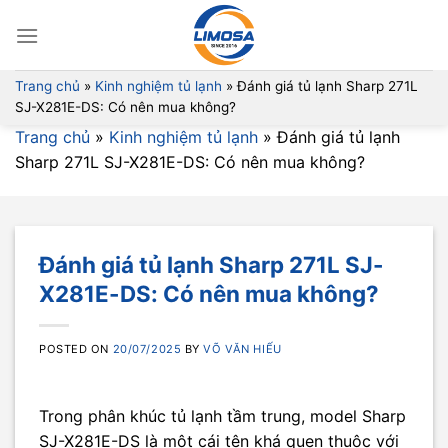
Skip
to
content
Trang chủ
»
Kinh nghiệm tủ lạnh
»
Đánh giá tủ lạnh Sharp 271L
SJ-X281E-DS: Có nên mua không?
Trang chủ
»
Kinh nghiệm tủ lạnh
»
Đánh giá tủ lạnh
Sharp 271L SJ-X281E-DS: Có nên mua không?
Đánh giá tủ lạnh Sharp 271L SJ-
X281E-DS: Có nên mua không?
POSTED ON
20/07/2025
BY
VÕ VĂN HIẾU
Trong phân khúc tủ lạnh tầm trung, model Sharp
SJ-X281E-DS là một cái tên khá quen thuộc với