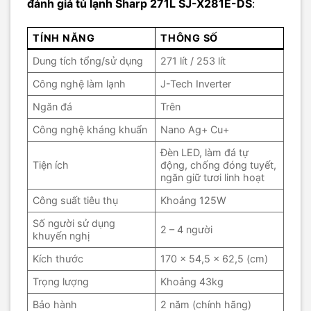
đánh giá tủ lạnh Sharp 271L SJ-X281E-DS
:
TÍNH NĂNG
THÔNG SỐ
Dung tích tổng/sử dụng
271 lít / 253 lít
Công nghệ làm lạnh
J-Tech Inverter
Ngăn đá
Trên
Công nghệ kháng khuẩn
Nano Ag+ Cu+
Đèn LED, làm đá tự
Tiện ích
động, chống đóng tuyết,
ngăn giữ tươi linh hoạt
Công suất tiêu thụ
Khoảng 125W
Số người sử dụng
2 – 4 người
khuyến nghị
Kích thước
170 x 54,5 x 62,5 (cm)
Trọng lượng
Khoảng 43kg
Bảo hành
2 năm (chính hãng)