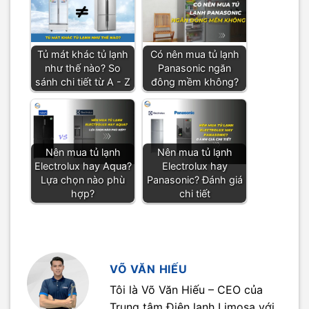
Tủ mát khác tủ lạnh
Có nên mua tủ lạnh
như thế nào? So
Panasonic ngăn
sánh chi tiết từ A - Z
đông mềm không?
Nên mua tủ lạnh
Nên mua tủ lạnh
Electrolux hay Aqua?
Electrolux hay
Lựa chọn nào phù
Panasonic? Đánh giá
hợp?
chi tiết
VÕ VĂN HIẾU
Tôi là Võ Văn Hiếu – CEO của
Trung tâm Điện lạnh Limosa với