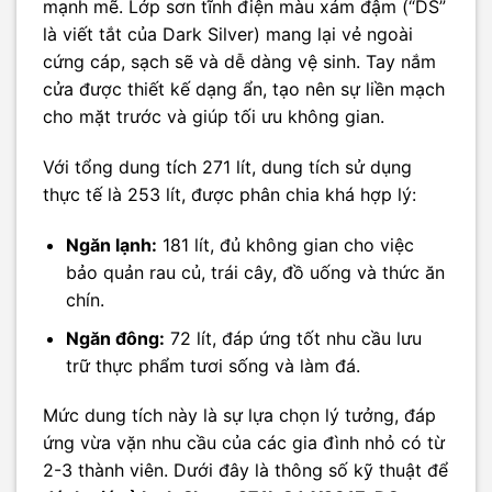
mạnh mẽ. Lớp sơn tĩnh điện màu xám đậm (“DS”
là viết tắt của Dark Silver) mang lại vẻ ngoài
cứng cáp, sạch sẽ và dễ dàng vệ sinh. Tay nắm
cửa được thiết kế dạng ẩn, tạo nên sự liền mạch
cho mặt trước và giúp tối ưu không gian.
Với tổng dung tích 271 lít, dung tích sử dụng
thực tế là 253 lít, được phân chia khá hợp lý:
Ngăn lạnh:
181 lít, đủ không gian cho việc
bảo quản rau củ, trái cây, đồ uống và thức ăn
chín.
Ngăn đông:
72 lít, đáp ứng tốt nhu cầu lưu
trữ thực phẩm tươi sống và làm đá.
Mức dung tích này là sự lựa chọn lý tưởng, đáp
ứng vừa vặn nhu cầu của các gia đình nhỏ có từ
2-3 thành viên. Dưới đây là thông số kỹ thuật để