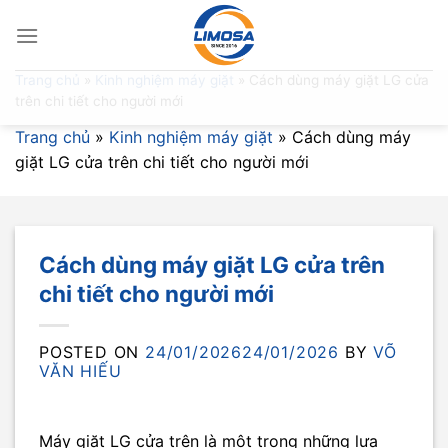
Skip
to
content
Trang chủ
»
Kinh nghiệm máy giặt
»
Cách dùng máy giặt LG cửa
trên chi tiết cho người mới
Trang chủ
»
Kinh nghiệm máy giặt
»
Cách dùng máy
giặt LG cửa trên chi tiết cho người mới
Cách dùng máy giặt LG cửa trên
chi tiết cho người mới
POSTED ON
24/01/2026
24/01/2026
BY
VÕ
VĂN HIẾU
Máy giặt LG cửa trên là một trong những lựa