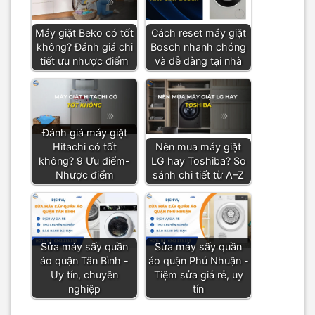
Máy giặt Beko có tốt
Cách reset máy giặt
không? Đánh giá chi
Bosch nhanh chóng
tiết ưu nhược điểm
và dễ dàng tại nhà
Đánh giá máy giặt
Hitachi có tốt
Nên mua máy giặt
không? 9 Ưu điểm-
LG hay Toshiba? So
Nhược điểm
sánh chi tiết từ A–Z
Sửa máy sấy quần
Sửa máy sấy quần
áo quận Tân Bình -
áo quận Phú Nhuận -
Uy tín, chuyên
Tiệm sửa giá rẻ, uy
nghiệp
tín