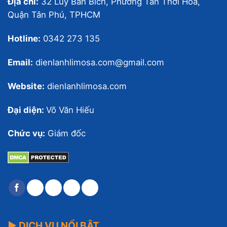
Địa chỉ:
32 Lũy Bán Bích, Phường Tân Thới Hòa,
Quận Tân Phú, TPHCM
Hotline:
0342 273 135
Email:
dienlanhlimosa.com@gmail.com
Website:
dienlanhlimosa.com
Đại diện:
Võ Văn Hiếu
Chức vụ:
Giám đốc
▶ DỊCH VỤ NỔI BẬT