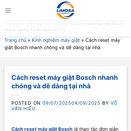
Skip
to
content
Trang chủ
»
Kinh nghiệm máy giặt
»
Cách reset máy giặt Bosch
nhanh chóng và dễ dàng tại nhà
Trang chủ
»
Kinh nghiệm máy giặt
»
Cách reset máy
giặt Bosch nhanh chóng và dễ dàng tại nhà
Cách reset máy giặt Bosch nhanh
chóng và dễ dàng tại nhà
POSTED ON
09/07/2025
04/09/2025
BY
VÕ
VĂN HIẾU
Cách reset máy giặt Bosch
là thao tác đơn giản