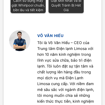
Cách sử dụng máy
Giặt Mới Nhất Và Bí
giặt Whirlpool chuẩn,
Quyết Tránh Bị Hét
bền lâu và tiết kiệm
Giá
VÕ VĂN HIẾU
Tôi là Võ Văn Hiếu – CEO của
Trung tâm Điện lạnh Limosa với
hơn 10 năm kinh nghiệm trong
lĩnh vực sửa chữa, bảo trì điện
lạnh. Tôi luôn đặt sự tận tâm và
chất lượng lên hàng đầu trong
mọi dịch vụ mà Điện Lạnh
Limosa cung cấp. Với niềm đam
mê sâu sắc với ngành điện lạnh,
tôi mong muốn chia sẻ những
kiến thức thực tiễn, kinh nghiệm