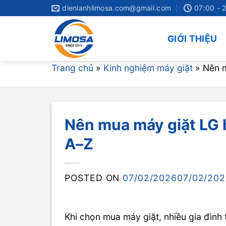
Skip
dienlanhlimosa.com@gmail.com
07:00 - 
to
content
GIỚI THIỆU
Trang chủ
»
Kinh nghiệm máy giặt
»
Nên m
Nên mua máy giặt LG h
A–Z
POSTED ON
07/02/2026
07/02/20
Khi chọn mua máy giặt, nhiều gia đìn