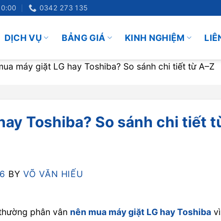
20:00
0342 273 135
DỊCH VỤ
BẢNG GIÁ
KINH NGHIỆM
LIÊ
ua máy giặt LG hay Toshiba? So sánh chi tiết từ A–Z
ay Toshiba? So sánh chi tiết t
26
BY
VÕ VĂN HIẾU
h thường phân vân
nên mua máy giặt LG hay Toshiba
vì