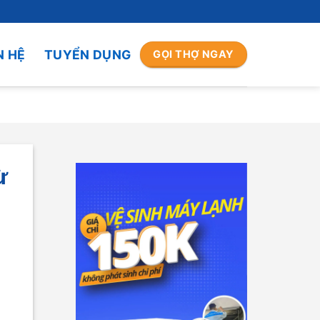
N HỆ
TUYỂN DỤNG
GỌI THỢ NGAY
ừ