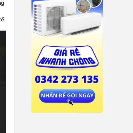
ng
tế.