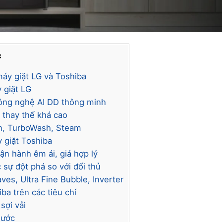
c
máy giặt LG và Toshiba
 giặt LG
công nghệ AI DD thông minh
 thay thế khá cao
on, TurboWash, Steam
 giặt Toshiba
ận hành êm ái, giá hợp lý
 sự đột phá so với đối thủ
es, Ultra Fine Bubble, Inverter
iba trên các tiêu chí
sợi vải
nước