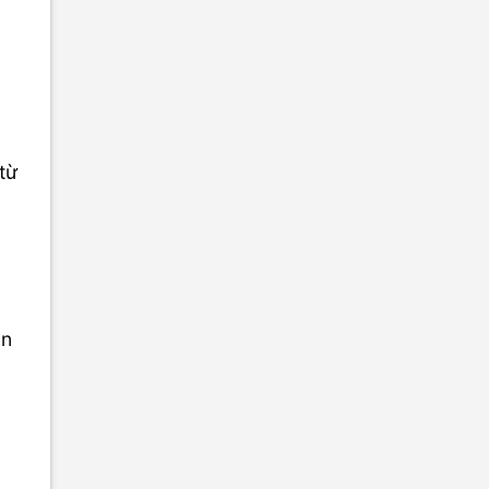
từ
ần