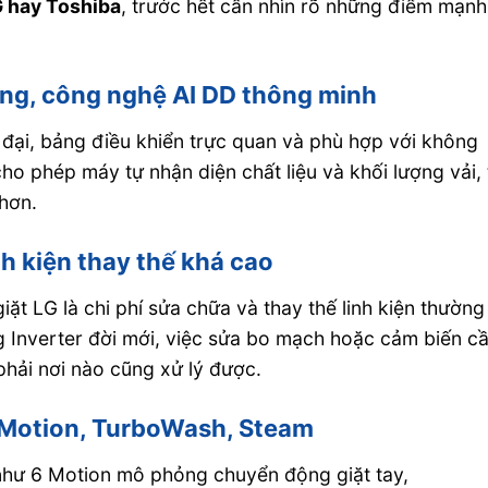
G hay Toshiba
, trước hết cần nhìn rõ những điểm mạnh
rọng, công nghệ AI DD thông minh
n đại, bảng điều khiển trực quan và phù hợp với không
o phép máy tự nhận diện chất liệu và khối lượng vải, 
 hơn.
h kiện thay thế khá cao
t LG là chi phí sửa chữa và thay thế linh kiện thường
 Inverter đời mới, việc sửa bo mạch hoặc cảm biến c
hải nơi nào cũng xử lý được.
6 Motion, TurboWash, Steam
 như 6 Motion mô phỏng chuyển động giặt tay,