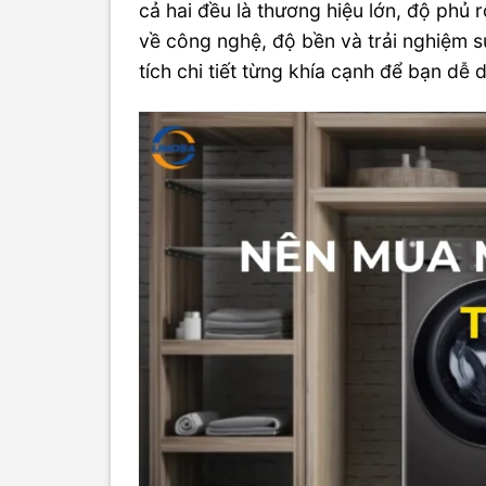
cả hai đều là thương hiệu lớn, độ phủ 
về công nghệ, độ bền và trải nghiệm s
tích chi tiết từng khía cạnh để bạn dễ