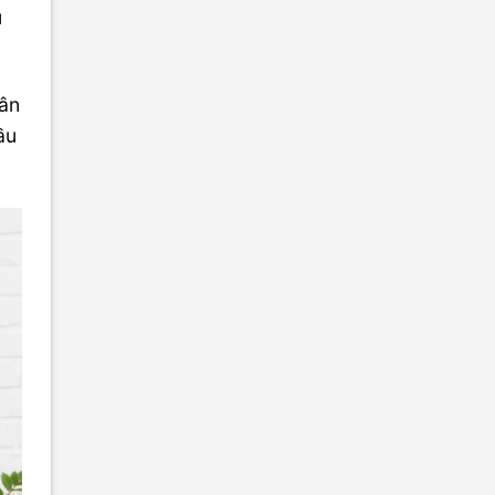
u
cân
ầu