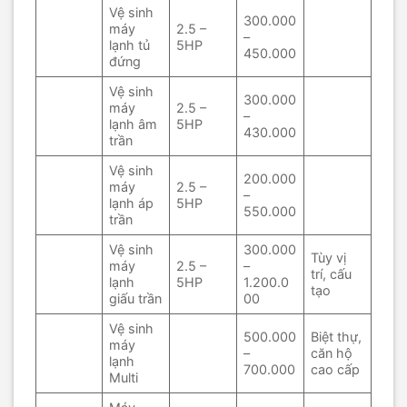
Vệ sinh
300.000
máy
2.5 –
–
lạnh tủ
5HP
450.000
đứng
Vệ sinh
300.000
máy
2.5 –
–
lạnh âm
5HP
430.000
trần
Vệ sinh
200.000
máy
2.5 –
–
lạnh áp
5HP
550.000
trần
Vệ sinh
300.000
Tùy vị
máy
2.5 –
–
trí, cấu
lạnh
5HP
1.200.0
tạo
giấu trần
00
Vệ sinh
500.000
Biệt thự,
máy
–
căn hộ
lạnh
700.000
cao cấp
Multi