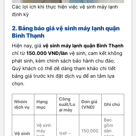
Các lợi ích khi thực hiện việc vệ sinh máy lạnh
định kỳ
2. Bảng báo giá vệ sinh máy lạnh quận
Bình Thạnh
Hiện nay, giá
vệ sinh máy lạnh quận Bình Thạnh
chỉ từ
150.000 VNĐ/lần
vệ sinh, cam kết không
phát sinh, kèm chính sách bảo hành chu đáo.
Quý khách có thể dễ dàng tham khảo chi tiết
bảng giá trước khi đặt dịch vụ để an tâm lựa
chọn.
Công
Nhóm
Hạng
Đơn giá
suất/Lo
Ghi chú
dịch vụ
mục
(VNĐ)
ại máy
Bao
Vệ sinh
gồm
máy
150.000
dàn
Vệ sinh
1HP –