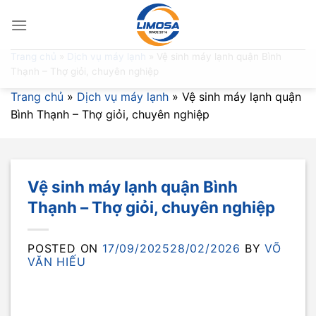
Skip
to
content
Trang chủ
»
Dịch vụ máy lạnh
»
Vệ sinh máy lạnh quận Bình
Thạnh – Thợ giỏi, chuyên nghiệp
Trang chủ
»
Dịch vụ máy lạnh
»
Vệ sinh máy lạnh quận
Bình Thạnh – Thợ giỏi, chuyên nghiệp
Vệ sinh máy lạnh quận Bình
Thạnh – Thợ giỏi, chuyên nghiệp
POSTED ON
17/09/2025
28/02/2026
BY
VÕ
VĂN HIẾU