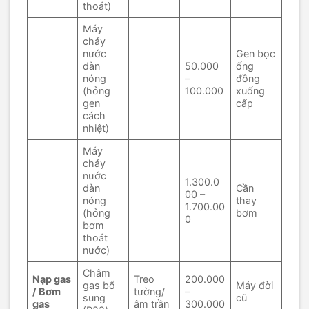
thoát)
Máy
chảy
nước
Gen bọc
dàn
50.000
ống
nóng
–
đồng
(hỏng
100.000
xuống
gen
cấp
cách
nhiệt)
Máy
chảy
nước
1.300.0
dàn
Cần
00 –
nóng
thay
1.700.00
(hỏng
bơm
0
bơm
thoát
nước)
Châm
Nạp gas
Treo
200.000
gas bổ
Máy đời
/ Bơm
tường/
–
sung
cũ
gas
âm trần
300.000