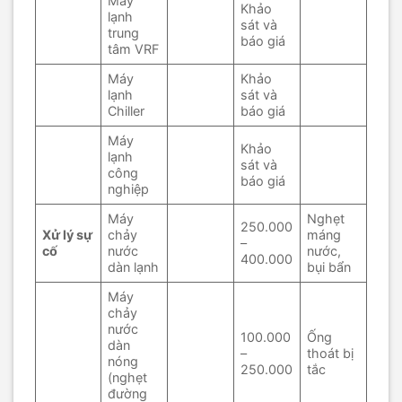
Máy
Khảo
lạnh
sát và
trung
báo giá
tâm VRF
Máy
Khảo
lạnh
sát và
Chiller
báo giá
Máy
Khảo
lạnh
sát và
công
báo giá
nghiệp
Máy
Nghẹt
250.000
Xử lý sự
chảy
máng
–
cố
nước
nước,
400.000
dàn lạnh
bụi bẩn
Máy
chảy
nước
100.000
Ống
dàn
–
thoát bị
nóng
250.000
tắc
(nghẹt
đường