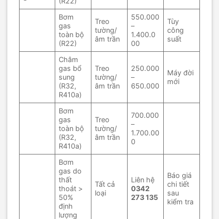
(R22)
Bơm
550.000
Treo
Tùy
gas
–
tường/
công
toàn bộ
1.400.0
âm trần
suất
(R22)
00
Châm
gas bổ
Treo
250.000
Máy đời
sung
tường/
–
mới
(R32,
âm trần
650.000
R410a)
Bơm
700.000
gas
Treo
–
toàn bộ
tường/
1.700.00
(R32,
âm trần
0
R410a)
Bơm
gas do
Báo giá
thất
Liên hệ
Tất cả
chi tiết
thoát >
0342
loại
sau
50%
273 135
kiểm tra
định
lượng