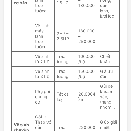
lạnh
–
nóng,
cơ bản
1.5HP
treo
180.000
dàn
tường
lạnh,
lưới lọc
Vệ sinh
máy
180.000
2HP –
lạnh
–
2.5HP
treo
250.000
tường
Vệ sinh
Treo
160.000
Chiết
từ 2 bộ
tường
/bộ
khấu
Vệ sinh
Treo
150.000
Giá ưu
từ 3 bộ
tường
/bộ
đãi
Gửi xe,
Phụ phí
khuân
Tất cả
20.000/l
chung
vác,
loại
ần
cư
thang
nhôm…
Gói 1:
Tháo vỏ
Giúp giải
Vệ sinh
dàn
Treo
230.000
nhiệt
chuyên