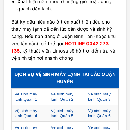
Xuất hiện nấm mốc ở miệng gió hoặc xung
quanh dàn lạnh.
Bất kỳ dấu hiệu nào ở trên xuất hiện đều cho
thấy máy lạnh đã đến lúc cần được vệ sinh kỹ
càng. Nếu bạn đang ở Quận Bình Tân (hoặc khu
vực lân cận), có thể gọi
HOTLINE 0342 273
135
, kỹ thuật viên Limosa sẽ hỗ trợ kiểm tra và
vệ sinh tận nơi nhanh chóng
DỊCH VỤ VỆ SINH MÁY LẠNH TẠI CÁC QUẬN
HUYỆN
Vệ sinh máy
Vệ sinh máy
Vệ sinh máy
lạnh Quận 1
lạnh Quận 2
lạnh Quận 3
Vệ sinh máy
Vệ sinh máy
Vệ sinh máy
lạnh Quận 4
lạnh Quận 5
lạnh Quận 6
Vệ sinh máy
Vệ sinh máy
Vệ sinh máy