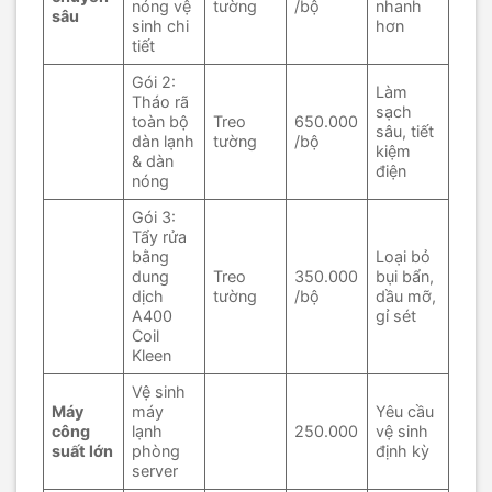
nóng vệ
tường
/bộ
nhanh
sâu
sinh chi
hơn
tiết
Gói 2:
Làm
Tháo rã
sạch
toàn bộ
Treo
650.000
sâu, tiết
dàn lạnh
tường
/bộ
kiệm
& dàn
điện
nóng
Gói 3:
Tẩy rửa
bằng
Loại bỏ
dung
Treo
350.000
bụi bẩn,
dịch
tường
/bộ
dầu mỡ,
A400
gỉ sét
Coil
Kleen
Vệ sinh
Máy
máy
Yêu cầu
công
lạnh
250.000
vệ sinh
suất lớn
phòng
định kỳ
server