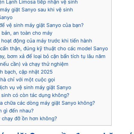
ện Lạnh Limosa tiếp nhận vệ sinh
 máy giặt Sanyo sau khi vệ sinh
 Sanyo
để vệ sinh máy giặt Sanyo của bạn?
i bản, an toàn cho máy
g hoạt động của máy trước khi tiến hành
 cẩn thận, đúng kỹ thuật cho các model Sanyo
y, bơm xả để loại bỏ cặn bẩn tích tụ lâu năm
n (nếu cần) và chạy thử nghiệm
nh bạch, cập nhật 2025
nhà chỉ với một cuộc gọi
dịch vụ vệ sinh máy giặt Sanyo
ệ sinh có còn tác dụng không?
sửa chữa các dòng máy giặt Sanyo không?
n gì đến nhau?
y chạy đỡ ồn hơn không?