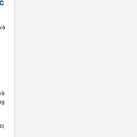
c
 và
và
ng
bị