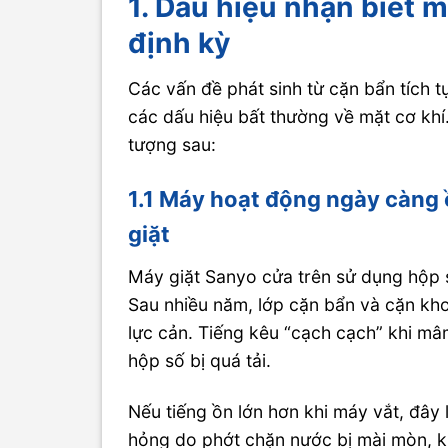
1. Dấu hiệu nhận biết 
định kỳ
Các vấn đề phát sinh từ cặn bẩn tích t
các dấu hiệu bất thường về mặt cơ khí
tượng sau:
1.1 Máy hoạt động ngày càng ồ
giặt
Máy giặt Sanyo cửa trên sử dụng hộp s
Sau nhiều năm, lớp cặn bẩn và cặn kh
lực cản. Tiếng kêu “cạch cạch” khi mâ
hộp số bị quá tải.
Nếu tiếng ồn lớn hơn khi máy vắt, đây 
hỏng do phớt chặn nước bị mài mòn, k