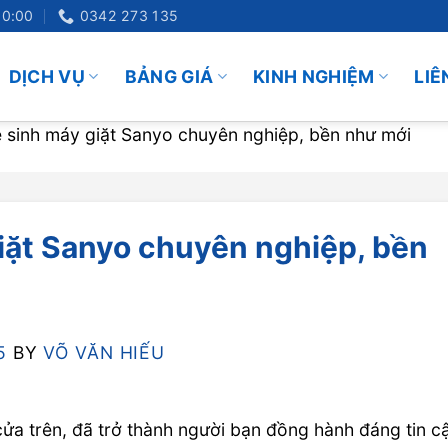
20:00
0342 273 135
DỊCH VỤ
BẢNG GIÁ
KINH NGHIỆM
LIÊ
ệ sinh máy giặt Sanyo chuyên nghiệp, bền như mới
giặt Sanyo chuyên nghiệp, bền
5
BY
VÕ VĂN HIẾU
cửa trên, đã trở thành người bạn đồng hành đáng tin c