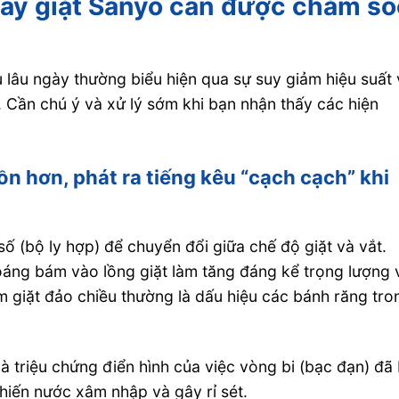
máy giặt Sanyo cần được chăm só
ụ lâu ngày thường biểu hiện qua sự suy giảm hiệu suất
. Cần chú ý và xử lý sớm khi bạn nhận thấy các hiện
n hơn, phát ra tiếng kêu “cạch cạch” khi
ố (bộ ly hợp) để chuyển đổi giữa chế độ giặt và vắt.
oáng bám vào lồng giặt làm tăng đáng kể trọng lượng 
m giặt đảo chiều thường là dấu hiệu các bánh răng tro
là triệu chứng điển hình của việc vòng bi (bạc đạn) đã 
hiến nước xâm nhập và gây rỉ sét.