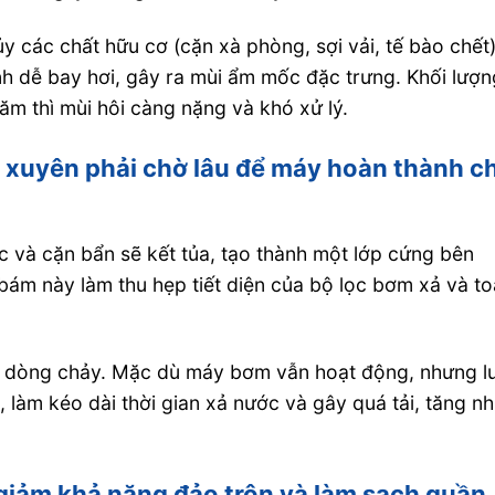
y các chất hữu cơ (cặn xà phòng, sợi vải, tế bào chết
nh dễ bay hơi, gây ra mùi ẩm mốc đặc trưng. Khối lượn
năm thì mùi hôi càng nặng và khó xử lý.
 xuyên phải chờ lâu để máy hoàn thành c
c và cặn bẩn sẽ kết tủa, tạo thành một lớp cứng bên
ám này làm thu hẹp tiết diện của bộ lọc bơm xả và t
với dòng chảy. Mặc dù máy bơm vẫn hoạt động, nhưng l
p, làm kéo dài thời gian xả nước và gây quá tải, tăng nh
 giảm khả năng đảo trộn và làm sạch quần