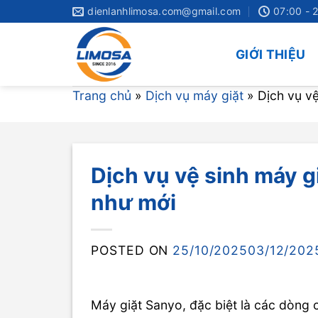
Skip
dienlanhlimosa.com@gmail.com
07:00 - 
to
content
GIỚI THIỆU
Trang chủ
»
Dịch vụ máy giặt
»
Dịch vụ v
Dịch vụ vệ sinh máy 
như mới
POSTED ON
25/10/2025
03/12/202
Máy giặt Sanyo, đặc biệt là các dòng 