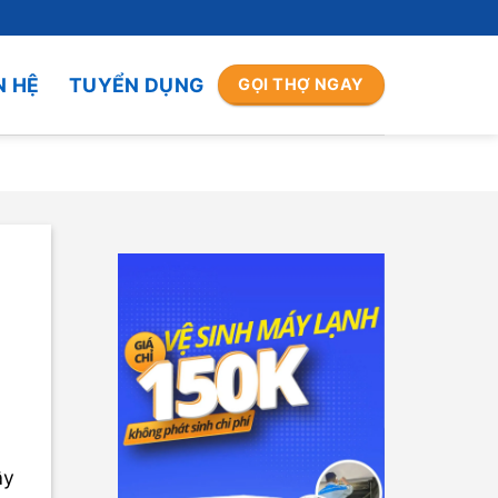
N HỆ
TUYỂN DỤNG
GỌI THỢ NGAY
ậy