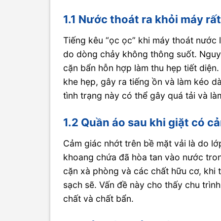
1.1 Nước thoát ra khỏi máy r
Tiếng kêu “ọc ọc” khi máy thoát nước l
do dòng chảy không thông suốt. Nguyê
cặn bẩn hỗn hợp làm thu hẹp tiết diệ
khe hẹp, gây ra tiếng ồn và làm kéo dà
tình trạng này có thể gây quá tải và l
1.2 Quần áo sau khi giặt có c
Cảm giác nhớt trên bề mặt vải là do l
khoang chứa đã hòa tan vào nước tron
cặn xà phòng và các chất hữu cơ, khi t
sạch sẽ. Vấn đề này cho thấy chu trìn
chất và chất bẩn.