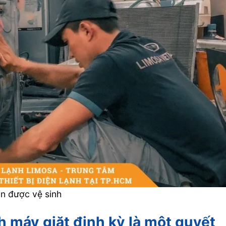
ần được vệ sinh
nh máy giặt định kỳ là một quyết