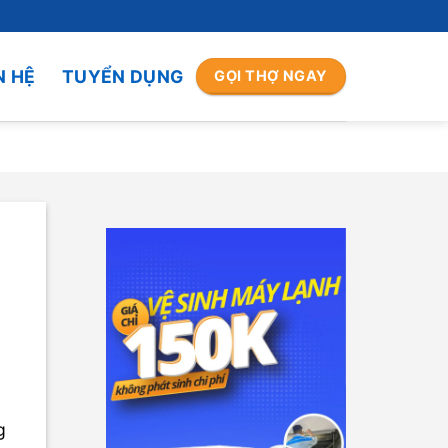
N HỆ
TUYỂN DỤNG
GỌI THỢ NGAY
g