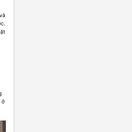
 và
ớc.
mặt
à
g
 ở