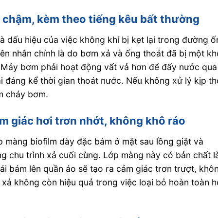
ất chậm, kèm theo tiếng kêu bất thường
à dấu hiệu của việc không khí bị kẹt lại trong đường 
n nhân chính là do bơm xả và ống thoát đã bị một kh
n. Máy bơm phải hoạt động vất vả hơn để đẩy nước qua
i đáng kể thời gian thoát nước. Nếu không xử lý kịp th
àm cháy bơm.
ảm giác hơi trơn nhớt, không khô ráo
ớp màng biofilm dày đặc bám ở mặt sau lồng giặt và
g chu trình xả cuối cùng. Lớp màng này có bản chất l
ái bám lên quần áo sẽ tạo ra cảm giác trơn trượt, khô
h xả không còn hiệu quả trong việc loại bỏ hoàn toàn 