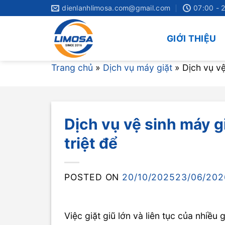
Skip
dienlanhlimosa.com@gmail.com
07:00 - 
to
content
GIỚI THIỆU
Trang chủ
»
Dịch vụ máy giặt
»
Dịch vụ vệ
Dịch vụ vệ sinh máy g
triệt để
POSTED ON
20/10/2025
23/06/202
Việc giặt giũ lớn và liên tục của nhiều