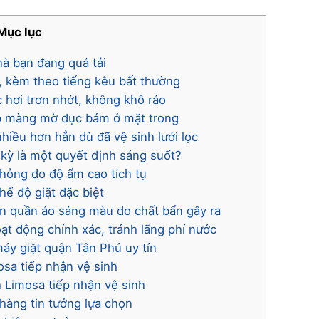
Mục lục
hà bạn đang quá tải
m, kèm theo tiếng kêu bất thường
c hơi trơn nhớt, không khô ráo
lớp màng mờ đục bám ở mặt trong
hiều hơn hẳn dù đã vệ sinh lưới lọc
h kỳ là một quyết định sáng suốt?
 hỏng do độ ẩm cao tích tụ
hế độ giặt đặc biệt
ên quần áo sáng màu do chất bẩn gây ra
t động chính xác, tránh lãng phí nước
máy giặt quận Tân Phú uy tín
osa tiếp nhận vệ sinh
 Limosa tiếp nhận vệ sinh
hàng tin tưởng lựa chọn