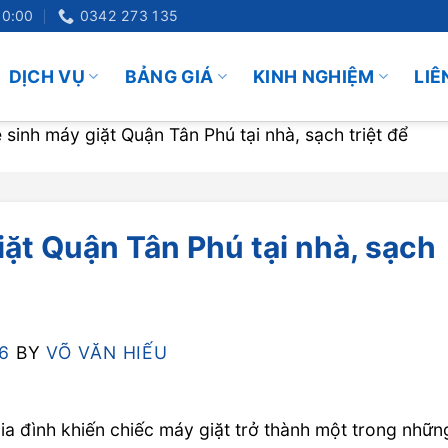
20:00
0342 273 135
DỊCH VỤ
BẢNG GIÁ
KINH NGHIỆM
LIÊ
 sinh máy giặt Quận Tân Phú tại nhà, sạch triệt để
iặt Quận Tân Phú tại nhà, sạch
6
BY
VÕ VĂN HIẾU
 gia đình khiến chiếc máy giặt trở thành một trong nhữn