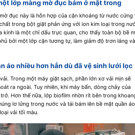
 một lớp màng mờ đục bám ở mặt trong
 mờ đục này là hỗn hợp của cặn khoáng từ nước cứng
hất trong bột giặt phản ứng với ion kim loại trong nư
a kính là một chỉ dấu trực quan, cho thấy toàn bộ bề 
phủ bởi một lớp cặn tương tự, làm giảm độ trơn láng v
n áo nhiều hơn hẳn dù đã vệ sinh lưới lọc
ơ vải. Trong một máy giặt sạch, phần lớn xơ vải mịn sẽ
át ra ngoài. Tuy nhiên, khi máy bẩn, dòng chảy của
trở. Hơn thế nữa, lớp biofilm nhờn rít bên trong khoan
Chúng lơ lửng trong nước và tái bám lên bề mặt quần áo
loại vải tối màu.