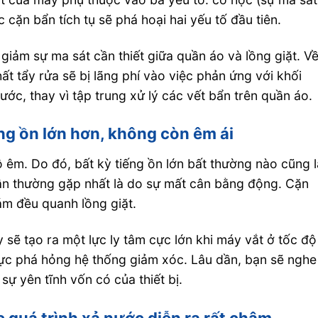
c cặn bẩn tích tụ sẽ phá hoại hai yếu tố đầu tiên.
 giảm sự ma sát cần thiết giữa quần áo và lồng giặt. V
t tẩy rửa sẽ bị lãng phí vào việc phản ứng với khối
ớc, thay vì tập trung xử lý các vết bẩn trên quần áo.
ng ồn lớn hơn, không còn êm ái
ộ êm. Do đó, bất kỳ tiếng ồn lớn bất thường nào cũng 
ân thường gặp nhất là do sự mất cân bằng động. Cặn
ám đều quanh lồng giặt.
sẽ tạo ra một lực ly tâm cực lớn khi máy vắt ở tốc độ
 lực phá hỏng hệ thống giảm xóc. Lâu dần, bạn sẽ nghe
 sự yên tĩnh vốn có của thiết bị.