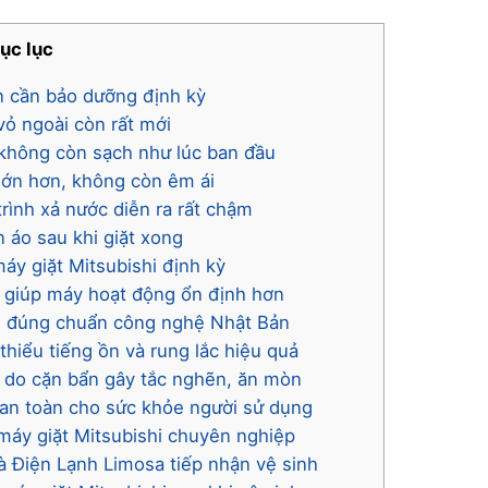
ục lục
ạn cần bảo dưỡng định kỳ
vỏ ngoài còn rất mới
o không còn sạch như lúc ban đầu
 lớn hơn, không còn êm ái
rình xả nước diễn ra rất chậm
 áo sau khi giặt xong
máy giặt Mitsubishi định kỳ
ỉ, giúp máy hoạt động ổn định hơn
ạch đúng chuẩn công nghệ Nhật Bản
hiểu tiếng ồn và rung lắc hiệu quả
 do cặn bẩn gây tắc nghẽn, ăn mòn
 an toàn cho sức khỏe người sử dụng
 máy giặt Mitsubishi chuyên nghiệp
à Điện Lạnh Limosa tiếp nhận vệ sinh