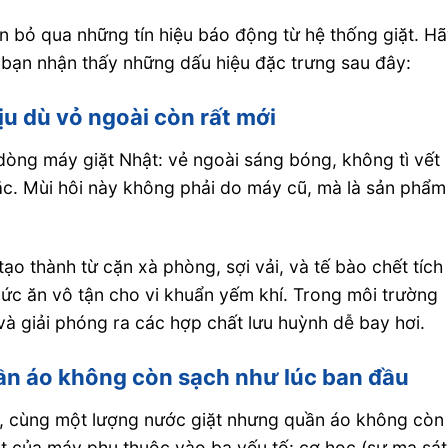
n bỏ qua những tín hiệu báo động từ hệ thống giặt. H
bạn nhận thấy những dấu hiệu đặc trưng sau đây:
ịu dù vỏ ngoài còn rất mới
 dòng máy giặt Nhật: vẻ ngoài sáng bóng, không tì vết
ặc. Mùi hôi này không phải do máy cũ, mà là sản phẩm
ạo thành từ cặn xà phòng, sợi vải, và tế bào chết tích 
thức ăn vô tận cho vi khuẩn yếm khí. Trong môi trường
à giải phóng ra các hợp chất lưu huỳnh dễ bay hơi.
quần áo không còn sạch như lúc ban đầu
t, cùng một lượng nước giặt nhưng quần áo không còn
ặt của máy phụ thuộc vào ba yếu tố: cơ học (sự ma sát