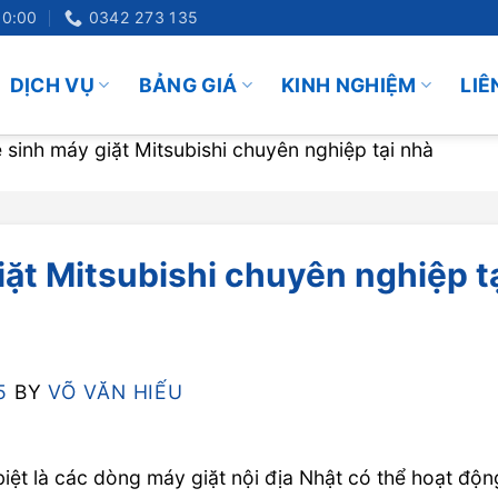
20:00
0342 273 135
DỊCH VỤ
BẢNG GIÁ
KINH NGHIỆM
LIÊ
 sinh máy giặt Mitsubishi chuyên nghiệp tại nhà
iặt Mitsubishi chuyên nghiệp t
5
BY
VÕ VĂN HIẾU
biệt là các dòng máy giặt nội địa Nhật có thể hoạt độn