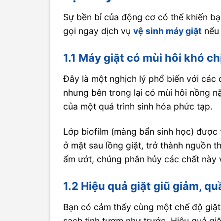
Sự bền bỉ của động cơ có thể khiến bạ
gọi ngay dịch vụ
vệ sinh máy giặt
nếu 
1.1 Máy giặt có mùi hôi khó ch
Đây là một nghịch lý phổ biến với các
nhưng bên trong lại có mùi hôi nồng n
của một quá trình sinh hóa phức tạp.
Lớp biofilm (màng bẩn sinh học) được t
ở mặt sau lồng giặt, trở thành nguồn 
ẩm ướt, chúng phân hủy các chất này v
1.2 Hiệu quả giặt giũ giảm, 
Bạn có cảm thấy cùng một chế độ giặ
sạch tinh tươm như trước. Hiệu quả gi