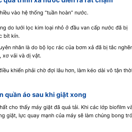
 quá trình xả nước diễn ra rất chậm
nhiều vào hệ thống “tuần hoàn” nước.
g do lưới lọc kim loại nhỏ ở đầu van cấp nước đã bị
bít kín.
yên nhân là do bộ lọc rác của bơm xả đã bị tắc nghẽ
 xơ vải và dị vật.
ều khiển phải chờ đợi lâu hơn, làm kéo dài vô tận thờ
n quần áo sau khi giặt xong
hất cho thấy máy giặt đã quá tải. Khi các lớp biofilm v
g giặt, lực quay mạnh của máy sẽ làm chúng bong tr