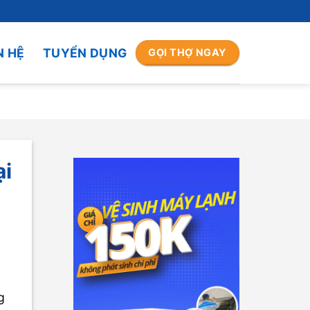
N HỆ
TUYỂN DỤNG
GỌI THỢ NGAY
ại
g