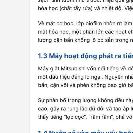
hóa học (chất tẩy rửa) và nhiệt độ. Việ
Về mặt cơ học, lớp biofilm nhờn rít làm
mặt hóa học, một phần lớn các hoạt chấ
lượng cặn bẩn khổng lồ có sẵn trong nư
1.3 Máy hoạt động phát ra tiế
Máy giặt Mitsubishi vốn nổi tiếng về đ
một dấu hiệu đáng lo ngại. Nguyên nh
bẩn, cặn vôi và phèn không bao giờ b
Sự phân bổ trọng lượng không đều này 
cao, gây ra rung lắc dữ dội và tạo áp
thấy tiếng “lọc cọc”, “rầm rầm”, phá vỡ