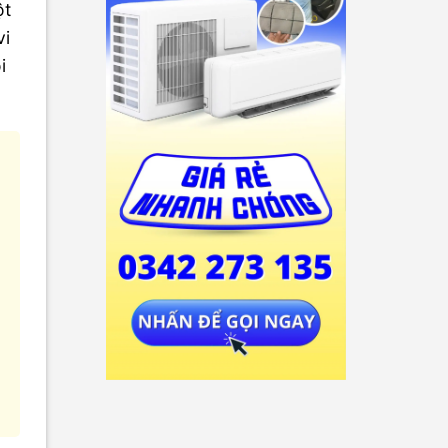
ột
vi
i