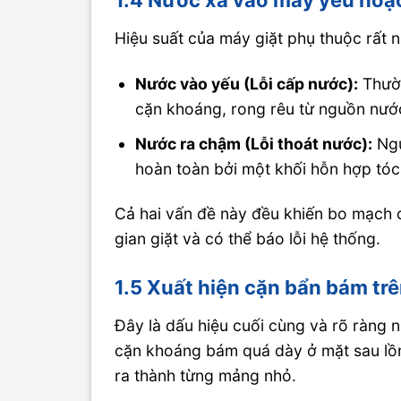
1.4 Nước xả vào máy yếu hoặc
Hiệu suất của máy giặt phụ thuộc rất 
Nước vào yếu (Lỗi cấp nước):
Thườn
cặn khoáng, rong rêu từ nguồn nước 
Nước ra chậm (Lỗi thoát nước):
Ngu
hoàn toàn bởi một khối hỗn hợp tóc,
Cả hai vấn đề này đều khiến bo mạch đi
gian giặt và có thể báo lỗi hệ thống.
1.5 Xuất hiện cặn bẩn bám trê
Đây là dấu hiệu cuối cùng và rõ ràng n
cặn khoáng bám quá dày ở mặt sau lồn
ra thành từng mảng nhỏ.