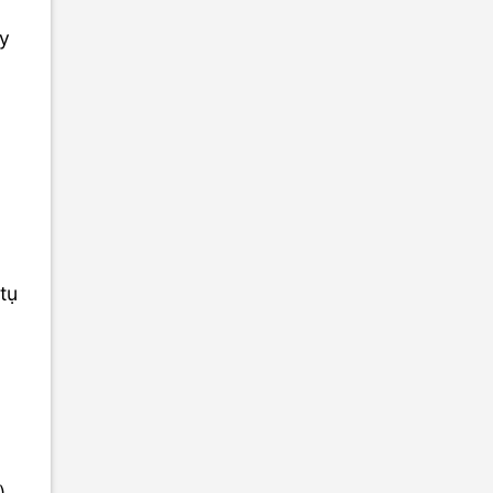
ãy
tụ
),