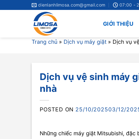
Skip
dienlanhlimosa.com@gmail.com
07:00 - 
to
content
GIỚI THIỆU
Trang chủ
»
Dịch vụ máy giặt
»
Dịch vụ vệ
Dịch vụ vệ sinh máy g
nhà
POSTED ON
25/10/2025
03/12/202
Những chiếc máy giặt Mitsubishi, đặc 