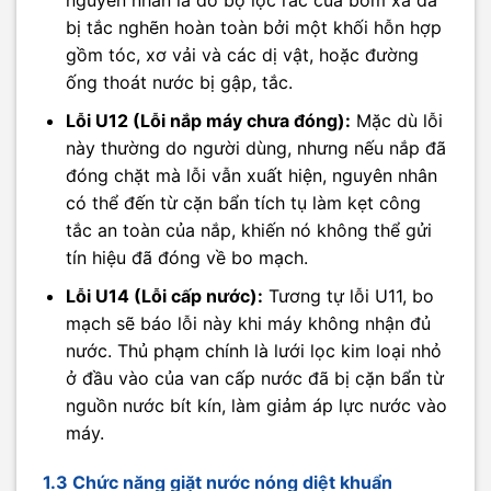
nguyên nhân là do bộ lọc rác của bơm xả đã
bị tắc nghẽn hoàn toàn bởi một khối hỗn hợp
gồm tóc, xơ vải và các dị vật, hoặc đường
ống thoát nước bị gập, tắc.
Lỗi U12 (Lỗi nắp máy chưa đóng):
Mặc dù lỗi
này thường do người dùng, nhưng nếu nắp đã
đóng chặt mà lỗi vẫn xuất hiện, nguyên nhân
có thể đến từ cặn bẩn tích tụ làm kẹt công
tắc an toàn của nắp, khiến nó không thể gửi
tín hiệu đã đóng về bo mạch.
Lỗi U14 (Lỗi cấp nước):
Tương tự lỗi U11, bo
mạch sẽ báo lỗi này khi máy không nhận đủ
nước. Thủ phạm chính là lưới lọc kim loại nhỏ
ở đầu vào của van cấp nước đã bị cặn bẩn từ
nguồn nước bít kín, làm giảm áp lực nước vào
máy.
1.3 Chức năng giặt nước nóng diệt khuẩn