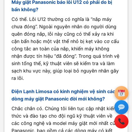
Máy giặt Panasonic báo lỗi U12 có phải do bị
bẩn không?
Có thể. Lỗi U12 thường có nghĩa là “nắp máy
chưa đóng”. Ngoài nguyên nhân do người dùng
quên đóng nắp, lỗi này cũng có thể xảy ra khi
cặn bẩn hoặc một vật thể nhỏ bị kẹt vào cơ cấu
công tắc an toàn của nắp, khiến máy không
nhận được tín hiệu “đã đóng”. Trong quá trình vệ
sinh tổng thể, kỹ thuật viên sẽ kiểm tra và làm
sạch khu vực này, giúp loại bỏ nguyên nhân gây
ra lỗi.
Điện Lạnh Limosa có kinh nghiệm vệ sinh các
dòng máy giặt Panasonic đời mới không?
Chắc chắn có. Chúng tôi liên tục cập nhật kiến
thức và đào tạo cho đội ngũ kỹ thuật viên về
các công nghệ và model máy giặt mới nhất của
Panasonic, bao gồm cả các dòng máy có kết