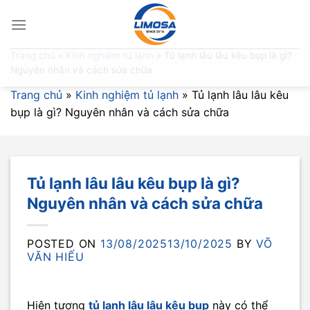
Skip
to
content
Trang chủ
»
Kinh nghiệm tủ lạnh
»
Tủ lạnh lâu lâu kêu bụp là gì?
Nguyên nhân và cách sửa chữa
Trang chủ
»
Kinh nghiệm tủ lạnh
»
Tủ lạnh lâu lâu kêu
bụp là gì? Nguyên nhân và cách sửa chữa
Tủ lạnh lâu lâu kêu bụp là gì?
Nguyên nhân và cách sửa chữa
POSTED ON
13/08/2025
13/10/2025
BY
VÕ
VĂN HIẾU
Hiện tượng
tủ lạnh lâu lâu kêu bụp
này có thể