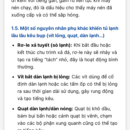
đi kèm với tiếng gằn, gầm rú liên tục khi máy
nén chạy, đó là dấu hiệu cho thấy máy nén đã
xuống cấp và có thể sắp hỏng.
1.5. Một số nguyên nhân phụ khác khiến tủ lạnh
lâu lâu kêu bụp (vít lỏng, quạt, dàn lạnh…)
Rơ-le xả tuyết (sò lạnh):
Khi bắt đầu hoặc
kết thúc chu trình xả đá, rơ-le này sẽ nhảy và
tạo ra tiếng “tách” nhỏ, đây là hoạt động bình
thường.
Vít bắt dàn lạnh bị lỏng:
Các vít dùng để cố
định dàn lạnh hoặc các tấm ốp có thể bị lỏng
ra sau thời gian dài sử dụng, gây rung động
và tạo tiếng kêu.
Quạt dàn lạnh/dàn nóng:
Quạt bị khô dầu,
bám bụi bẩn hoặc cánh quạt bị vênh, chạm
vào các bộ phận xung quanh cũng có thể tạo