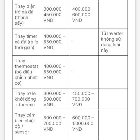
Thay điện
300.000 –
400.000 –
trở xả đá
450.000
600.000
(thanh
VNĐ
VNĐ
sấy)
Tủ Inverter
Thay timer
400.000 –
không sử
xả đá (rơ le
550.000
–
dụng loại
thời gian)
VNĐ
này.
Thay
thermostat
400.000 –
(bộ điều
550.000
–
chỉnh nhiệt
VNĐ
cơ)
Thay rơ le
300.000 –
450.000 –
khởi động
500.000
700.000
+ thermic
VNĐ
VNĐ
Thay cảm
500.000 –
600.000 –
biến nhiệt
700.000
1.000.000
độ /
VNĐ
VNĐ
sensor