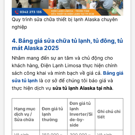
Quy trình sửa chữa thiết bị lạnh Alaska chuyên
nghiệp
4. Bảng giá sửa chữa tủ lạnh, tủ đông, tủ
mát Alaska 2025
Nhằm mang đến sự an tâm và chủ động cho
khách hàng, Điện Lạnh Limosa thực hiện chính
sách công khai và minh bạch về giá cả.
Bảng giá
sửa tủ lạnh
là cơ sở để chúng tôi báo giá và
thực hiện dịch vụ
sửa tủ lạnh Alaska tại nhà
.
Đơn giá tủ
Hạng mục
Đơn giá tủ
lạnh
Ghi chú chi
dịch vụ /
lạnh
Inverter/Si
tiết
Sửa chữa
thường
de-by-
side
Vệ sinh
150.000 –
300.000 –
Vệ sinh