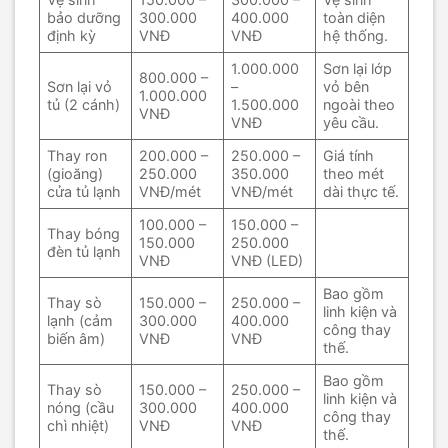
bảo dưỡng
300.000
400.000
toàn diện
định kỳ
VNĐ
VNĐ
hệ thống.
1.000.000
Sơn lại lớp
800.000 –
Sơn lại vỏ
–
vỏ bên
1.000.000
tủ (2 cánh)
1.500.000
ngoài theo
VNĐ
VNĐ
yêu cầu.
Thay ron
200.000 –
250.000 –
Giá tính
(gioăng)
250.000
350.000
theo mét
cửa tủ lạnh
VNĐ/mét
VNĐ/mét
dài thực tế.
100.000 –
150.000 –
Thay bóng
150.000
250.000
đèn tủ lạnh
VNĐ
VNĐ (LED)
Bao gồm
Thay sò
150.000 –
250.000 –
linh kiện và
lạnh (cảm
300.000
400.000
công thay
biến âm)
VNĐ
VNĐ
thế.
Bao gồm
Thay sò
150.000 –
250.000 –
linh kiện và
nóng (cầu
300.000
400.000
công thay
chì nhiệt)
VNĐ
VNĐ
thế.