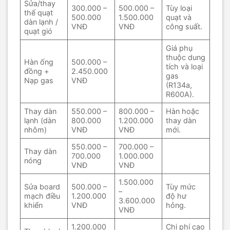
Sửa/thay
300.000 –
500.000 –
Tùy loại
thế quạt
500.000
1.500.000
quạt và
dàn lạnh /
VNĐ
VNĐ
công suất.
quạt gió
Giá phụ
thuộc dung
Hàn ống
500.000 –
tích và loại
đồng +
2.450.000
gas
Nạp gas
VNĐ
(R134a,
R600A).
Thay dàn
550.000 –
800.000 –
Hàn hoặc
lạnh (dàn
800.000
1.200.000
thay dàn
nhôm)
VNĐ
VNĐ
mới.
550.000 –
700.000 –
Thay dàn
700.000
1.000.000
nóng
VNĐ
VNĐ
1.500.000
Sửa board
500.000 –
Tùy mức
–
mạch điều
1.200.000
độ hư
3.600.000
khiển
VNĐ
hỏng.
VNĐ
1.200.000
Chi phí cao