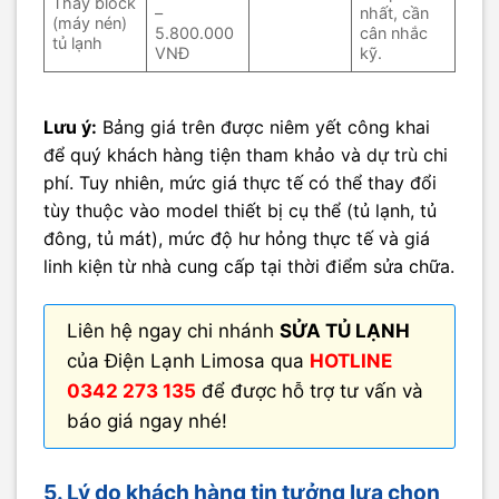
Thay block
–
nhất, cần
(máy nén)
5.800.000
cân nhắc
tủ lạnh
VNĐ
kỹ.
Lưu ý:
Bảng giá trên được niêm yết công khai
để quý khách hàng tiện tham khảo và dự trù chi
phí. Tuy nhiên, mức giá thực tế có thể thay đổi
tùy thuộc vào model thiết bị cụ thể (tủ lạnh, tủ
đông, tủ mát), mức độ hư hỏng thực tế và giá
linh kiện từ nhà cung cấp tại thời điểm sửa chữa.
Liên hệ ngay chi nhánh
SỬA TỦ LẠNH
của Điện Lạnh Limosa qua
HOTLINE
0342 273 135
để được hỗ trợ tư vấn và
báo giá ngay nhé!
5. Lý do khách hàng tin tưởng lựa chọn