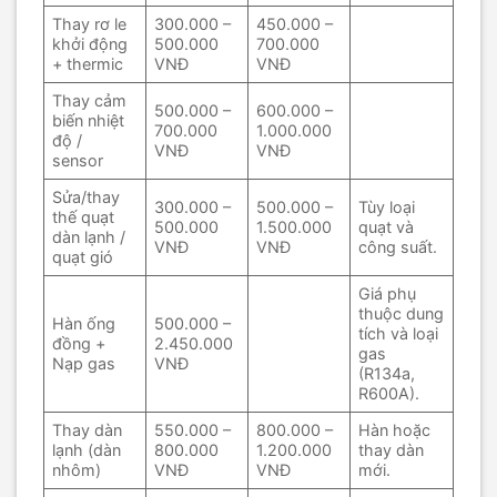
Thay rơ le
300.000 –
450.000 –
khởi động
500.000
700.000
+ thermic
VNĐ
VNĐ
Thay cảm
500.000 –
600.000 –
biến nhiệt
700.000
1.000.000
độ /
VNĐ
VNĐ
sensor
Sửa/thay
300.000 –
500.000 –
Tùy loại
thế quạt
500.000
1.500.000
quạt và
dàn lạnh /
VNĐ
VNĐ
công suất.
quạt gió
Giá phụ
thuộc dung
Hàn ống
500.000 –
tích và loại
đồng +
2.450.000
gas
Nạp gas
VNĐ
(R134a,
R600A).
Thay dàn
550.000 –
800.000 –
Hàn hoặc
lạnh (dàn
800.000
1.200.000
thay dàn
nhôm)
VNĐ
VNĐ
mới.