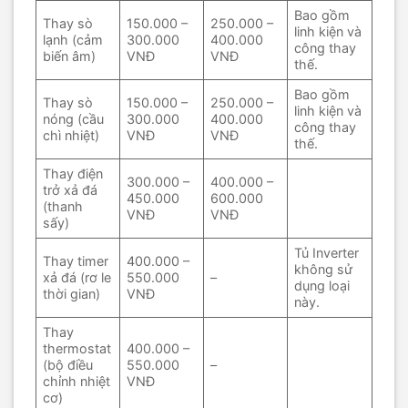
Bao gồm
Thay sò
150.000 –
250.000 –
linh kiện và
lạnh (cảm
300.000
400.000
công thay
biến âm)
VNĐ
VNĐ
thế.
Bao gồm
Thay sò
150.000 –
250.000 –
linh kiện và
nóng (cầu
300.000
400.000
công thay
chì nhiệt)
VNĐ
VNĐ
thế.
Thay điện
300.000 –
400.000 –
trở xả đá
450.000
600.000
(thanh
VNĐ
VNĐ
sấy)
Tủ Inverter
Thay timer
400.000 –
không sử
xả đá (rơ le
550.000
–
dụng loại
thời gian)
VNĐ
này.
Thay
thermostat
400.000 –
(bộ điều
550.000
–
chỉnh nhiệt
VNĐ
cơ)