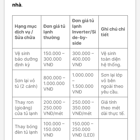
nhà
.
Đơn giá tủ
Hạng mục
Đơn giá tủ
lạnh
Ghi chú chi
dịch vụ /
lạnh
Inverter/Si
tiết
Sửa chữa
thường
de-by-
side
Vệ sinh
150.000 –
300.000 –
Vệ sinh
bảo dưỡng
300.000
400.000
toàn diện
định kỳ
VNĐ
VNĐ
hệ thống.
1.000.000
Sơn lại lớp
800.000 –
Sơn lại vỏ
–
vỏ bên
1.000.000
tủ (2 cánh)
1.500.000
ngoài theo
VNĐ
VNĐ
yêu cầu.
Thay ron
200.000 –
250.000 –
Giá tính
(gioăng)
250.000
350.000
theo mét
cửa tủ lạnh
VNĐ/mét
VNĐ/mét
dài thực tế.
100.000 –
150.000 –
Thay bóng
150.000
250.000
đèn tủ lạnh
VNĐ
VNĐ (LED)