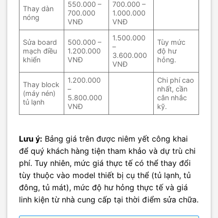
550.000 –
700.000 –
Thay dàn
700.000
1.000.000
nóng
VNĐ
VNĐ
1.500.000
Sửa board
500.000 –
Tùy mức
–
mạch điều
1.200.000
độ hư
3.600.000
khiển
VNĐ
hỏng.
VNĐ
1.200.000
Chi phí cao
Thay block
–
nhất, cần
(máy nén)
5.800.000
cân nhắc
tủ lạnh
VNĐ
kỹ.
Lưu ý:
Bảng giá trên được niêm yết công khai
để quý khách hàng tiện tham khảo và dự trù chi
phí. Tuy nhiên, mức giá thực tế có thể thay đổi
tùy thuộc vào model thiết bị cụ thể (tủ lạnh, tủ
đông, tủ mát), mức độ hư hỏng thực tế và giá
linh kiện từ nhà cung cấp tại thời điểm sửa chữa.