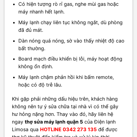
Có hiện tượng rò rỉ gas, nghe mùi gas hoặc
máy nhanh hết lạnh.
Máy lạnh chạy liên tục không ngắt, dù phòng
đã đủ mát.
Dàn nóng quá nóng, sờ vào thấy nhiệt độ cao
bất thường.
Board mạch điều khiển bị lỗi, máy hoạt động
không ổn định.
Máy lạnh chậm phản hồi khi bấm remote,
hoặc có độ trễ lâu.
Khi gặp phải những dấu hiệu trên, khách hàng
không nên tự ý sửa chữa tại nhà vì có thể gây
hư hỏng nặng hơn. Thay vào đó, hãy liên hệ
ngay
thợ sửa máy lạnh quận 5
của Điện lạnh
Limosa qua
HOTLINE 0342 273 135
để được
thợ kỹ thuật đến kiểm tra và xử lý kịp thời.