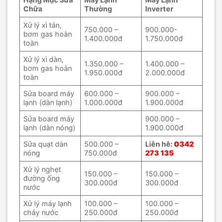
Chữa
Thường
Inverter
Xử lý xì tán,
750.000 –
900.000-
bơm gas hoàn
1.400.000đ
1.750.000đ
toàn
Xử lý xì dàn,
1.350.000 –
1.400.000 –
bơm gas hoàn
1.950.000đ
2.000.000đ
toàn
Sửa board máy
600.000 –
900.000 –
lạnh (dàn lạnh)
1.000.000đ
1.900.000đ
Sửa board máy
900.000 –
lạnh (dàn nóng)
1.900.000đ
Sửa quạt dàn
500.000 –
Liên hê:
0342
nóng
750.000đ
273 135
Xử lý nghẹt
150.000 –
150.000 –
đường ống
300.000đ
300.000đ
nước
Xử lý máy lạnh
100.000 –
100.000 –
chảy nước
250.000đ
250.000đ