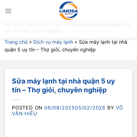
Skip
to
content
Trang chủ
»
Dịch vụ máy lạnh
»
Sửa máy lạnh tại nhà quận 5 uy
tín – Thợ giỏi, chuyên nghiệp
Trang chủ
»
Dịch vụ máy lạnh
»
Sửa máy lạnh tại nhà
quận 5 uy tín – Thợ giỏi, chuyên nghiệp
Sửa máy lạnh tại nhà quận 5 uy
tín – Thợ giỏi, chuyên nghiệp
POSTED ON
06/08/2025
05/02/2026
BY
VÕ
VĂN HIẾU