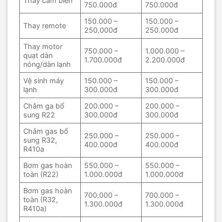
Thay cảm biến
750.000đ
750.000đ
150.000 –
150.000 –
Thay remote
250.000đ
250.000đ
Thay motor
750.000 –
1.000.000 –
quạt dàn
1.700.000đ
2.200.000đ
nóng/dàn lạnh
Vệ sinh máy
150.000 –
150.000 –
lạnh
300.000đ
300.000đ
Châm ga bổ
200.000 –
200.000 –
sung R22
300.000đ
300.000đ
Châm gas bổ
250.000 –
250.000 –
sung R32,
400.000đ
400.000đ
R410a
Bơm gas hoàn
550.000 –
550.000 –
toàn (R22)
1.000.000đ
1.000.000đ
Bơm gas hoàn
700.000 –
700.000 –
toàn (R32,
1.300.000đ
1.300.000đ
R410a)