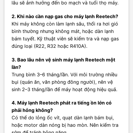
lâu sẽ ảnh hưởng đến bo mạch và tuổi thọ máy.
2. Khi nào cần nạp gas cho máy lạnh Reetech?
Khi máy không còn làm lạnh sâu, thổi ra hơi gió
bình thường nhưng không mát, hoặc dàn lạnh
bám tuyết. Kỹ thuật viên sẽ kiểm tra và nạp gas
đúng loại (R22, R32 hoặc R410A).
3. Bao lâu nên vệ sinh máy lạnh Reetech một
lần?
Trung bình 3–6 tháng/lần. Với môi trường nhiều
bụi (quán ăn, văn phòng đông người), nên vệ
sinh 2–3 tháng/lần để máy hoạt động hiệu quả.
4. Máy lạnh Reetech phát ra tiếng ồn lớn có
phải hỏng không?
Có thể do lỏng ốc vít, quạt dàn lạnh bám bụi,
hoặc motor dàn nóng bị hao mòn. Nên kiểm tra
sớm để tránh hỏng nặng.