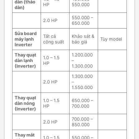
dàn (tháo
HP
550.000
dàn)
550.000 –
2.0 HP
650.000
Sửa board
Tất cả
Khảo sát &
máy lạnh
Tùy model
công suất
báo giá
Inverter
Thay quạt
1.200.000
1.0 – 1.5
dàn lạnh
–
HP
(Inverter)
1.300.000
1.300.000
2.0 HP
–
1.550.000
Thay quạt
1.0 – 1.5
650.000 –
dàn nóng
HP
700.000
(Inverter)
700.000 –
2.0 HP
850.000
Thay mắt
1.0 – 1.5
550.000 –