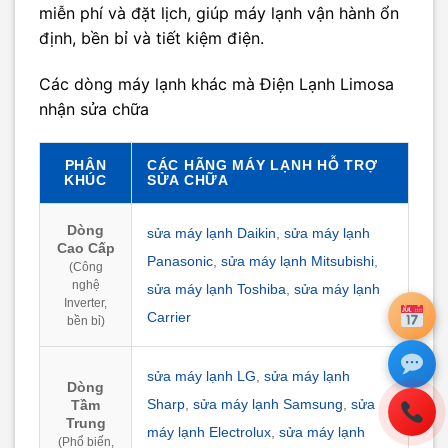
miễn phí và đặt lịch, giúp máy lạnh vận hành ổn
định, bền bỉ và tiết kiệm điện.
Các dòng máy lạnh khác mà Điện Lạnh Limosa
nhận sửa chữa
PHÂN
CÁC HÃNG MÁY LẠNH HỖ TRỢ
KHÚC
SỬA CHỮA
Dòng
sửa máy lạnh Daikin
,
sửa máy lạnh
Cao Cấp
Panasonic
,
sửa máy lạnh Mitsubishi
,
(Công
nghệ
sửa máy lạnh Toshiba
,
sửa máy lạnh
Inverter,
Carrier
bền bỉ)
sửa máy lạnh LG
,
sửa máy lạnh
Dòng
Sharp
,
sửa máy lạnh Samsung
,
sửa
Tầm
Trung
máy lạnh Electrolux
,
sửa máy lạnh
(Phổ biến,