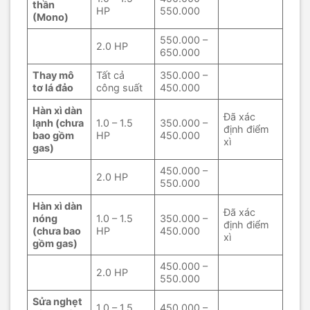
thần
HP
550.000
(Mono)
550.000 –
2.0 HP
650.000
Thay mô
Tất cả
350.000 –
tơ lá đảo
công suất
450.000
Hàn xì dàn
Đã xác
lạnh (chưa
1.0 – 1.5
350.000 –
định điểm
bao gồm
HP
450.000
xì
gas)
450.000 –
2.0 HP
550.000
Hàn xì dàn
Đã xác
nóng
1.0 – 1.5
350.000 –
định điểm
(chưa bao
HP
450.000
xì
gồm gas)
450.000 –
2.0 HP
550.000
Sửa nghẹt
1.0 – 1.5
450.000 –