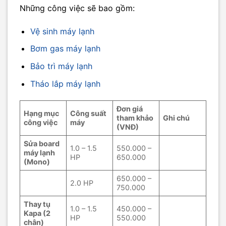
Những công việc sẽ bao gồm:
Vệ sinh máy lạnh
Bơm gas máy lạnh
Bảo trì máy lạnh
Tháo lắp máy lạnh
Đơn giá
Hạng mục
Công suất
tham khảo
Ghi chú
công việc
máy
(VNĐ)
Sửa board
1.0 – 1.5
550.000 –
máy lạnh
HP
650.000
(Mono)
650.000 –
2.0 HP
750.000
Thay tụ
1.0 – 1.5
450.000 –
Kapa (2
HP
550.000
chân)