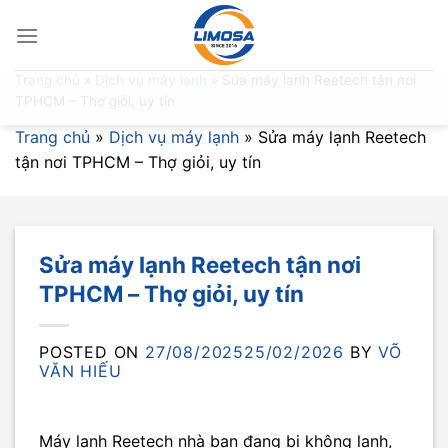
Skip
to
content
Trang chủ
»
Dịch vụ máy lạnh
»
Sửa máy lạnh Reetech tận nơi
TPHCM – Thợ giỏi, uy tín
Trang chủ
»
Dịch vụ máy lạnh
»
Sửa máy lạnh Reetech
tận nơi TPHCM – Thợ giỏi, uy tín
Sửa máy lạnh Reetech tận nơi
TPHCM – Thợ giỏi, uy tín
POSTED ON
27/08/2025
25/02/2026
BY
VÕ
VĂN HIẾU
Máy lạnh Reetech nhà bạn đang bị không lạnh,