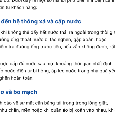
ự cố. Dưới đây là một số mã lỗi phổ biến mà Điện Lạn
in tư khách hàng:
an đến hệ thống xả và cấp nước
hi không thể đẩy hết nước thải ra ngoài trong thời gi
ường ống thoát nước bị tắc nghẽn, gập xoắn, hoặc
ểm tra đường ống trước tiên, nếu vẫn không được, rấ
ợc cấp đủ nước sau một khoảng thời gian nhất định.
ấp nước điện từ bị hỏng, áp lực nước trong nhà quá yế
nghẽn hoàn toàn.
 cơ và bo mạch
 báo về sự mất cân bằng tải trọng trong lồng giặt,
 như chăn, mền hoặc khi quần áo bị xoắn vào nhau, kh