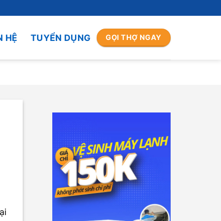
N HỆ
TUYỂN DỤNG
GỌI THỢ NGAY
ại