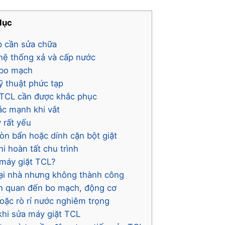
lục
p cần sửa chữa
n hệ thống xả và cấp nước
à bo mạch
kỹ thuật phức tạp
t TCL cần được khắc phục
ắc mạnh khi vắt
 rất yếu
òn bẩn hoặc dính cặn bột giặt
i hoàn tất chu trình
 máy giặt TCL?
tại nhà nhưng không thành công
iên quan đến bo mạch, động cơ
hoặc rò rỉ nước nghiêm trọng
hi sửa máy giặt TCL