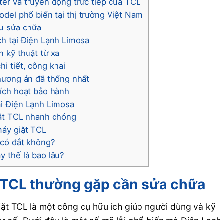
ter và truyền động trực tiếp của TCL
odel phổ biến tại thị trường Việt Nam
au sửa chữa
ch tại Điện Lạnh Limosa
n kỹ thuật từ xa
hi tiết, công khai
hương án đã thống nhất
kích hoạt bảo hành
ại Điện Lạnh Limosa
giặt TCL nhanh chóng
máy giặt TCL
 có đắt không?
y thế là bao lâu?
t TCL thường gặp cần sửa chữa
ặt TCL là một công cụ hữu ích giúp người dùng và kỹ