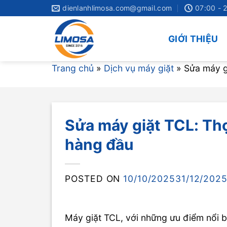
Skip
dienlanhlimosa.com@gmail.com
07:00 - 
to
content
GIỚI THIỆU
Trang chủ
»
Dịch vụ máy giặt
»
Sửa máy g
Sửa máy giặt TCL: Thợ
hàng đầu
POSTED ON
10/10/2025
31/12/202
Máy giặt TCL, với những ưu điểm nổi bậ