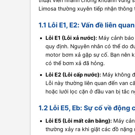
thuật viên nhanh chóng khoanh vùng s
Limosa thường xuyên tiếp nhận thông t
1.1 Lỗi E1, E2: Vấn đề liên qu
Lỗi E1 (Lỗi xả nước):
Máy cảnh báo k
quy định. Nguyên nhân có thể do đ
motor bơm xả gặp sự cố. Bạn nên ki
có thể bơm xả đã hỏng.
Lỗi E2 (Lỗi cấp nước):
Máy không đư
Lỗi này thường liên quan đến van c
hoặc lưới lọc cặn ở đầu van bị tắc 
1.2 Lỗi E5, Eb: Sự cố về động
Lỗi E5 (Lỗi mất cân bằng):
Máy cảnh
thường xảy ra khi giặt các đồ nặng