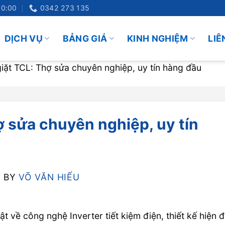
20:00
0342 273 135
DỊCH VỤ
BẢNG GIÁ
KINH NGHIỆM
LIÊ
iặt TCL: Thợ sửa chuyên nghiệp, uy tín hàng đầu
 sửa chuyên nghiệp, uy tín
5
BY
VÕ VĂN HIẾU
t về công nghệ Inverter tiết kiệm điện, thiết kế hiện đ