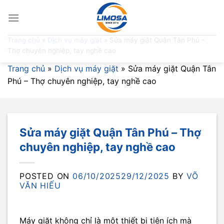
Skip
to
content
Trang chủ
»
Dịch vụ máy giặt
»
Sửa máy giặt Quận Tân Phú –
Thợ chuyên nghiệp, tay nghề cao
Trang chủ
»
Dịch vụ máy giặt
»
Sửa máy giặt Quận Tân
Phú – Thợ chuyên nghiệp, tay nghề cao
Sửa máy giặt Quận Tân Phú – Thợ
chuyên nghiệp, tay nghề cao
POSTED ON
06/10/2025
29/12/2025
BY
VÕ
VĂN HIẾU
Máy giặt không chỉ là một thiết bị tiện ích mà