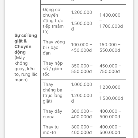
Động cơ
1.200.000
chuyển
1.400.000
–
động trực
–
1.500.000
tiếp (mâm
1.700.000đ
đ
từ)
Sự cố lồng
giặt &
Thay vòng
100.000 –
150.000 –
Chuyển
bi / bạc
450.000đ
550.000đ
động
đạn
(Máy
không
Thay hộp
350.000 –
450.000 –
quay, kêu
số / giảm
550.000đ
750.000đ
to, rung lắc
tốc
mạnh)
Thay
1.000.000
1.200.000
chảng ba
–
–
(trục lồng
1.200.000
1.500.000đ
giặt)
đ
Thay dây
300.000 –
400.000 –
curoa
400.000đ
500.000đ
Thay tụ
300.000 –
400.000 –
mô-tơ
400.000đ
500.000đ