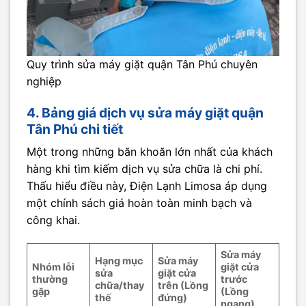
Quy trình sửa máy giặt quận Tân Phú chuyên
nghiệp
4. Bảng giá dịch vụ sửa máy giặt quận
Tân Phú chi tiết
Một trong những băn khoăn lớn nhất của khách
hàng khi tìm kiếm dịch vụ sửa chữa là chi phí.
Thấu hiểu điều này, Điện Lạnh Limosa áp dụng
một chính sách giá hoàn toàn minh bạch và
công khai.
Sửa máy
Hạng mục
Sửa máy
Nhóm lỗi
giặt cửa
sửa
giặt cửa
thường
trước
chữa/thay
trên (Lồng
gặp
(Lồng
thế
đứng)
ngang)