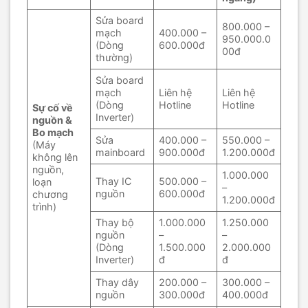
Sửa board
800.000 –
mạch
400.000 –
950.000.0
(Dòng
600.000đ
00đ
thường)
Sửa board
mạch
Liên hệ
Liên hệ
(Dòng
Hotline
Hotline
Sự cố về
Inverter)
nguồn &
Bo mạch
Sửa
400.000 –
550.000 –
(Máy
mainboard
900.000đ
1.200.000đ
không lên
nguồn,
1.000.000
Thay IC
500.000 –
loạn
–
nguồn
600.000đ
chương
1.200.000đ
trình)
Thay bộ
1.000.000
1.250.000
nguồn
–
–
(Dòng
1.500.000
2.000.000
Inverter)
đ
đ
Thay dây
200.000 –
300.000 –
nguồn
300.000đ
400.000đ