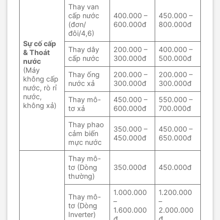
Thay van
cấp nước
400.000 –
450.000 –
(đơn/
600.000đ
800.000đ
đôi/4,6)
Sự cố cấp
Thay dây
200.000 –
400.000 –
& Thoát
cấp nước
300.000đ
500.000đ
nước
(Máy
Thay ống
200.000 –
200.000 –
không cấp
nước xả
300.000đ
300.000đ
nước, rò rỉ
nước,
Thay mô-
450.000 –
550.000 –
không xả)
tơ xả
600.000đ
700.000đ
Thay phao
350.000 –
450.000 –
cảm biến
450.000đ
650.000đ
mực nước
Thay mô-
tơ (Dòng
350.000đ
450.000đ
thường)
1.000.000
1.200.000
Thay mô-
–
–
tơ (Dòng
1.600.000
2.000.000
Inverter)
đ
đ