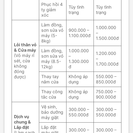
Phục hồi 4
Tùy tình
Tùy tình
ty giảm
trạng
trạng
xóc
Làm đồng,
1.000.000
sơn sửa vỏ
900.000 –
–
máy (5-
1.100.000đ
1.500.000đ
8kg)
Lỗi thân vỏ
& Cửa máy
Làm đồng,
1.000.000
1.200.000
(Vỏ máy rỉ
sơn sửa vỏ
–
–
sét, cửa
máy (8.5-
1.300.000
1.700.000đ
không
12kg)
đ
đóng
Thay tay
Không áp
550.000 –
được)
nắm cửa
dụng
850.000đ
Thay công
Không áp
750.000 –
tắc cửa
dụng
900.000đ
Vệ sinh,
300.000 –
300.000 –
bảo dưỡng
550.000đ
550.000đ
Dịch vụ
máy giặt
chung &
Lắp đặt
Lắp đặt
300.000 –
300.000 –
(Làm sạch
máy giặt