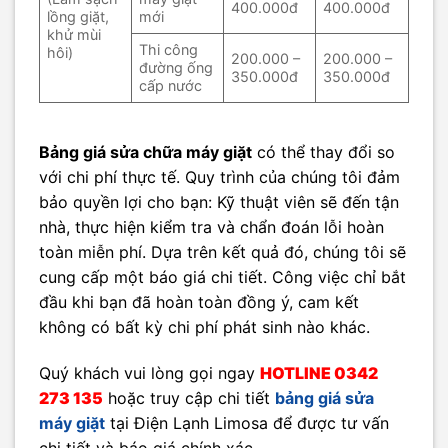
400.000đ
400.000đ
lồng giặt,
mới
khử mùi
Thi công
hôi)
200.000 –
200.000 –
đường ống
350.000đ
350.000đ
cấp nước
Bảng giá sửa chữa máy giặt
có thể thay đổi so
với chi phí thực tế. Quy trình của chúng tôi đảm
bảo quyền lợi cho bạn: Kỹ thuật viên sẽ đến tận
nhà, thực hiện kiểm tra và chẩn đoán lỗi hoàn
toàn miễn phí. Dựa trên kết quả đó, chúng tôi sẽ
cung cấp một báo giá chi tiết. Công việc chỉ bắt
đầu khi bạn đã hoàn toàn đồng ý, cam kết
không có bất kỳ chi phí phát sinh nào khác.
Quý khách vui lòng gọi ngay
HOTLINE 0342
273 135
hoặc truy cập chi tiết
bảng giá sửa
máy giặt
tại Điện Lạnh Limosa để được tư vấn
chi tiết và báo giá chính xác.