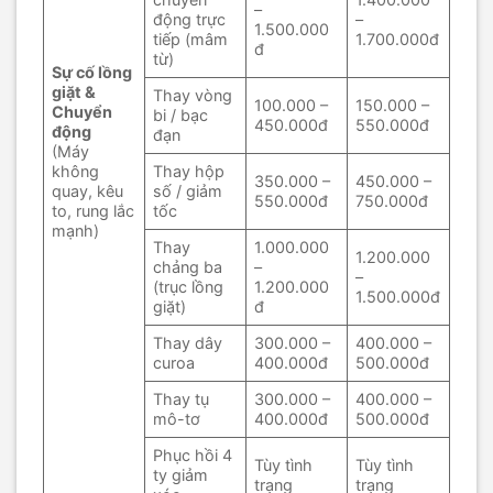
–
động trực
–
1.500.000
tiếp (mâm
1.700.000đ
đ
từ)
Sự cố lồng
giặt &
Thay vòng
100.000 –
150.000 –
Chuyển
bi / bạc
450.000đ
550.000đ
động
đạn
(Máy
không
Thay hộp
350.000 –
450.000 –
quay, kêu
số / giảm
550.000đ
750.000đ
to, rung lắc
tốc
mạnh)
Thay
1.000.000
1.200.000
chảng ba
–
–
(trục lồng
1.200.000
1.500.000đ
giặt)
đ
Thay dây
300.000 –
400.000 –
curoa
400.000đ
500.000đ
Thay tụ
300.000 –
400.000 –
mô-tơ
400.000đ
500.000đ
Phục hồi 4
Tùy tình
Tùy tình
ty giảm
trạng
trạng