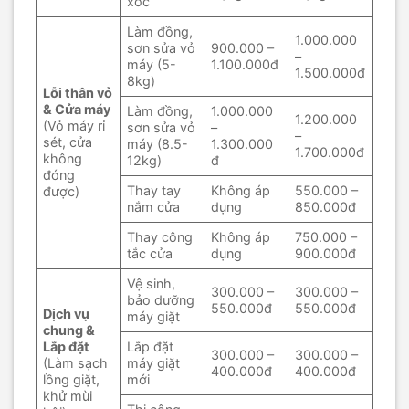
xóc
Làm đồng,
1.000.000
sơn sửa vỏ
900.000 –
–
máy (5-
1.100.000đ
1.500.000đ
8kg)
Lỗi thân vỏ
& Cửa máy
Làm đồng,
1.000.000
1.200.000
(Vỏ máy rỉ
sơn sửa vỏ
–
–
sét, cửa
máy (8.5-
1.300.000
1.700.000đ
không
12kg)
đ
đóng
Thay tay
Không áp
550.000 –
được)
nắm cửa
dụng
850.000đ
Thay công
Không áp
750.000 –
tắc cửa
dụng
900.000đ
Vệ sinh,
300.000 –
300.000 –
bảo dưỡng
550.000đ
550.000đ
Dịch vụ
máy giặt
chung &
Lắp đặt
Lắp đặt
300.000 –
300.000 –
(Làm sạch
máy giặt
400.000đ
400.000đ
lồng giặt,
mới
khử mùi