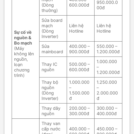
950.000.0
(Dòng
600.000đ
00đ
thường)
Sửa board
mạch
Liên hệ
Liên hệ
(Dòng
Hotline
Hotline
Sự cố về
Inverter)
nguồn &
Bo mạch
Sửa
400.000 –
550.000 –
(Máy
mainboard
900.000đ
1.200.000đ
không lên
nguồn,
1.000.000
Thay IC
500.000 –
loạn
–
nguồn
600.000đ
chương
1.200.000đ
trình)
Thay bộ
1.000.000
1.250.000
nguồn
–
–
(Dòng
1.500.000
2.000.000
Inverter)
đ
đ
Thay dây
200.000 –
300.000 –
nguồn
300.000đ
400.000đ
Thay van
cấp nước
400.000 –
450.000 –