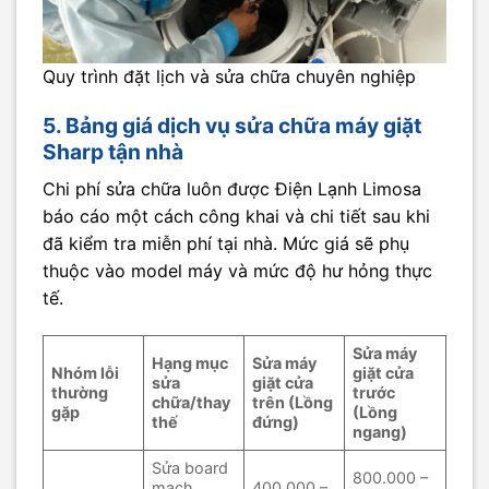
Quy trình đặt lịch và sửa chữa chuyên nghiệp
5. Bảng giá dịch vụ sửa chữa máy giặt
Sharp tận nhà
Chi phí sửa chữa luôn được Điện Lạnh Limosa
báo cáo một cách công khai và chi tiết sau khi
đã kiểm tra miễn phí tại nhà. Mức giá sẽ phụ
thuộc vào model máy và mức độ hư hỏng thực
tế.
Sửa máy
Hạng mục
Sửa máy
Nhóm lỗi
giặt cửa
sửa
giặt cửa
thường
trước
chữa/thay
trên (Lồng
gặp
(Lồng
thế
đứng)
ngang)
Sửa board
800.000 –
mạch
400.000 –