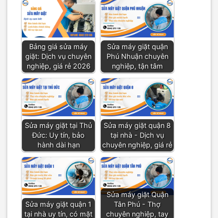
Bảng giá sửa máy
Sửa máy giặt quận
giặt: Dịch vụ chuyên
Phú Nhuận chuyên
nghiệp, giá rẻ 2026
nghiệp, tận tâm
Sửa máy giặt tại Thủ
Sửa máy giặt quận 8
Đức: Uy tín, bảo
tại nhà - Dịch vụ
hành dài hạn
chuyên nghiệp, giá rẻ
Sửa máy giặt Quận
Sửa máy giặt quận 1
Tân Phú - Thợ
tại nhà uy tín, có mặt
chuyên nghiệp, tay