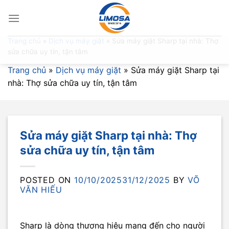
Skip
to
content
Trang chủ
»
Dịch vụ máy giặt
»
Sửa máy giặt Sharp tại nhà: Thợ
sửa chữa uy tín, tận tâm
Trang chủ
»
Dịch vụ máy giặt
»
Sửa máy giặt Sharp tại
nhà: Thợ sửa chữa uy tín, tận tâm
Sửa máy giặt Sharp tại nhà: Thợ
sửa chữa uy tín, tận tâm
POSTED ON
10/10/2025
31/12/2025
BY
VÕ
VĂN HIẾU
Sharp là dòng thương hiệu mang đến cho người