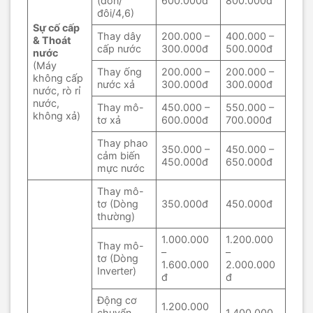
(đơn/
600.000đ
800.000đ
đôi/4,6)
Sự cố cấp
Thay dây
200.000 –
400.000 –
& Thoát
cấp nước
300.000đ
500.000đ
nước
(Máy
Thay ống
200.000 –
200.000 –
không cấp
nước xả
300.000đ
300.000đ
nước, rò rỉ
nước,
Thay mô-
450.000 –
550.000 –
không xả)
tơ xả
600.000đ
700.000đ
Thay phao
350.000 –
450.000 –
cảm biến
450.000đ
650.000đ
mực nước
Thay mô-
tơ (Dòng
350.000đ
450.000đ
thường)
1.000.000
1.200.000
Thay mô-
–
–
tơ (Dòng
1.600.000
2.000.000
Inverter)
đ
đ
Động cơ
1.200.000
chuyển
1.400.000