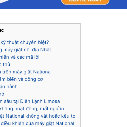
ục
i kỹ thuật chuyên biệt?
g máy giặt nội địa Nhật
hiển và các mã lỗi
c thù
 trên máy giặt National
cảm biến và động cơ
vận hành
nó
ên sâu tại Điện Lạnh Limosa
l không hoạt động, mất nguồn
iặt National không vắt hoặc kêu to
 điều khiển của máy giặt National