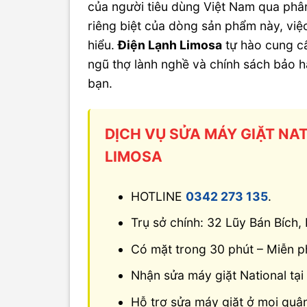
của người tiêu dùng Việt Nam qua phân
riêng biệt của dòng sản phẩm này, việ
hiểu.
Điện Lạnh Limosa
tự hào cung c
ngũ thợ lành nghề và chính sách bảo hà
bạn.
DỊCH VỤ SỬA MÁY GIẶT NA
LIMOSA
HOTLINE
0342 273 135
.
Trụ sở chính: 32 Lũy Bán Bích
Có mặt trong 30 phút – Miễn ph
Nhận sửa máy giặt National tại 
Hỗ trợ sửa máy giặt ở mọi qu