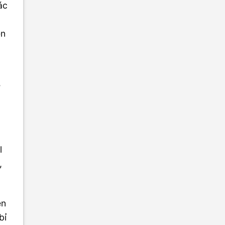
ác
ên
n
ơ
l
,
ện
bỉ