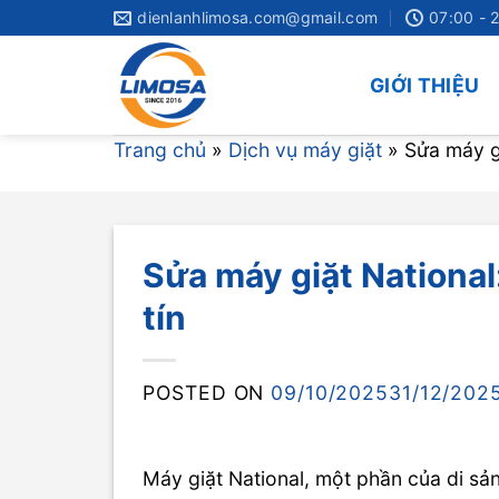
Skip
dienlanhlimosa.com@gmail.com
07:00 - 
to
content
GIỚI THIỆU
Trang chủ
»
Dịch vụ máy giặt
»
Sửa máy g
Sửa máy giặt Nationa
tín
POSTED ON
09/10/2025
31/12/202
Máy giặt National, một phần của di sản