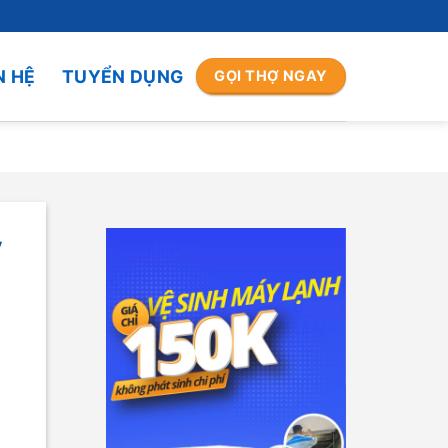
N HỆ
TUYỂN DỤNG
GỌI THỢ NGAY
y