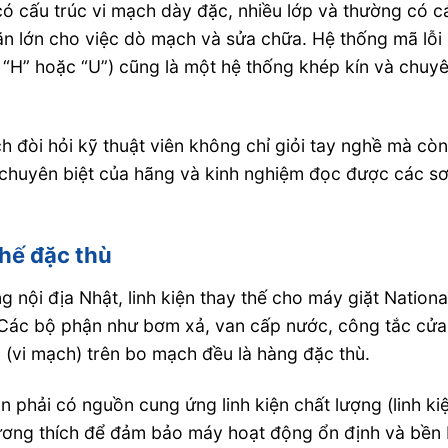
ó cấu trúc vi mạch dày đặc, nhiều lớp và thường có c
ăn lớn cho việc dò mạch và sửa chữa. Hệ thống mã lỗi
 “H” hoặc “U”) cũng là một hệ thống khép kín và chuy
đòi hỏi kỹ thuật viên không chỉ giỏi tay nghề mà cò
ật chuyên biệt của hãng và kinh nghiệm đọc được các s
thế đặc thù
g nội địa Nhật, linh kiện thay thế cho máy giặt Nationa
. Các bộ phận như bơm xả, van cấp nước, công tắc cửa
C (vi mạch) trên bo mạch đều là hàng đặc thù.
 phải có nguồn cung ứng linh kiện chất lượng (linh ki
tương thích để đảm bảo máy hoạt động ổn định và bền 