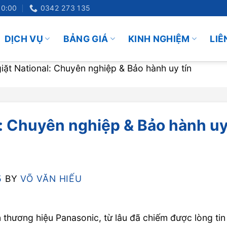
20:00
0342 273 135
DỊCH VỤ
BẢNG GIÁ
KINH NGHIỆM
LIÊ
iặt National: Chuyên nghiệp & Bảo hành uy tín
l: Chuyên nghiệp & Bảo hành u
5
BY
VÕ VĂN HIẾU
 thương hiệu Panasonic, từ lâu đã chiếm được lòng tin