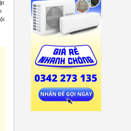
ật
m
ội