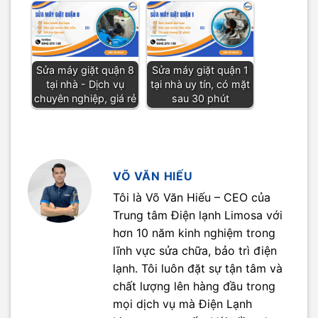
Sửa máy giặt quận 8
Sửa máy giặt quận 1
tại nhà - Dịch vụ
tại nhà uy tín, có mặt
chuyên nghiệp, giá rẻ
sau 30 phút
VÕ VĂN HIẾU
Tôi là Võ Văn Hiếu – CEO của
Trung tâm Điện lạnh Limosa với
hơn 10 năm kinh nghiệm trong
lĩnh vực sửa chữa, bảo trì điện
lạnh. Tôi luôn đặt sự tận tâm và
chất lượng lên hàng đầu trong
mọi dịch vụ mà Điện Lạnh