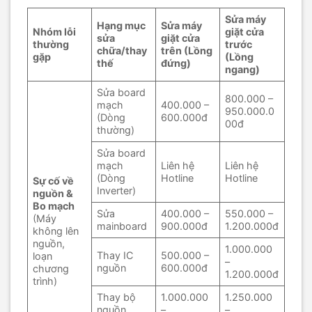
Sửa máy
Hạng mục
Sửa máy
Nhóm lỗi
giặt cửa
sửa
giặt cửa
thường
trước
chữa/thay
trên (Lồng
gặp
(Lồng
thế
đứng)
ngang)
Sửa board
800.000 –
mạch
400.000 –
950.000.0
(Dòng
600.000đ
00đ
thường)
Sửa board
mạch
Liên hệ
Liên hệ
(Dòng
Hotline
Hotline
Sự cố về
Inverter)
nguồn &
Bo mạch
Sửa
400.000 –
550.000 –
(Máy
mainboard
900.000đ
1.200.000đ
không lên
nguồn,
1.000.000
Thay IC
500.000 –
loạn
–
nguồn
600.000đ
chương
1.200.000đ
trình)
Thay bộ
1.000.000
1.250.000
nguồn
–
–