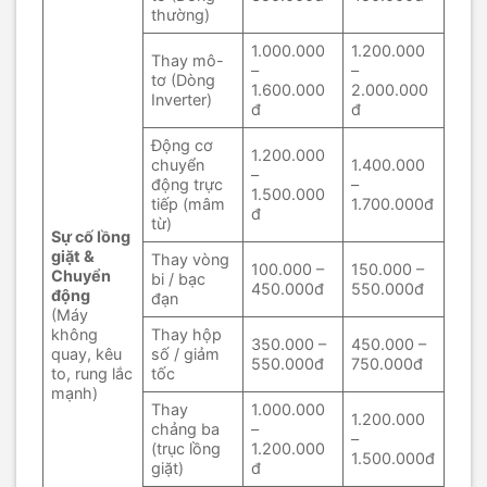
thường)
1.000.000
1.200.000
Thay mô-
–
–
tơ (Dòng
1.600.000
2.000.000
Inverter)
đ
đ
Động cơ
1.200.000
chuyển
1.400.000
–
động trực
–
1.500.000
tiếp (mâm
1.700.000đ
đ
từ)
Sự cố lồng
giặt &
Thay vòng
100.000 –
150.000 –
Chuyển
bi / bạc
450.000đ
550.000đ
động
đạn
(Máy
không
Thay hộp
350.000 –
450.000 –
quay, kêu
số / giảm
550.000đ
750.000đ
to, rung lắc
tốc
mạnh)
Thay
1.000.000
1.200.000
chảng ba
–
–
(trục lồng
1.200.000
1.500.000đ
giặt)
đ