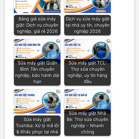
Bảng giá sửa máy
Dịch vụ sửa máy giặt
giặt: Dịch vụ chuyên
tại nhà uy tín, chuyên
nghiệp, giá rẻ 2026
nghiệp 2026
Sửa máy giặt Quận
Sửa máy giặt TCL:
Bình Tân chuyên
Thợ sửa chuyên
nghiệp, bảo hành dài
nghiệp, uy tín hàng
hạn
đầu
Sửa máy giặt Nhà
Sửa máy giặt
Bè: Thợ sửa chuyên
Toshiba: Xử lý mã lỗi
nghiệp - Nhanh
& Khắc phục tại nhà
chóng