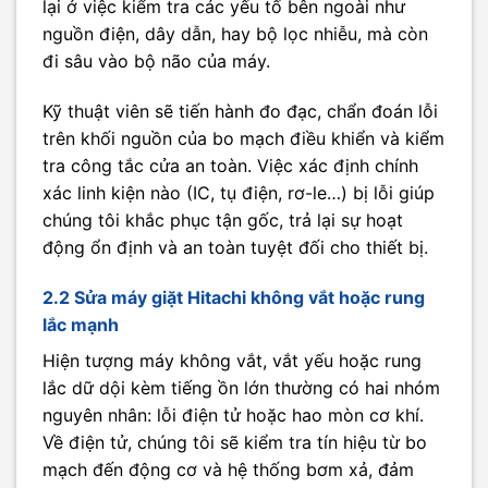
lại ở việc kiểm tra các yếu tố bên ngoài như
nguồn điện, dây dẫn, hay bộ lọc nhiễu, mà còn
đi sâu vào bộ não của máy.
Kỹ thuật viên sẽ tiến hành đo đạc, chẩn đoán lỗi
trên khối nguồn của bo mạch điều khiển và kiểm
tra công tắc cửa an toàn. Việc xác định chính
xác linh kiện nào (IC, tụ điện, rơ-le…) bị lỗi giúp
chúng tôi khắc phục tận gốc, trả lại sự hoạt
động ổn định và an toàn tuyệt đối cho thiết bị.
2.2 Sửa máy giặt Hitachi không vắt hoặc rung
lắc mạnh
Hiện tượng máy không vắt, vắt yếu hoặc rung
lắc dữ dội kèm tiếng ồn lớn thường có hai nhóm
nguyên nhân: lỗi điện tử hoặc hao mòn cơ khí.
Về điện tử, chúng tôi sẽ kiểm tra tín hiệu từ bo
mạch đến động cơ và hệ thống bơm xả, đảm