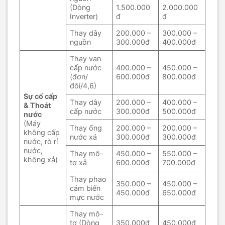
(Dòng
1.500.000
2.000.000
Inverter)
đ
đ
Thay dây
200.000 –
300.000 –
nguồn
300.000đ
400.000đ
Thay van
cấp nước
400.000 –
450.000 –
(đơn/
600.000đ
800.000đ
đôi/4,6)
Sự cố cấp
Thay dây
200.000 –
400.000 –
& Thoát
cấp nước
300.000đ
500.000đ
nước
(Máy
Thay ống
200.000 –
200.000 –
không cấp
nước xả
300.000đ
300.000đ
nước, rò rỉ
nước,
Thay mô-
450.000 –
550.000 –
không xả)
tơ xả
600.000đ
700.000đ
Thay phao
350.000 –
450.000 –
cảm biến
450.000đ
650.000đ
mực nước
Thay mô-
tơ (Dòng
350.000đ
450.000đ