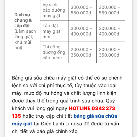
Vệ sinh,
300.000 –
300.000 –
bảo dưỡng
550.000đ
550.000đ
Dịch vụ
máy giặt
chung &
Lắp đặt
Lắp đặt
300.000 –
300.000 –
(Làm sạch
máy giặt
400.000đ
400.000đ
lồng giặt,
mới
khử mùi
Thi công
hôi)
200.000 –
200.000 –
đường ống
350.000đ
350.000đ
cấp nước
Bảng giá sửa chữa máy giặt có thể có sự chênh
lệch so với chi phí thực tế, tùy thuộc vào loại
máy, mức độ hư hỏng và chất lượng linh kiện
được thay thế trong quá trình sửa chữa. Quý
khách vui lòng gọi ngay
HOTLINE 0342 273
135
hoặc truy cập chi tiết
bảng giá sửa chữa
máy giặt​​
tại Điện Lạnh Limosa để được tư vấn
chi tiết và báo giá chính xác.