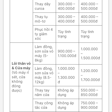
Thay dây
300.000 –
400.000 –
curoa
400.000đ
500.000đ
Thay tụ
300.000 –
400.000 –
mô-tơ
400.000đ
500.000đ
Phục hồi 4
Tùy tình
Tùy tình
ty giảm
trạng
trạng
xóc
Làm đồng,
1.000.000
sơn sửa vỏ
900.000 –
–
máy (5-
1.100.000đ
1.500.000đ
8kg)
Lỗi thân vỏ
& Cửa máy
Làm đồng,
1.000.000
1.200.000
(Vỏ máy rỉ
sơn sửa vỏ
–
–
sét, cửa
máy (8.5-
1.300.000
1.700.000đ
không
12kg)
đ
đóng
Thay tay
Không áp
550.000 –
được)
nắm cửa
dụng
850.000đ
Thay công
Không áp
750.000 –
tắc cửa
dụng
900.000đ