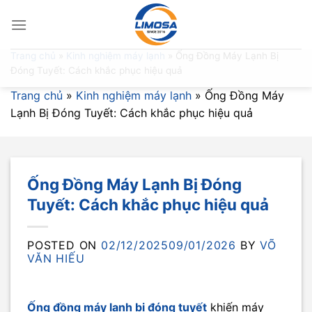
Skip
to
content
Trang chủ
»
Kinh nghiệm máy lạnh
»
Ống Đồng Máy Lạnh Bị
Đóng Tuyết: Cách khắc phục hiệu quả
Trang chủ
»
Kinh nghiệm máy lạnh
»
Ống Đồng Máy
Lạnh Bị Đóng Tuyết: Cách khắc phục hiệu quả
Ống Đồng Máy Lạnh Bị Đóng
Tuyết: Cách khắc phục hiệu quả
POSTED ON
02/12/2025
09/01/2026
BY
VÕ
VĂN HIẾU
Ống đồng máy lạnh bị đóng tuyết
khiến máy