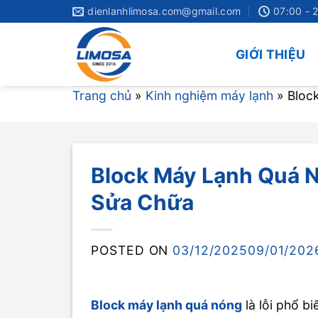
Skip
dienlanhlimosa.com@gmail.com
07:00 - 
to
content
GIỚI THIỆU
Trang chủ
»
Kinh nghiệm máy lạnh
»
Bloc
Block Máy Lạnh Quá 
Sửa Chữa
POSTED ON
03/12/2025
09/01/202
Block máy lạnh quá nóng
là lỗi phổ b