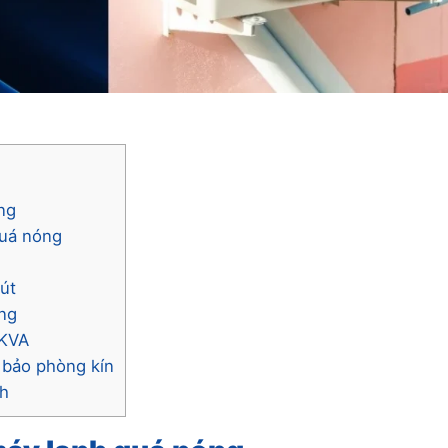
ng
quá nóng
út
óng
2KVA
m bảo phòng kín
nh