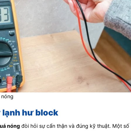
á nóng
 lạnh hư block
quá nóng
đòi hỏi sự cẩn thận và đúng kỹ thuật. Một số