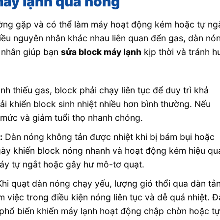
máy lạnh quá nóng
ờng gặp và có thể làm máy hoạt động kém hoặc tự ng
nhiều nguyên nhân khác nhau liên quan đến gas, dàn nó
n nhân giúp bạn
sửa block máy lạnh
kịp thời và tránh h
nh thiếu gas, block phải chạy liên tục để duy trì khả
ải khiến block sinh nhiệt nhiều hơn bình thường. Nếu
 mức và giảm tuổi thọ nhanh chóng.
:
Dàn nóng không tản được nhiệt khi bị bám bụi hoặc
âu ngày khiến block nóng nhanh và hoạt động kém hiệu qu
máy tự ngắt hoặc gây hư mô-tơ quạt.
hi quạt dàn nóng chạy yếu, lượng gió thổi qua dàn tả
m việc trong điều kiện nóng liên tục và dễ quá nhiệt. 
phổ biến khiến máy lạnh hoạt động chập chờn hoặc t