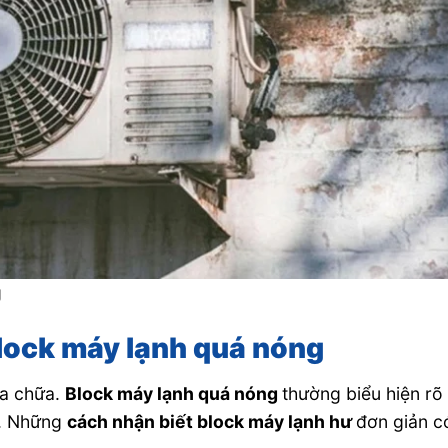
g
block máy lạnh quá nóng
ửa chữa.
Block máy lạnh quá nóng
thường biểu hiện rõ
h. Những
cách nhận biết block máy lạnh hư
đơn giản c