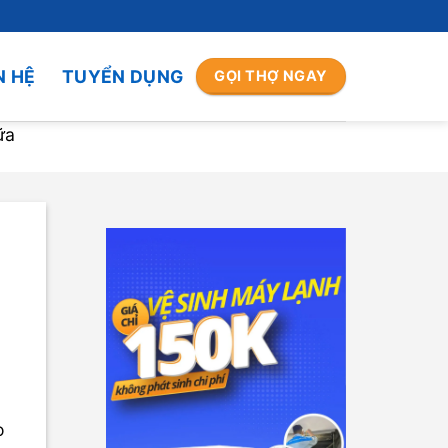
N HỆ
TUYỂN DỤNG
GỌI THỢ NGAY
ữa
o