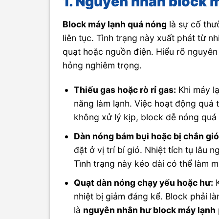
1. Nguyên nhân block 
Block máy lạnh quá nóng
là sự cố thư
liên tục. Tình trạng này xuất phát từ 
quạt hoặc nguồn điện. Hiểu rõ nguyê
hỏng nghiêm trọng.
Thiếu gas hoặc rò rỉ gas:
Khi máy lạ
năng làm lạnh. Việc hoạt động quá t
không xử lý kịp, block dễ nóng quá
Dàn nóng bám bụi hoặc bị chắn gió
đặt ở vị trí bí gió. Nhiệt tích tụ l
Tình trạng này kéo dài có thể làm 
Quạt dàn nóng chạy yếu hoặc hư:
K
nhiệt bị giảm đáng kể. Block phải là
là
nguyên nhân hư block máy lạnh