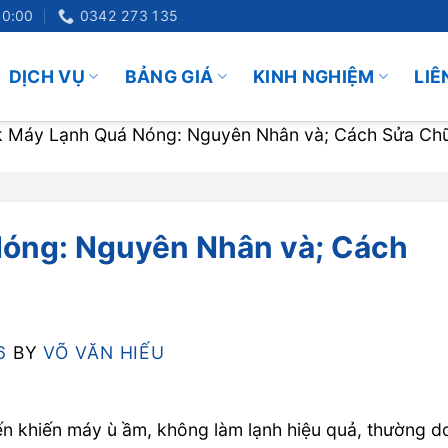
20:00
0342 273 135
DỊCH VỤ
BẢNG GIÁ
KINH NGHIỆM
LIÊ
k Máy Lạnh Quá Nóng: Nguyên Nhân và; Cách Sửa Ch
Nóng: Nguyên Nhân và; Cách
6
BY
VÕ VĂN HIẾU
iến khiến máy ù ầm, không làm lạnh hiệu quả, thường d