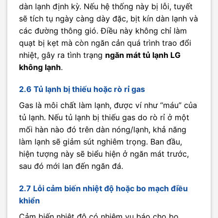
dàn lạnh định kỳ. Nếu hệ thống này bị lỗi, tuyết
sẽ tích tụ ngày càng dày đặc, bịt kín dàn lạnh và
các đường thông gió. Điều này không chỉ làm
quạt bị kẹt mà còn ngăn cản quá trình trao đổi
nhiệt, gây ra tình trạng
ngăn mát tủ lạnh LG
không lạnh
.
2.6 Tủ lạnh bị thiếu hoặc rò rỉ gas
Gas là môi chất làm lạnh, được ví như “máu” của
tủ lạnh. Nếu tủ lạnh bị thiếu gas do rò rỉ ở một
mối hàn nào đó trên dàn nóng/lạnh, khả năng
làm lạnh sẽ giảm sút nghiêm trọng. Ban đầu,
hiện tượng này sẽ biểu hiện ở ngăn mát trước,
sau đó mới lan đến ngăn đá.
2.7 Lỗi cảm biến nhiệt độ hoặc bo mạch điều
khiển
Cảm biến nhiệt độ có nhiệm vụ báo cho bo