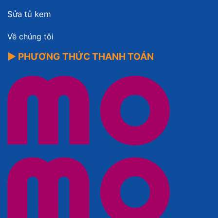
Sửa tủ kem
Về chúng tôi
▶ PHƯƠNG THỨC THANH TOÁN