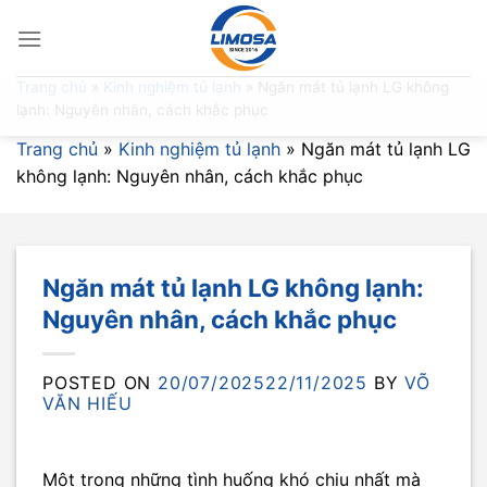
Skip
to
content
Trang chủ
»
Kinh nghiệm tủ lạnh
»
Ngăn mát tủ lạnh LG không
lạnh: Nguyên nhân, cách khắc phục
Trang chủ
»
Kinh nghiệm tủ lạnh
»
Ngăn mát tủ lạnh LG
không lạnh: Nguyên nhân, cách khắc phục
Ngăn mát tủ lạnh LG không lạnh:
Nguyên nhân, cách khắc phục
POSTED ON
20/07/2025
22/11/2025
BY
VÕ
VĂN HIẾU
Một trong những tình huống khó chịu nhất mà