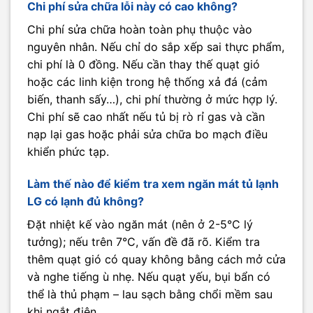
Chi phí sửa chữa lỗi này có cao không?
Chi phí sửa chữa hoàn toàn phụ thuộc vào
nguyên nhân. Nếu chỉ do sắp xếp sai thực phẩm,
chi phí là 0 đồng. Nếu cần thay thế quạt gió
hoặc các linh kiện trong hệ thống xả đá (cảm
biến, thanh sấy…), chi phí thường ở mức hợp lý.
Chi phí sẽ cao nhất nếu tủ bị rò rỉ gas và cần
nạp lại gas hoặc phải sửa chữa bo mạch điều
khiển phức tạp.
Làm thế nào để kiểm tra xem ngăn mát tủ lạnh
LG có lạnh đủ không?
Đặt nhiệt kế vào ngăn mát (nên ở 2-5°C lý
tưởng); nếu trên 7°C, vấn đề đã rõ. Kiểm tra
thêm quạt gió có quay không bằng cách mở cửa
và nghe tiếng ù nhẹ. Nếu quạt yếu, bụi bẩn có
thể là thủ phạm – lau sạch bằng chổi mềm sau
khi ngắt điện.