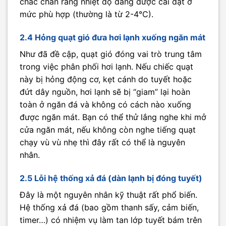
chắc chắn rằng nhiệt độ đang được cài đặt ở
mức phù hợp (thường là từ 2-4°C).
2.4 Hỏng quạt gió đưa hơi lạnh xuống ngăn mát
Như đã đề cập, quạt gió đóng vai trò trung tâm
trong việc phân phối hơi lạnh. Nếu chiếc quạt
này bị hỏng động cơ, kẹt cánh do tuyết hoặc
đứt dây nguồn, hơi lạnh sẽ bị “giam” lại hoàn
toàn ở ngăn đá và không có cách nào xuống
được ngăn mát. Bạn có thể thử lắng nghe khi mở
cửa ngăn mát, nếu không còn nghe tiếng quạt
chạy vù vù nhẹ thì đây rất có thể là nguyên
nhân.
2.5 Lỗi hệ thống xả đá (dàn lạnh bị đóng tuyết)
Đây là một nguyên nhân kỹ thuật rất phổ biến.
Hệ thống xả đá (bao gồm thanh sấy, cảm biến,
timer…) có nhiệm vụ làm tan lớp tuyết bám trên