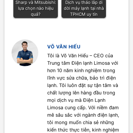
Sharp và Mitsubishi:
Dịch vụ tháo lắp di
lựa chọn nào hiệu
dời máy lạnh tại nhà
quả?
TPHCM uy tín
VÕ VĂN HIẾU
Tôi là Võ Văn Hiếu – CEO của
Trung tâm Điện lạnh Limosa với
hơn 10 năm kinh nghiệm trong
lĩnh vực sửa chữa, bảo trì điện
lạnh. Tôi luôn đặt sự tận tâm và
chất lượng lên hàng đầu trong
mọi dịch vụ mà Điện Lạnh
Limosa cung cấp. Với niềm đam
mê sâu sắc với ngành điện lạnh,
tôi mong muốn chia sẻ những
kiến thức thực tiễn, kinh nghiệm