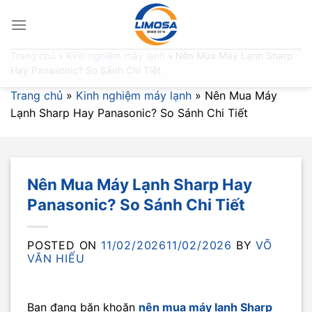
Skip
to
content
Trang chủ
»
Kinh nghiệm máy lạnh
»
Nên Mua Máy Lạnh Sharp
Hay Panasonic? So Sánh Chi Tiết
Trang chủ
»
Kinh nghiệm máy lạnh
»
Nên Mua Máy
Lạnh Sharp Hay Panasonic? So Sánh Chi Tiết
Nên Mua Máy Lạnh Sharp Hay
Panasonic? So Sánh Chi Tiết
POSTED ON
11/02/2026
11/02/2026
BY
VÕ
VĂN HIẾU
Bạn đang băn khoăn
nên mua máy lạnh Sharp