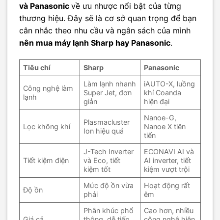
và Panasonic
về ưu nhược nổi bật của từng
thương hiệu. Đây sẽ là cơ sở quan trọng để bạn
cân nhắc theo nhu cầu và ngân sách của mình
nên mua máy lạnh Sharp hay Panasonic
.
Tiêu chí
Sharp
Panasonic
Làm lạnh nhanh
iAUTO-X, luồng
Công nghệ làm
Super Jet, đơn
khí Coanda
lạnh
giản
hiện đại
Nanoe-G,
Plasmacluster
Lọc không khí
Nanoe X tiên
Ion hiệu quả
tiến
J-Tech Inverter
ECONAVI AI và
Tiết kiệm điện
và Eco, tiết
AI inverter, tiết
kiệm tốt
kiệm vượt trội
Mức độ ồn vừa
Hoạt động rất
Độ ồn
phải
êm
Phân khúc phổ
Cao hơn, nhiều
Giá cả
thông, dễ tiếp
công nghệ hiện