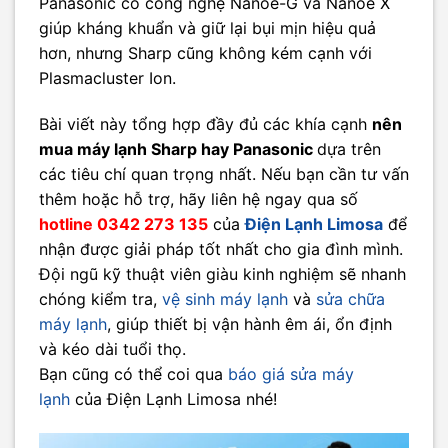
Panasonic có công nghệ Nanoe-G và Nanoe X
giúp kháng khuẩn và giữ lại bụi mịn hiệu quả
hơn, nhưng Sharp cũng không kém cạnh với
Plasmacluster Ion.
Bài viết này tổng hợp đầy đủ các khía cạnh
nên
mua máy lạnh Sharp hay Panasonic
dựa trên
các tiêu chí quan trọng nhất. Nếu bạn cần tư vấn
thêm hoặc hỗ trợ, hãy liên hệ ngay qua số
hotline 0342 273 135
của
Điện Lạnh Limosa
để
nhận được giải pháp tốt nhất cho gia đình mình.
Đội ngũ kỹ thuật viên giàu kinh nghiệm sẽ nhanh
chóng kiểm tra,
vệ sinh máy lạnh
và
sửa chữa
máy lạnh
, giúp thiết bị vận hành êm ái, ổn định
và kéo dài tuổi thọ.
Bạn cũng có thể coi qua
báo giá sửa máy
lạnh
của Điện Lạnh Limosa nhé!