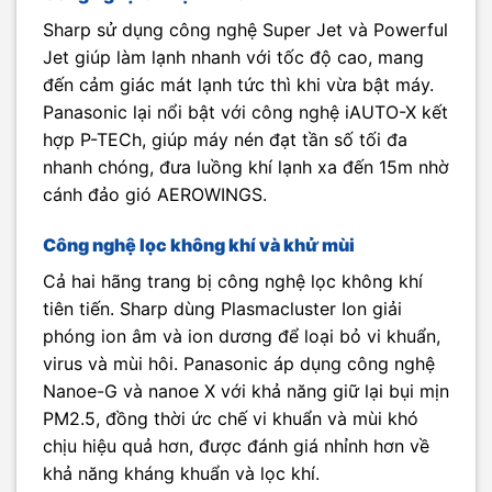
Sharp sử dụng công nghệ Super Jet và Powerful
Jet giúp làm lạnh nhanh với tốc độ cao, mang
đến cảm giác mát lạnh tức thì khi vừa bật máy.
Panasonic lại nổi bật với công nghệ iAUTO-X kết
hợp P-TECh, giúp máy nén đạt tần số tối đa
nhanh chóng, đưa luồng khí lạnh xa đến 15m nhờ
cánh đảo gió AEROWINGS.
Công nghệ lọc không khí và khử mùi
Cả hai hãng trang bị công nghệ lọc không khí
tiên tiến. Sharp dùng Plasmacluster Ion giải
phóng ion âm và ion dương để loại bỏ vi khuẩn,
virus và mùi hôi. Panasonic áp dụng công nghệ
Nanoe-G và nanoe X với khả năng giữ lại bụi mịn
PM2.5, đồng thời ức chế vi khuẩn và mùi khó
chịu hiệu quả hơn, được đánh giá nhỉnh hơn về
khả năng kháng khuẩn và lọc khí.