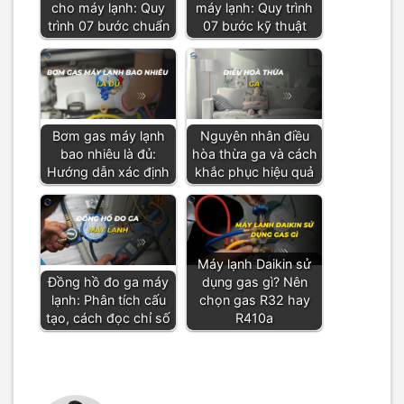
cho máy lạnh: Quy
máy lạnh: Quy trình
trình 07 bước chuẩn
07 bước kỹ thuật
Bơm gas máy lạnh
Nguyên nhân điều
bao nhiêu là đủ:
hòa thừa ga và cách
Hướng dẫn xác định
khắc phục hiệu quả
Máy lạnh Daikin sử
Đồng hồ đo ga máy
dụng gas gì? Nên
lạnh: Phân tích cấu
chọn gas R32 hay
tạo, cách đọc chỉ số
R410a