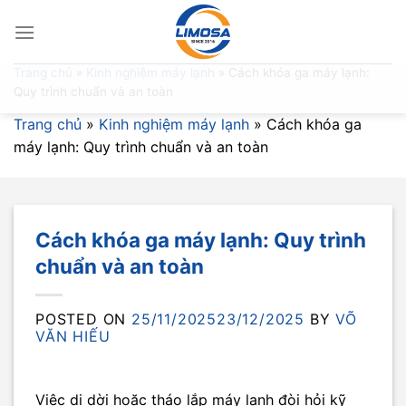
Skip
to
content
Trang chủ
»
Kinh nghiệm máy lạnh
»
Cách khóa ga máy lạnh:
Quy trình chuẩn và an toàn
Trang chủ
»
Kinh nghiệm máy lạnh
»
Cách khóa ga
máy lạnh: Quy trình chuẩn và an toàn
Cách khóa ga máy lạnh: Quy trình
chuẩn và an toàn
POSTED ON
25/11/2025
23/12/2025
BY
VÕ
VĂN HIẾU
Việc di dời hoặc tháo lắp máy lạnh đòi hỏi kỹ