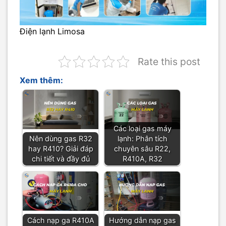
Điện lạnh Limosa
Rate this post
Xem thêm:
Các loại gas máy
Nên dùng gas R32
lạnh: Phân tích
hay R410? Giải đáp
chuyên sâu R22,
chi tiết và đầy đủ
R410A, R32
Cách nạp ga R410A
Hướng dẫn nạp gas