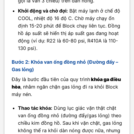
gọi là van 3 chiều) trên dàn nóng.
Khởi động và chờ đợi:
Bật máy lạnh ở chế độ
COOL, nhiệt độ 16 độ C. Chờ máy chạy ổn
định 15-20 phút để Block chạy liên tục. Đồng
hồ áp suất sẽ hiển thị áp suất gas đang hoạt
động (ví dụ: R22 là 60-80 psi, R410A là 110-
130 psi).
Bước 2: Khóa van ống đồng nhỏ (Đường đẩy –
Gas lỏng)
Đây là bước đầu tiên của quy trình
khóa ga điều
hòa
, nhằm ngăn chặn gas lỏng đi ra khỏi Block
máy nén.
Thao tác khóa:
Dùng lục giác vặn thật chặt
van ống đồng nhỏ (đường đẩy/gas lỏng) theo
chiều kim đồng hồ. Sau khi vặn chặt, gas lỏng
không thể ra khỏi dàn nóng được nữa, nhưng