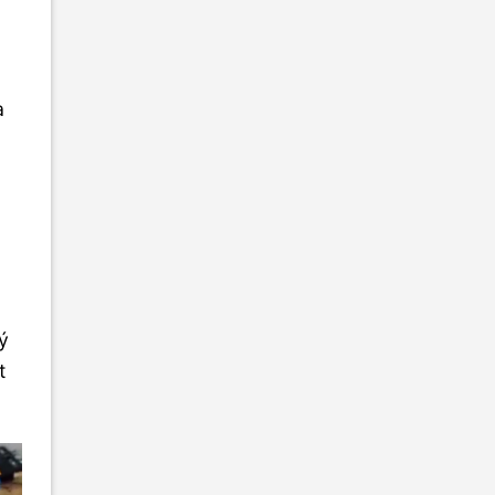
à
.
lý
t