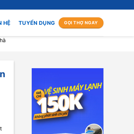
N HỆ
TUYỂN DỤNG
GỌI THỢ NGAY
nhà
ản
t