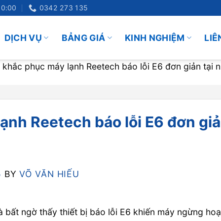
20:00
0342 273 135
DỊCH VỤ
BẢNG GIÁ
KINH NGHIỆM
LIÊ
 khắc phục máy lạnh Reetech báo lỗi E6 đơn giản tại 
ạnh Reetech báo lỗi E6 đơn gi
5
BY
VÕ VĂN HIẾU
bất ngờ thấy thiết bị báo lỗi E6 khiến máy ngừng hoạ