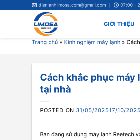
Skip
dienlanhlimosa.com@gmail.com
07:00 - 
to
content
GIỚI THIỆU
Trang chủ
»
Kinh nghiệm máy lạnh
»
Cách
Cách khắc phục máy l
tại nhà
POSTED ON
31/05/2025
17/10/202
Bạn đang sử dụng máy lạnh Reetech và 