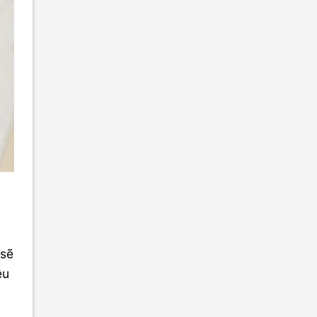
 sẽ
ệu