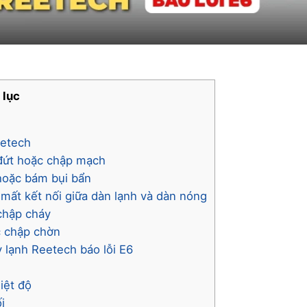
 lục
?
eetech
 đứt hoặc chập mạch
 hoặc bám bụi bẩn
 mất kết nối giữa dàn lạnh và dàn nóng
 chập cháy
c chập chờn
 lạnh Reetech báo lỗi E6
iệt độ
i