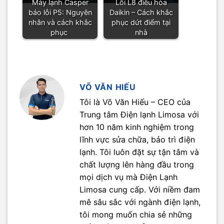
Máy lạnh Casper
Lỗi L8 điều hòa
báo lỗi P5: Nguyên
Daikin – Cách khắc
nhân và cách khắc
phục dứt điểm tại
phục
nhà
VÕ VĂN HIẾU
Tôi là Võ Văn Hiếu – CEO của
Trung tâm Điện lạnh Limosa với
hơn 10 năm kinh nghiệm trong
lĩnh vực sửa chữa, bảo trì điện
lạnh. Tôi luôn đặt sự tận tâm và
chất lượng lên hàng đầu trong
mọi dịch vụ mà Điện Lạnh
Limosa cung cấp. Với niềm đam
mê sâu sắc với ngành điện lạnh,
tôi mong muốn chia sẻ những