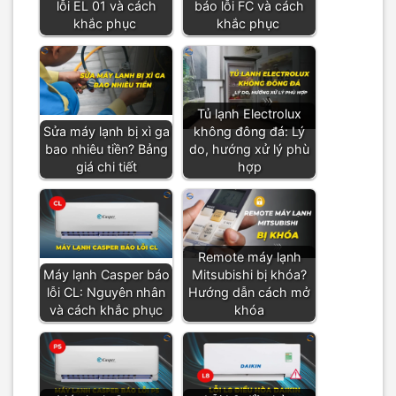
lỗi EL 01 và cách
báo lỗi FC và cách
khắc phục
khắc phục
Tủ lạnh Electrolux
Sửa máy lạnh bị xì ga
không đông đá: Lý
bao nhiêu tiền? Bảng
do, hướng xử lý phù
giá chi tiết
hợp
Remote máy lạnh
Máy lạnh Casper báo
Mitsubishi bị khóa?
lỗi CL: Nguyên nhân
Hướng dẫn cách mở
và cách khắc phục
khóa