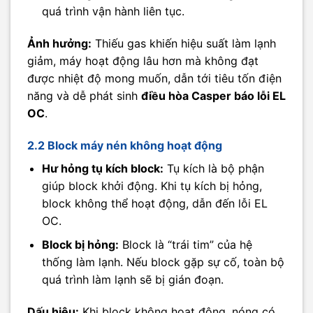
quá trình vận hành liên tục.
Ảnh hưởng:
Thiếu gas khiến hiệu suất làm lạnh
giảm, máy hoạt động lâu hơn mà không đạt
được nhiệt độ mong muốn, dẫn tới tiêu tốn điện
năng và dễ phát sinh
điều hòa Casper báo lỗi EL
OC
.
2.2 Block máy nén không hoạt động
Hư hỏng tụ kích block:
Tụ kích là bộ phận
giúp block khởi động. Khi tụ kích bị hỏng,
block không thể hoạt động, dẫn đến lỗi EL
OC.
Block bị hỏng:
Block là “trái tim” của hệ
thống làm lạnh. Nếu block gặp sự cố, toàn bộ
quá trình làm lạnh sẽ bị gián đoạn.
Dấu hiệu:
Khi block không hoạt động, nóng có