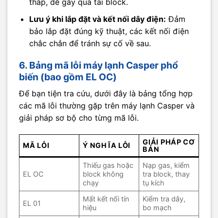
thấp, dễ gây quá tải block.
Lưu ý khi lắp đặt và kết nối dây điện:
Đảm
bảo lắp đặt đúng kỹ thuật, các kết nối điện
chắc chắn để tránh sự cố về sau.
6. Bảng mã lỗi máy lạnh Casper phổ
biến (bao gồm EL OC)
Để bạn tiện tra cứu, dưới đây là bảng tổng hợp
các mã lỗi thường gặp trên máy lạnh Casper và
giải pháp sơ bộ cho từng mã lỗi.
GIẢI PHÁP CƠ
MÃ LỖI
Ý NGHĨA LỖI
BẢN
Thiếu gas hoặc
Nạp gas, kiểm
EL OC
block không
tra block, thay
chạy
tụ kích
Mất kết nối tín
Kiểm tra dây,
EL 01
hiệu
bo mạch