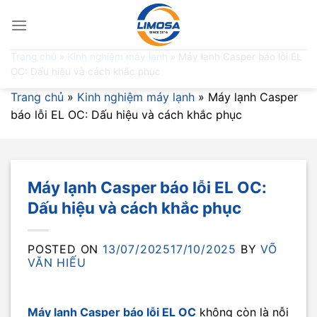
Skip
to
content
Trang chủ
»
Kinh nghiệm máy lạnh
»
Máy lạnh Casper báo lỗi EL
OC: Dấu hiệu và cách khắc phục
Trang chủ
»
Kinh nghiệm máy lạnh
»
Máy lạnh Casper
báo lỗi EL OC: Dấu hiệu và cách khắc phục
Máy lạnh Casper báo lỗi EL OC:
Dấu hiệu và cách khắc phục
POSTED ON
13/07/2025
17/10/2025
BY
VÕ
VĂN HIẾU
Máy lạnh Casper báo lỗi EL OC
không còn là nỗi