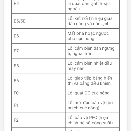
E4
là quạt dàn lạnh hoặc
ngoài)
Lỗi kết nối tín hiệu giữa
E5/5E
dàn nóng và dàn lạnh
Mất pha hoặc ngược
E6
pha cục nóng
Lỗi cảm biến dàn ngưng
E7
tụ ngoài trời
Lỗi cảm biến nhiệt đầu
E8
máy nén
Lỗi giao tiếp bảng hiển
EA
thị và bảng điều khiển
F0
Lỗi quạt DC cục nóng
Lỗi mô-đun bảo vệ (bo
F1
mạch cục nóng)
Lỗi bảo vệ PFC (hiệu
F2
chỉnh hệ số công suất)