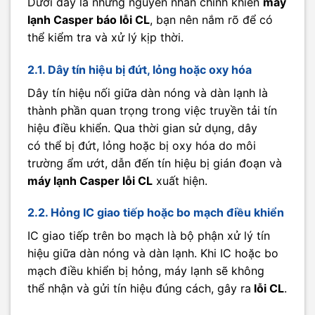
Dưới đây là những nguyên nhân chính khiến
máy
lạnh Casper báo lỗi CL
, bạn nên nắm rõ để có
thể kiểm tra và xử lý kịp thời.
2.1. Dây tín hiệu bị đứt, lỏng hoặc oxy hóa
Dây tín hiệu nối giữa dàn nóng và dàn lạnh là
thành phần quan trọng trong việc truyền tải tín
hiệu điều khiển. Qua thời gian sử dụng, dây
có thể bị đứt, lỏng hoặc bị oxy hóa do môi
trường ẩm ướt, dẫn đến tín hiệu bị gián đoạn và
máy lạnh Casper lỗi CL
xuất hiện.
2.2. Hỏng IC giao tiếp hoặc bo mạch điều khiển
IC giao tiếp trên bo mạch là bộ phận xử lý tín
hiệu giữa dàn nóng và dàn lạnh. Khi IC hoặc bo
mạch điều khiển bị hỏng, máy lạnh sẽ không
thể nhận và gửi tín hiệu đúng cách, gây ra
lỗi CL
.