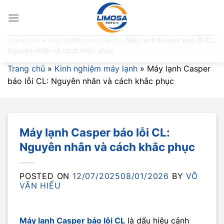
Skip
to
content
Trang chủ
»
Kinh nghiệm máy lạnh
»
Máy lạnh Casper báo lỗi CL:
Nguyên nhân và cách khắc phục
Trang chủ
»
Kinh nghiệm máy lạnh
»
Máy lạnh Casper
báo lỗi CL: Nguyên nhân và cách khắc phục
Máy lạnh Casper báo lỗi CL:
Nguyên nhân và cách khắc phục
POSTED ON
12/07/2025
08/01/2026
BY
VÕ
VĂN HIẾU
Máy lạnh Casper báo lỗi CL
là dấu hiệu cảnh