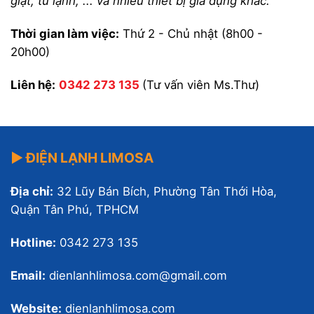
giặt, tủ lạnh, ... và nhiều thiết bị gia dụng khác."
Thời gian làm việc:
Thứ 2 - Chủ nhật (8h00 -
20h00)
Liên hệ:
0342 273 135
(Tư vấn viên Ms.Thư)
▶ ĐIỆN LẠNH LIMOSA
Địa chỉ:
32 Lũy Bán Bích, Phường Tân Thới Hòa,
Quận Tân Phú, TPHCM
Hotline:
0342 273 135
Email:
dienlanhlimosa.com@gmail.com
Website:
dienlanhlimosa.com