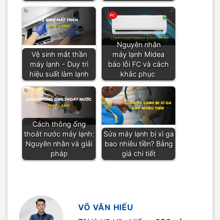
Nguyên nhân
Vệ sinh mắt thần
máy lạnh Midea
máy lạnh - Duy trì
báo lỗi FC và cách
hiệu suất làm lạnh
khắc phục
Cách thông ống
thoát nước máy lạnh:
Sửa máy lạnh bị xì ga
Nguyên nhân và giải
bao nhiêu tiền? Bảng
pháp
giá chi tiết
VÕ VĂN HIẾU