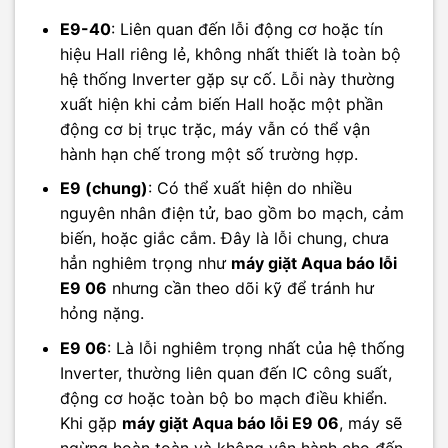
E9-40
: Liên quan đến lỗi động cơ hoặc tín
hiệu Hall riêng lẻ, không nhất thiết là toàn bộ
hệ thống Inverter gặp sự cố. Lỗi này thường
xuất hiện khi cảm biến Hall hoặc một phần
động cơ bị trục trặc, máy vẫn có thể vận
hành hạn chế trong một số trường hợp.
E9 (chung)
: Có thể xuất hiện do nhiều
nguyên nhân điện tử, bao gồm bo mạch, cảm
biến, hoặc giắc cắm. Đây là lỗi chung, chưa
hẳn nghiêm trọng như
máy giặt Aqua báo lỗi
E9 06
nhưng cần theo dõi kỹ để tránh hư
hỏng nặng.
E9 06
: Là lỗi nghiêm trọng nhất của hệ thống
Inverter, thường liên quan đến IC công suất,
động cơ hoặc toàn bộ bo mạch điều khiển.
Khi gặp
máy giặt Aqua báo lỗi E9 06
, máy sẽ
ngừng hoàn toàn và không vận hành cho đến