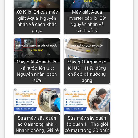
Xử lý lỗi E4 của máy
Máy giặt Aqua
giặt Aqua-Nguyên
Inverter báo lỗi E9:
nhân và cách khắc
Nguyên nhân và
phục
cách xử lý
Máy giặt Aqua bị lỗi
Máy giặt Aqua báo
xả nước liên tục:
lỗi UD - Hiểu đúng
Nguyên nhân, cách
chế độ xả nước tự
sửa
động
Sửa máy sấy quần
Sửa máy sấy quần
áo Galanz tại nhà -
áo quận 1 - Thợ giỏi
Nhanh chóng, Giá rẻ
có mặt trong 30 phút