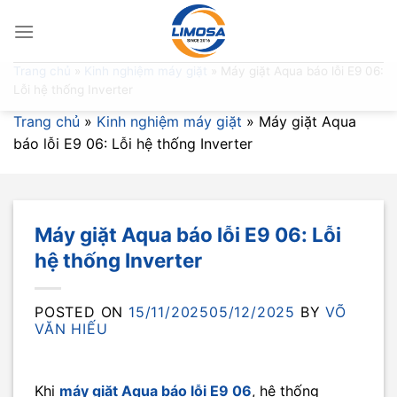
Skip
to
content
Trang chủ
»
Kinh nghiệm máy giặt
»
Máy giặt Aqua báo lỗi E9 06:
Lỗi hệ thống Inverter
Trang chủ
»
Kinh nghiệm máy giặt
»
Máy giặt Aqua
báo lỗi E9 06: Lỗi hệ thống Inverter
Máy giặt Aqua báo lỗi E9 06: Lỗi
hệ thống Inverter
POSTED ON
15/11/2025
05/12/2025
BY
VÕ
VĂN HIẾU
Khi
máy giặt Aqua báo lỗi E9 06
, hệ thống