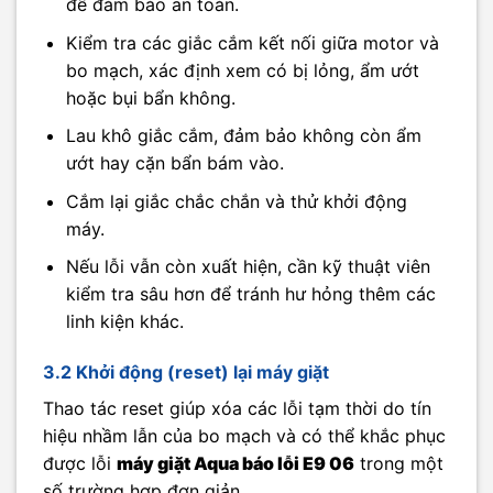
để đảm bảo an toàn.
Kiểm tra các giắc cắm kết nối giữa motor và
bo mạch, xác định xem có bị lỏng, ẩm ướt
hoặc bụi bẩn không.
Lau khô giắc cắm, đảm bảo không còn ẩm
ướt hay cặn bẩn bám vào.
Cắm lại giắc chắc chắn và thử khởi động
máy.
Nếu lỗi vẫn còn xuất hiện, cần kỹ thuật viên
kiểm tra sâu hơn để tránh hư hỏng thêm các
linh kiện khác.
3.2 Khởi động (reset) lại máy giặt
Thao tác reset giúp xóa các lỗi tạm thời do tín
hiệu nhầm lẫn của bo mạch và có thể khắc phục
được lỗi
máy giặt Aqua báo lỗi E9 06
trong một
số trường hợp đơn giản.