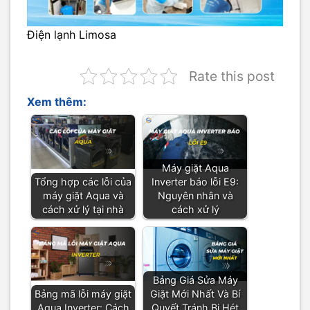
Điện lạnh Limosa
Rate this post
Xem thêm:
Máy giặt Aqua
Tổng hợp các lỗi của
Inverter báo lỗi E9:
máy giặt Aqua và
Nguyên nhân và
cách xử lý tại nhà
cách xử lý
Bảng Giá Sửa Máy
Bảng mã lỗi máy giặt
Giặt Mới Nhất Và Bí
Aqua Inverter: Cách
Quyết Tránh Bị Hét