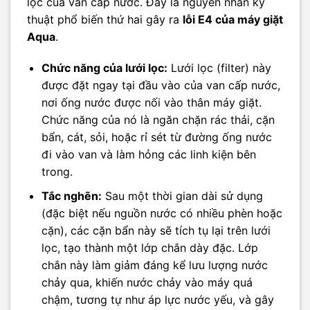
lọc của van cấp nước. Đây là nguyên nhân kỹ
thuật phổ biến thứ hai gây ra
lỗi E4 của máy giặt
Aqua
.
Chức năng của lưới lọc:
Lưới lọc (filter) này
được đặt ngay tại đầu vào của van cấp nước,
nơi ống nước được nối vào thân máy giặt.
Chức năng của nó là ngăn chặn rác thải, cặn
bẩn, cát, sỏi, hoặc rỉ sét từ đường ống nước
đi vào van và làm hỏng các linh kiện bên
trong.
Tắc nghẽn:
Sau một thời gian dài sử dụng
(đặc biệt nếu nguồn nước có nhiều phèn hoặc
cặn), các cặn bẩn này sẽ tích tụ lại trên lưới
lọc, tạo thành một lớp chắn dày đặc. Lớp
chắn này làm giảm đáng kể lưu lượng nước
chảy qua, khiến nước chảy vào máy quá
chậm, tương tự như áp lực nước yếu, và gây