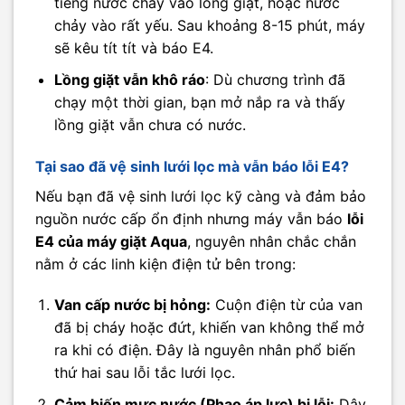
tiếng nước chảy vào lồng giặt, hoặc nước
chảy vào rất yếu. Sau khoảng 8-15 phút, máy
sẽ kêu tít tít và báo E4.
Lồng giặt vẫn khô ráo
: Dù chương trình đã
chạy một thời gian, bạn mở nắp ra và thấy
lồng giặt vẫn chưa có nước.
Tại sao đã vệ sinh lưới lọc mà vẫn báo lỗi E4?
Nếu bạn đã vệ sinh lưới lọc kỹ càng và đảm bảo
nguồn nước cấp ổn định nhưng máy vẫn báo
lỗi
E4 của máy giặt Aqua
, nguyên nhân chắc chắn
nằm ở các linh kiện điện tử bên trong:
Van cấp nước bị hỏng:
Cuộn điện từ của van
đã bị cháy hoặc đứt, khiến van không thể mở
ra khi có điện. Đây là nguyên nhân phổ biến
thứ hai sau lỗi tắc lưới lọc.
Cảm biến mực nước (Phao áp lực) bị lỗi:
Dây