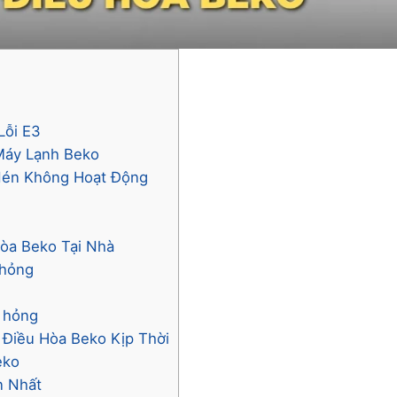
Lỗi E3
Máy Lạnh Beko
 Nén Không Hoạt Động
Hòa Beko Tại Nhà
 hỏng
ị hỏng
n Điều Hòa Beko Kịp Thời
eko
n Nhất