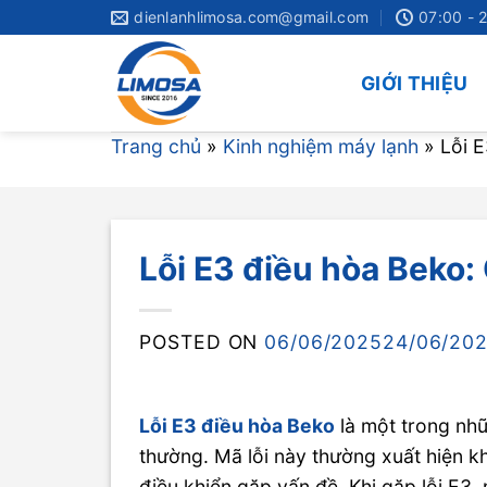
Skip
dienlanhlimosa.com@gmail.com
07:00 - 
to
content
GIỚI THIỆU
Trang chủ
»
Kinh nghiệm máy lạnh
»
Lỗi E
Lỗi E3 điều hòa Beko: 
POSTED ON
06/06/2025
24/06/20
Lỗi E3 điều hòa Beko
là một trong nh
thường. Mã lỗi này thường xuất hiện 
điều khiển gặp vấn đề. Khi gặp lỗi E3,