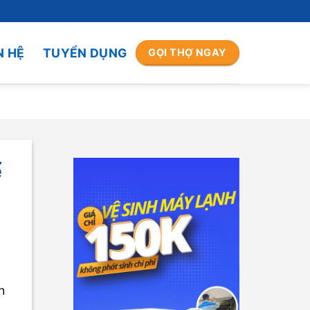
N HỆ
TUYỂN DỤNG
GỌI THỢ NGAY
ể
h