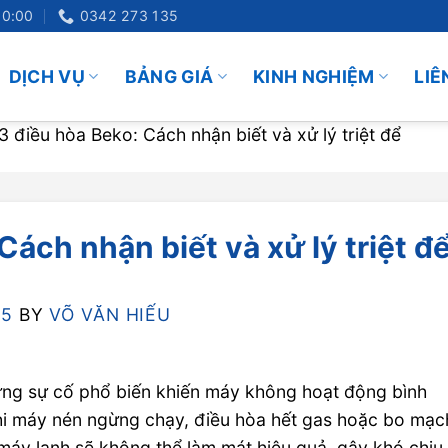
20:00
0342 273 135
DỊCH VỤ
BẢNG GIÁ
KINH NGHIỆM
LIÊ
3 điều hòa Beko: Cách nhận biết và xử lý triệt để
Cách nhận biết và xử lý triệt đ
25
BY
VÕ VĂN HIẾU
ững sự cố phổ biến khiến máy không hoạt động bình
khi máy nén ngừng chạy, điều hòa hết gas hoặc bo mạc
 máy lạnh sẽ không thể làm mát hiệu quả, gây khó chịu