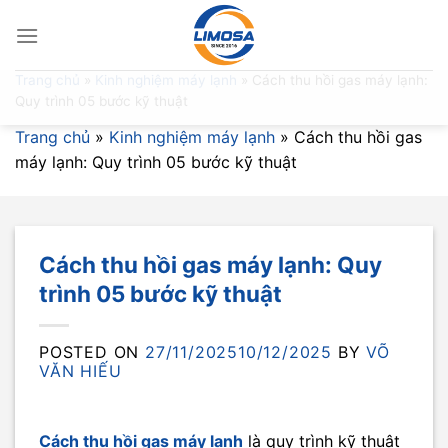
Skip
to
content
Trang chủ
»
Kinh nghiệm máy lạnh
»
Cách thu hồi gas máy lạnh:
Quy trình 05 bước kỹ thuật
Trang chủ
»
Kinh nghiệm máy lạnh
»
Cách thu hồi gas
máy lạnh: Quy trình 05 bước kỹ thuật
Cách thu hồi gas máy lạnh: Quy
trình 05 bước kỹ thuật
POSTED ON
27/11/2025
10/12/2025
BY
VÕ
VĂN HIẾU
Cách thu hồi gas máy lạnh
là quy trình kỹ thuật