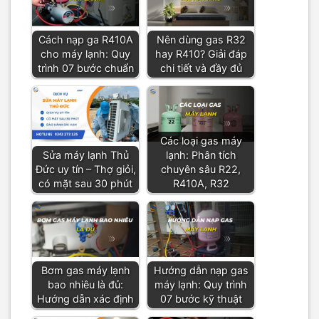
Cách nạp ga R410A
Nên dùng gas R32
cho máy lạnh: Quy
hay R410? Giải đáp
trình 07 bước chuẩn
chi tiết và đầy đủ
Các loại gas máy
Sửa máy lạnh Thủ
lạnh: Phân tích
Đức uy tín – Thợ giỏi,
chuyên sâu R22,
có mặt sau 30 phút
R410A, R32
Bơm gas máy lạnh
Hướng dẫn nạp gas
bao nhiêu là đủ:
máy lạnh: Quy trình
Hướng dẫn xác định
07 bước kỹ thuật