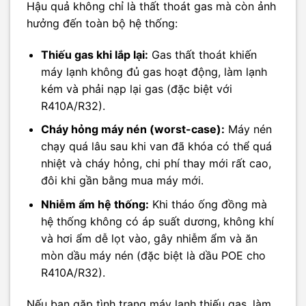
Hậu quả không chỉ là thất thoát gas mà còn ảnh
hưởng đến toàn bộ hệ thống:
Thiếu gas khi lắp lại:
Gas thất thoát khiến
máy lạnh không đủ gas hoạt động, làm lạnh
kém và phải nạp lại gas (đặc biệt với
R410A/R32).
Cháy hỏng máy nén (worst-case):
Máy nén
chạy quá lâu sau khi van đã khóa có thể quá
nhiệt và cháy hỏng, chi phí thay mới rất cao,
đôi khi gần bằng mua máy mới.
Nhiễm ẩm hệ thống:
Khi tháo ống đồng mà
hệ thống không có áp suất dương, không khí
và hơi ẩm dễ lọt vào, gây nhiễm ẩm và ăn
mòn dầu máy nén (đặc biệt là dầu POE cho
R410A/R32).
Nếu bạn gặp tình trạng máy lạnh thiếu gas, làm