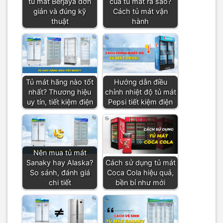
tủ mát Berjaya đơn
của tủ mát ra sao?
giản và đúng kỹ
Cách tủ mát vận
thuật
hành
Tủ mát hãng nào tốt
Hướng dẫn điều
nhất? Thương hiệu
chỉnh nhiệt độ tủ mát
uy tín, tiết kiệm điện
Pepsi tiết kiệm điện
Nên mua tủ mát
Sanaky hay Alaska?
Cách sử dụng tủ mát
So sánh, đánh giá
Coca Cola hiệu quả,
chi tiết
bền bỉ như mới