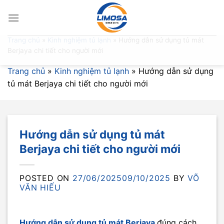
Skip
to
content
Trang chủ
»
Kinh nghiệm tủ lạnh
»
Hướng dẫn sử dụng tủ mát
Berjaya chi tiết cho người mới
Trang chủ
»
Kinh nghiệm tủ lạnh
»
Hướng dẫn sử dụng
tủ mát Berjaya chi tiết cho người mới
Hướng dẫn sử dụng tủ mát
Berjaya chi tiết cho người mới
POSTED ON
27/06/2025
09/10/2025
BY
VÕ
VĂN HIẾU
Hướng dẫn sử dụng tủ mát Berjaya
đúng cách