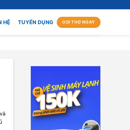
N HỆ
TUYỂN DỤNG
GỌI THỢ NGAY
 và
ủ