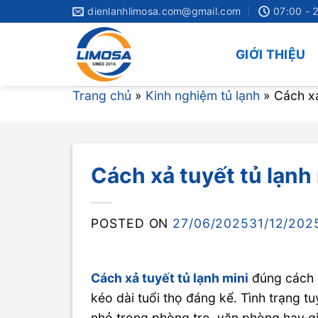
Skip
dienlanhlimosa.com@gmail.com
07:00 - 
to
content
GIỚI THIỆU
Trang chủ
»
Kinh nghiệm tủ lạnh
»
Cách xả
Cách xả tuyết tủ lạnh 
POSTED ON
27/06/2025
31/12/202
Cách xả tuyết tủ lạnh mini
đúng cách s
kéo dài tuổi thọ đáng kể. Tình trạng 
nhỏ trong phòng trọ, văn phòng hay gia