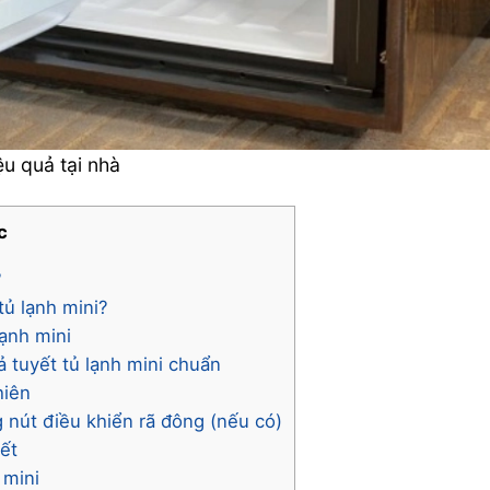
ệu quả tại nhà
c
?
tủ lạnh mini?
lạnh mini
ả tuyết tủ lạnh mini chuẩn
hiên
g nút điều khiển rã đông (nếu có)
yết
 mini