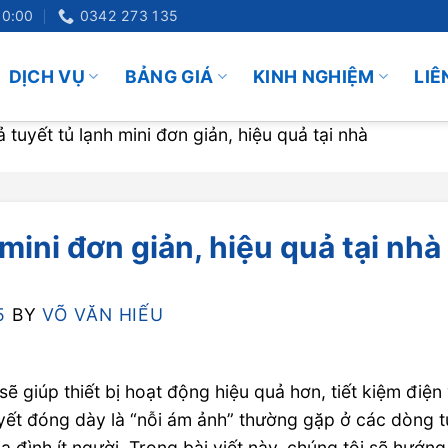
20:00
0342 273 135
DỊCH VỤ
BẢNG GIÁ
KINH NGHIỆM
LIÊ
 tuyết tủ lạnh mini đơn giản, hiệu quả tại nhà
mini đơn giản, hiệu quả tại nhà
5
BY
VÕ VĂN HIẾU
ẽ giúp thiết bị hoạt động hiệu quả hơn, tiết kiệm điện
tuyết đóng dày là “nỗi ám ảnh” thường gặp ở các dòng t
 đình ít người. Trong bài viết này, chúng tôi sẽ hướng