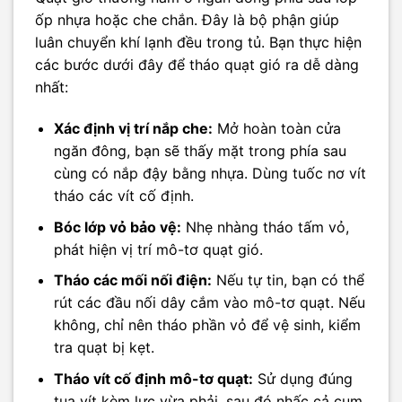
ốp nhựa hoặc che chắn. Đây là bộ phận giúp
luân chuyển khí lạnh đều trong tủ. Bạn thực hiện
các bước dưới đây để tháo quạt gió ra dễ dàng
nhất:
Xác định vị trí nắp che:
Mở hoàn toàn cửa
ngăn đông, bạn sẽ thấy mặt trong phía sau
cùng có nắp đậy bằng nhựa. Dùng tuốc nơ vít
tháo các vít cố định.
Bóc lớp vỏ bảo vệ:
Nhẹ nhàng tháo tấm vỏ,
phát hiện vị trí mô-tơ quạt gió.
Tháo các mối nối điện:
Nếu tự tin, bạn có thể
rút các đầu nối dây cắm vào mô-tơ quạt. Nếu
không, chỉ nên tháo phần vỏ để vệ sinh, kiểm
tra quạt bị kẹt.
Tháo vít cố định mô-tơ quạt:
Sử dụng đúng
tua vít kèm lực vừa phải, sau đó nhấc cả cụm