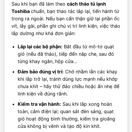
Sau khi bạn đã làm theo
cách tháo tủ lạnh
Toshiba
chuẩn, bạn thao tác lắp lại, tiến hành từ
trong ra ngoài. Nếu bạn cẩn thận giữ lại phần ốc
vít, lẫy gài, phần ghi chú vị trí linh kiện, việc tháo
lắp dường như khá đơn giản:
Lắp lại các bộ phận:
Bắt đầu từ mô-tơ quạt
gió (nếu đã tháo), tiếp đến nắp che, sau đó
từng khay ngăn, hộp cửa…
Đảm bảo đúng vị trí:
Chớ nhầm lẫn các khay
khi lắp trở lại, tránh dùng lực mạnh nếu khớp
chưa khít – hãy thử đảo chiều hoặc ấn nhẹ để
linh kiện về đúng rãnh.
Kiểm tra vận hành:
Sau khi lắp xong hoàn
toàn, cắm điện lại; quan sát đèn sáng, quạt
gió hoạt động bình thường, kiểm tra gioăng
cửa không bị vênh và tạo độ kín khít.