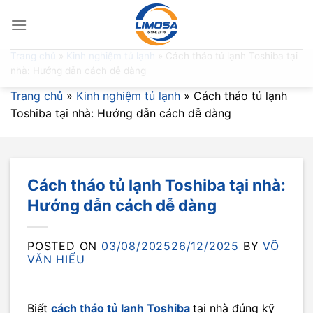
Skip
to
content
Trang chủ
»
Kinh nghiệm tủ lạnh
»
Cách tháo tủ lạnh Toshiba tại
nhà: Hướng dẫn cách dễ dàng
Trang chủ
»
Kinh nghiệm tủ lạnh
»
Cách tháo tủ lạnh
Toshiba tại nhà: Hướng dẫn cách dễ dàng
Cách tháo tủ lạnh Toshiba tại nhà:
Hướng dẫn cách dễ dàng
POSTED ON
03/08/2025
26/12/2025
BY
VÕ
VĂN HIẾU
Biết
cách tháo tủ lạnh Toshiba
tại nhà đúng kỹ