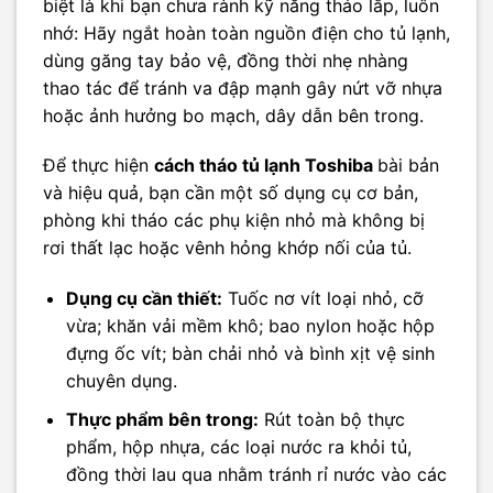
biệt là khi bạn chưa rành kỹ năng tháo lắp, luôn
nhớ: Hãy ngắt hoàn toàn nguồn điện cho tủ lạnh,
dùng găng tay bảo vệ, đồng thời nhẹ nhàng
thao tác để tránh va đập mạnh gây nứt vỡ nhựa
hoặc ảnh hưởng bo mạch, dây dẫn bên trong.
Để thực hiện
cách tháo tủ lạnh Toshiba
bài bản
và hiệu quả, bạn cần một số dụng cụ cơ bản,
phòng khi tháo các phụ kiện nhỏ mà không bị
rơi thất lạc hoặc vênh hỏng khớp nối của tủ.
Dụng cụ cần thiết:
Tuốc nơ vít loại nhỏ, cỡ
vừa; khăn vải mềm khô; bao nylon hoặc hộp
đựng ốc vít; bàn chải nhỏ và bình xịt vệ sinh
chuyên dụng.
Thực phẩm bên trong:
Rút toàn bộ thực
phẩm, hộp nhựa, các loại nước ra khỏi tủ,
đồng thời lau qua nhằm tránh rỉ nước vào các