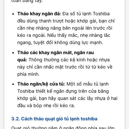
toàn bằng tay.
Tháo khay ngăn đá:
Đa số tủ lạnh Toshiba
đều dùng thanh trượt hoặc khớp gài, bạn chỉ
cần nhẹ nhàng nâng bên ngoài lên trước rồi
kéo ra ngoài. Nếu thấy mắc, nhẹ nhàng lắc
ngang, tuyệt đối không dùng lực mạnh.
Tháo các khay ngăn mát, ngăn rau
quả:
Thông thường các kệ kính hoặc nhựa
này chỉ cần nhấc mặt trước rồi từ từ kéo về
phía mình.
Tháo ngăn/kệ cửa tủ:
Một số mẫu tủ lạnh
Toshiba thiết kế ngăn đựng trên cửa bằng
khớp gài, bạn hãy quan sát các lẫy nhựa ở hai
đầu và bóp nhẹ rồi kéo ra.
3.2. Cách tháo quạt gió tủ lạnh toshiba
Quạt gió thường nằm ở ngăn đông phía sau lớp