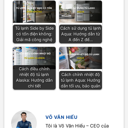
Tủ lạnh Side by Side
Cách sử dụng tủ lạnh
có tốn điện không:
Aqua: Hướng dẫn từ
Giải mã công nghệ
A đến Z để…
Cách điều chỉnh
nhiệt độ tủ lạnh
Cách chỉnh nhiệt độ
Alaska: Hướng dẫn
tủ lạnh Aqua: Hướng
chi tiết
dẫn tối ưu, bảo quản
VÕ VĂN HIẾU
Tôi là Võ Văn Hiếu – CEO của