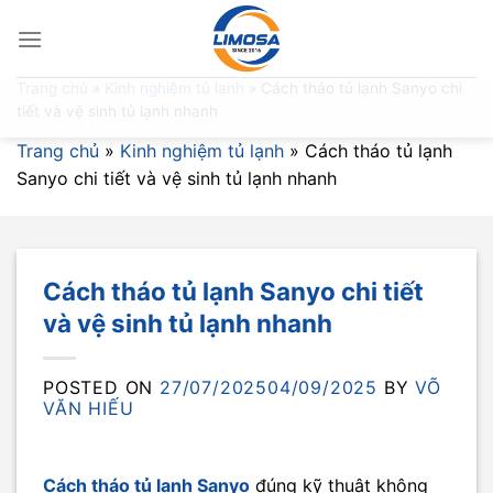
Skip
to
content
Trang chủ
»
Kinh nghiệm tủ lạnh
»
Cách tháo tủ lạnh Sanyo chi
tiết và vệ sinh tủ lạnh nhanh
Trang chủ
»
Kinh nghiệm tủ lạnh
»
Cách tháo tủ lạnh
Sanyo chi tiết và vệ sinh tủ lạnh nhanh
Cách tháo tủ lạnh Sanyo chi tiết
và vệ sinh tủ lạnh nhanh
POSTED ON
27/07/2025
04/09/2025
BY
VÕ
VĂN HIẾU
Cách tháo tủ lạnh Sanyo
đúng kỹ thuật không