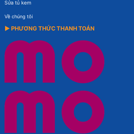
Sửa tủ kem
Về chúng tôi
▶ PHƯƠNG THỨC THANH TOÁN