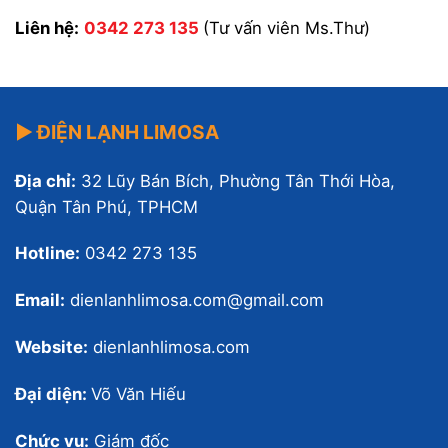
Liên hệ:
0342 273 135
(Tư vấn viên Ms.Thư)
▶ ĐIỆN LẠNH LIMOSA
Địa chỉ:
32 Lũy Bán Bích, Phường Tân Thới Hòa,
Quận Tân Phú, TPHCM
Hotline:
0342 273 135
Email:
dienlanhlimosa.com@gmail.com
Website:
dienlanhlimosa.com
Đại diện:
Võ Văn Hiếu
Chức vụ:
Giám đốc