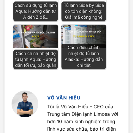
Cách sử dụng tủ lạnh
Tủ lạnh Side by Side
Aqua: Hướng dẫn từ
có tốn điện không:
A đến Z để…
Giải mã công nghệ
Cách điều chỉnh
Cách chỉnh nhiệt độ
nhiệt độ tủ lạnh
tủ lạnh Aqua: Hướng
Alaska: Hướng dẫn
dẫn tối ưu, bảo quản
chi tiết
VÕ VĂN HIẾU
Tôi là Võ Văn Hiếu – CEO của
Trung tâm Điện lạnh Limosa với
hơn 10 năm kinh nghiệm trong
lĩnh vực sửa chữa, bảo trì điện