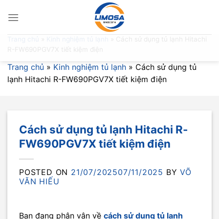
Skip
to
content
Trang chủ
»
Kinh nghiệm tủ lạnh
»
Cách sử dụng tủ lạnh Hitachi
R-FW690PGV7X tiết kiệm điện
Trang chủ
»
Kinh nghiệm tủ lạnh
»
Cách sử dụng tủ
lạnh Hitachi R-FW690PGV7X tiết kiệm điện
Cách sử dụng tủ lạnh Hitachi R-
FW690PGV7X tiết kiệm điện
POSTED ON
21/07/2025
07/11/2025
BY
VÕ
VĂN HIẾU
Bạn đang phân vân về
cách sử dụng tủ lạnh