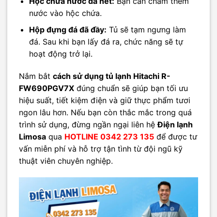
Hộc chứa nước đã hết:
Bạn cần châm thêm
nước vào hộc chứa.
Hộp đựng đá đã đầy:
Tủ sẽ tạm ngưng làm
đá. Sau khi bạn lấy đá ra, chức năng sẽ tự
hoạt động trở lại.
Nắm bắt
cách sử dụng tủ lạnh Hitachi R-
FW690PGV7X
đúng chuẩn sẽ giúp bạn tối ưu
hiệu suất, tiết kiệm điện và giữ thực phẩm tươi
ngon lâu hơn. Nếu bạn còn thắc mắc trong quá
trình sử dụng, đừng ngần ngại liên hệ
Điện lạnh
Limosa
qua
HOTLINE 0342 273 135
để được tư
vấn miễn phí và hỗ trợ tận tình từ đội ngũ kỹ
thuật viên chuyên nghiệp.