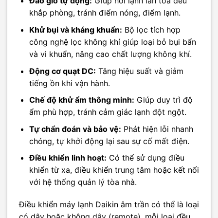
Đảo gió tự động:
Giúp hơi lạnh lan tỏa đều
khắp phòng, tránh điểm nóng, điểm lạnh.
Khử bụi và kháng khuẩn:
Bộ lọc tích hợp
công nghệ lọc không khí giúp loại bỏ bụi bẩn
và vi khuẩn, nâng cao chất lượng không khí.
Động cơ quạt DC:
Tăng hiệu suất và giảm
tiếng ồn khi vận hành.
Chế độ khử ẩm thông minh:
Giúp duy trì độ
ẩm phù hợp, tránh cảm giác lạnh đột ngột.
Tự chẩn đoán và bảo vệ:
Phát hiện lỗi nhanh
chóng, tự khởi động lại sau sự cố mất điện.
Điều khiển linh hoạt:
Có thể sử dụng điều
khiển từ xa, điều khiển trung tâm hoặc kết nối
với hệ thống quản lý tòa nhà.
Điều khiển máy lạnh Daikin âm trần có thể là loại
có dây hoặc không dây (remote), mỗi loại đều