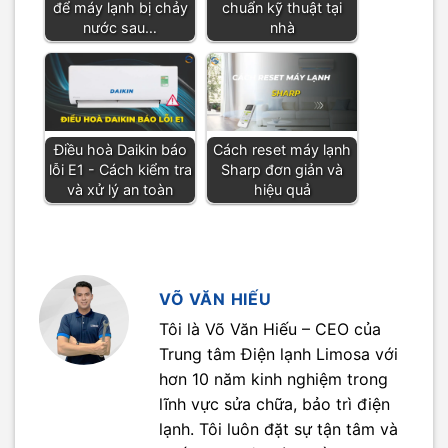
để máy lạnh bị chảy
chuẩn kỹ thuật tại
nước sau…
nhà
Điều hoà Daikin báo
Cách reset máy lạnh
lỗi E1 - Cách kiểm tra
Sharp đơn giản và
và xử lý an toàn
hiệu quả
VÕ VĂN HIẾU
Tôi là Võ Văn Hiếu – CEO của
Trung tâm Điện lạnh Limosa với
hơn 10 năm kinh nghiệm trong
lĩnh vực sửa chữa, bảo trì điện
lạnh. Tôi luôn đặt sự tận tâm và