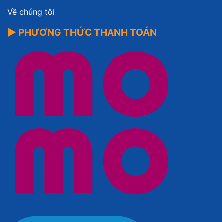
Về chúng tôi
▶ PHƯƠNG THỨC THANH TOÁN