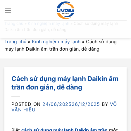
Skip
to
content
Trang chủ
»
Kinh nghiệm máy lạnh
»
Cách sử dụng máy lạnh
Daikin âm trần đơn giản, dễ dàng
Trang chủ
»
Kinh nghiệm máy lạnh
»
Cách sử dụng
máy lạnh Daikin âm trần đơn giản, dễ dàng
Cách sử dụng máy lạnh Daikin âm
trần đơn giản, dễ dàng
POSTED ON
24/06/2025
26/12/2025
BY
VÕ
VĂN HIẾU
Biết
cách sử dụng máy lạnh Daikin âm trần
một