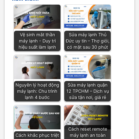
Vệ sinh mắt thần
Sửa máy lạnh Thủ
máy lạnh - Duy trì
Đức uy tín – Thợ giỏi,
hiệu suất làm lạnh
có mặt sau 30 phút
Nguyên lý hoạt động
Sửa máy lạnh quận
máy lạnh: Chu trình
12 TPCHM – Dịch vụ
lạnh 4 bước
sửa tận nơi, giá rẻ
Cách reset remote
Cách khắc phục triệt
máy lạnh an toàn