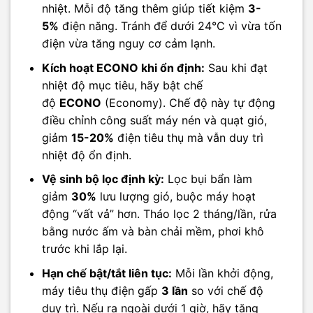
nhiệt. Mỗi độ tăng thêm giúp tiết kiệm
3-
5%
điện năng. Tránh để dưới 24°C vì vừa tốn
điện vừa tăng nguy cơ cảm lạnh.
Kích hoạt ECONO khi ổn định:
Sau khi đạt
nhiệt độ mục tiêu, hãy bật chế
độ
ECONO
(Economy). Chế độ này tự động
điều chỉnh công suất máy nén và quạt gió,
giảm
15-20%
điện tiêu thụ mà vẫn duy trì
nhiệt độ ổn định.
Vệ sinh bộ lọc định kỳ:
Lọc bụi bẩn làm
giảm
30%
lưu lượng gió, buộc máy hoạt
động “vất vả” hơn. Tháo lọc 2 tháng/lần, rửa
bằng nước ấm và bàn chải mềm, phơi khô
trước khi lắp lại.
Hạn chế bật/tắt liên tục:
Mỗi lần khởi động,
máy tiêu thụ điện gấp
3 lần
so với chế độ
duy trì. Nếu ra ngoài dưới 1 giờ, hãy tăng