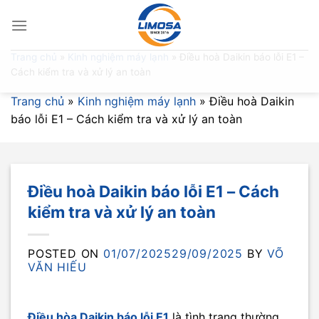
Skip
to
content
Trang chủ
»
Kinh nghiệm máy lạnh
»
Điều hoà Daikin báo lỗi E1 –
Cách kiểm tra và xử lý an toàn
Trang chủ
»
Kinh nghiệm máy lạnh
»
Điều hoà Daikin
báo lỗi E1 – Cách kiểm tra và xử lý an toàn
Điều hoà Daikin báo lỗi E1 – Cách
kiểm tra và xử lý an toàn
POSTED ON
01/07/2025
29/09/2025
BY
VÕ
VĂN HIẾU
Điều hòa Daikin báo lỗi E1
là tình trạng thường