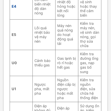
nhiệt độ
vệ sinh
biến nhiệt
E4
hỏng hoặc
hoặc thay
độ dàn
kết nối
thế cảm
nóng
lỏng
biến
Kiểm tra
Máy nén
Lỗi quá
máy nén,
quá nóng
nhiệt bảo
vệ sinh dàn
E5
do hoạt
vệ máy
nóng, gọi
động quá
nén
thợ sửa
tải
chữa
Kiểm tra
Gas lạnh bị
đường ống
Cảnh báo
U0
rò rỉ hoặc
gas, nạp
thiếu gas
hết gas
gas bổ
sung
Nguồn
Kiểm tra
Ngược
điện cấp bị
nguồn
U1
pha, mất
ngược
điện, sửa
pha
hoặc mất
chữa hệ
pha
thống điện
Điện áp
Sử dụng ổn
Điện áp
không đủ
áp, kiểm