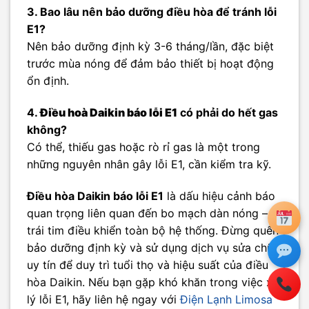
3. Bao lâu nên bảo dưỡng điều hòa để tránh lỗi
E1?
Nên bảo dưỡng định kỳ 3-6 tháng/lần, đặc biệt
trước mùa nóng để đảm bảo thiết bị hoạt động
ổn định.
4.
Điều hoà Daikin báo lỗi E1
có phải do hết gas
không?
Có thể, thiếu gas hoặc rò rỉ gas là một trong
những nguyên nhân gây lỗi E1, cần kiểm tra kỹ.
Điều hòa Daikin báo lỗi E1
là dấu hiệu cảnh báo
quan trọng liên quan đến bo mạch dàn nóng –
trái tim điều khiển toàn bộ hệ thống. Đừng quên
bảo dưỡng định kỳ và sử dụng dịch vụ sửa chữa
uy tín để duy trì tuổi thọ và hiệu suất của điều
hòa Daikin. Nếu bạn gặp khó khăn trong việc xử
lý lỗi E1, hãy liên hệ ngay với
Điện Lạnh Limosa