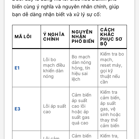
biến cùng ý nghĩa và nguyên nhân chính, giúp
bạn dễ dàng nhận biết và xử lý sự cố:
CÁCH
NGUYÊN
Ý NGHĨA
KHẮC
MÃ LỖI
NHÂN
CHÍNH
PHỤC SƠ
PHỔ BIẾN
BỘ
Kiểm tra bo
Bo mạch
Lỗi bo
mạch,
dàn nóng
mạch điều
reset máy,
E1
hỏng, tín
khiển dàn
gọi kỹ
hiệu sai
nóng
thuật nếu
lệch
cần
Kiểm tra
Cảm biến
cảm biến,
áp suất
áp suất
Lỗi áp suất
cao lỗi
E3
gas, vệ
cao
hoặc áp
sinh hoặc
suất gas
thay thế
quá cao
cảm biến
Cảm biến
Kiểm tra,
Lỗi cảm