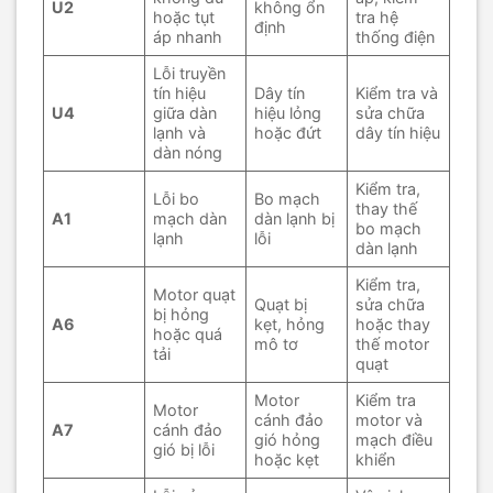
U2
không ổn
hoặc tụt
tra hệ
định
áp nhanh
thống điện
Lỗi truyền
tín hiệu
Dây tín
Kiểm tra và
U4
giữa dàn
hiệu lỏng
sửa chữa
lạnh và
hoặc đứt
dây tín hiệu
dàn nóng
Kiểm tra,
Lỗi bo
Bo mạch
thay thế
A1
mạch dàn
dàn lạnh bị
bo mạch
lạnh
lỗi
dàn lạnh
Kiểm tra,
Motor quạt
Quạt bị
sửa chữa
bị hỏng
A6
kẹt, hỏng
hoặc thay
hoặc quá
mô tơ
thế motor
tải
quạt
Motor
Kiểm tra
Motor
cánh đảo
motor và
A7
cánh đảo
gió hỏng
mạch điều
gió bị lỗi
hoặc kẹt
khiển