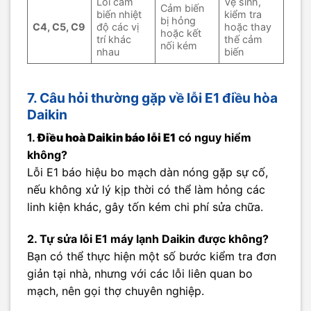
Lỗi cảm
Vệ sinh,
Cảm biến
biến nhiệt
kiểm tra
bị hỏng
C4, C5, C9
độ các vị
hoặc thay
hoặc kết
trí khác
thế cảm
nối kém
nhau
biến
7. Câu hỏi thường gặp về lỗi E1 điều hòa
Daikin
1.
Điều hoà Daikin báo lỗi E1
có nguy hiểm
không?
Lỗi E1 báo hiệu bo mạch dàn nóng gặp sự cố,
nếu không xử lý kịp thời có thể làm hỏng các
linh kiện khác, gây tốn kém chi phí sửa chữa.
2. Tự sửa lỗi E1 máy lạnh Daikin được không?
Bạn có thể thực hiện một số bước kiểm tra đơn
giản tại nhà, nhưng với các lỗi liên quan bo
mạch, nên gọi thợ chuyên nghiệp.