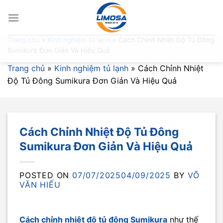
Skip
to
content
Trang chủ
»
Kinh nghiệm tủ lạnh
»
Cách Chỉnh Nhiệt Độ Tủ Đông
Sumikura Đơn Giản Và Hiệu Quả
Trang chủ
»
Kinh nghiệm tủ lạnh
»
Cách Chỉnh Nhiệt
Độ Tủ Đông Sumikura Đơn Giản Và Hiệu Quả
Cách Chỉnh Nhiệt Độ Tủ Đông
Sumikura Đơn Giản Và Hiệu Quả
POSTED ON
07/07/2025
04/09/2025
BY
VÕ
VĂN HIẾU
Cách chỉnh nhiệt độ tủ đông Sumikura
như thế