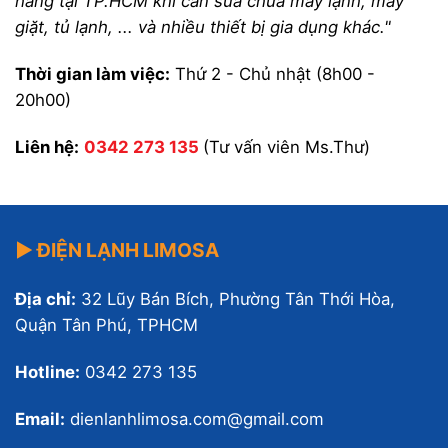
hàng tại TP.HCM khi cần sửa chữa máy lạnh, máy
giặt, tủ lạnh, ... và nhiều thiết bị gia dụng khác."
Thời gian làm việc:
Thứ 2 - Chủ nhật (8h00 -
20h00)
Liên hệ:
0342 273 135
(Tư vấn viên Ms.Thư)
▶ ĐIỆN LẠNH LIMOSA
Địa chỉ:
32 Lũy Bán Bích, Phường Tân Thới Hòa,
Quận Tân Phú, TPHCM
Hotline:
0342 273 135
Email:
dienlanhlimosa.com@gmail.com