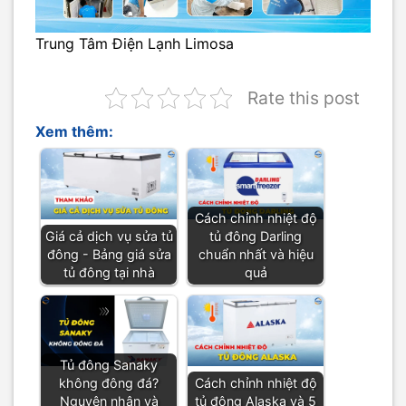
Trung Tâm Điện Lạnh Limosa
Rate this post
Xem thêm:
Cách chỉnh nhiệt độ
Giá cả dịch vụ sửa tủ
tủ đông Darling
đông - Bảng giá sửa
chuẩn nhất và hiệu
tủ đông tại nhà
quả
Tủ đông Sanaky
không đông đá?
Cách chỉnh nhiệt độ
Nguyên nhân và
tủ đông Alaska và 5